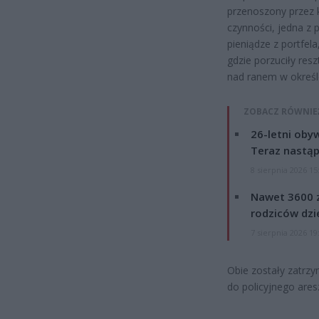
przenoszony przez k
czynności, jedna z 
pieniądze z portfela
gdzie porzuciły resz
nad ranem w określ
ZOBACZ RÓWNIE
26-letni obyw
Teraz nastąp
8 sierpnia 2026 15
Nawet 3600 z
rodziców dzie
7 sierpnia 2026 19
Obie zostały zatrzy
do policyjnego ares