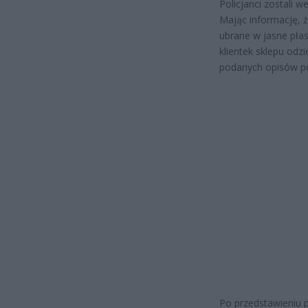
Policjanci zostali w
Mając informację, 
ubrane w jasne płasz
klientek sklepu odz
podanych opisów po
Po przedstawieniu 