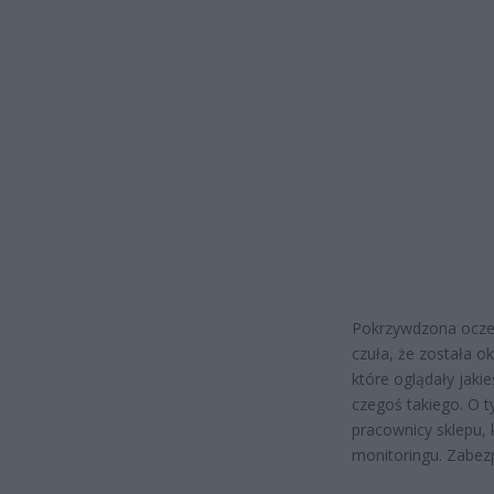
Pokrzywdzona oczek
czuła, że została o
które oglądały jaki
czegoś takiego. O t
pracownicy sklepu,
monitoringu. Zabezp