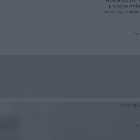
ekonomicznych
.
precyzyjne artyku
branży, swoje tekst
Cap
Copyrigh
K