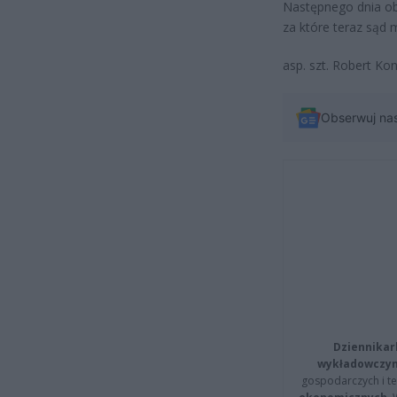
Następnego dnia ob
za które teraz sąd m
asp. szt. Robert Ko
Obserwuj na
Dziennikar
wykładowczyn
gospodarczych i t