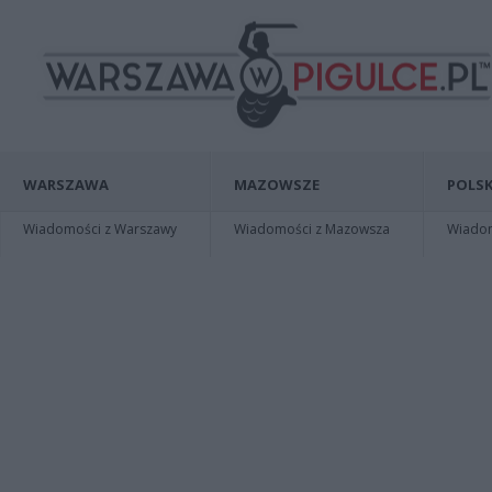
WARSZAWA
MAZOWSZE
POLSK
Wiadomości z Warszawy
Wiadomości z Mazowsza
Wiadomo