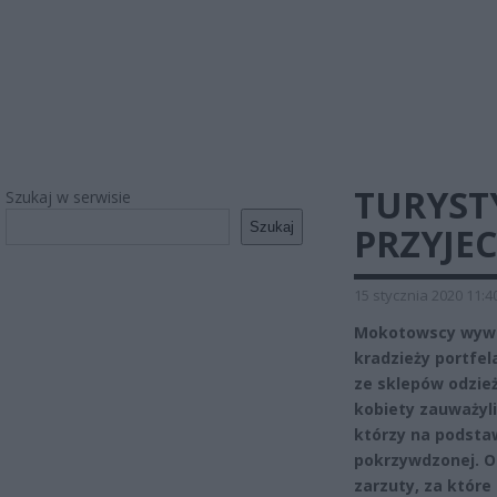
TURYST
Szukaj w serwisie
Szukaj
PRZYJE
15 stycznia 2020 11:4
Mokotowscy wywiad
kradzieży portfel
ze sklepów odzież
kobiety zauważyli
którzy na podstaw
pokrzywdzonej. Ob
zarzuty, za które 