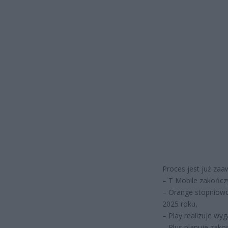
Proces jest już za
– T Mobile zakończy
– Orange stopniowo
2025 roku,
– Play realizuje wy
– Plus planuje zako