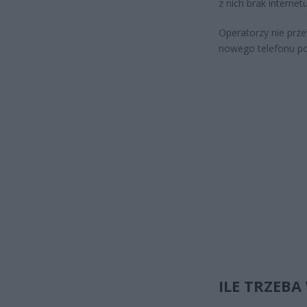
z nich brak interne
Operatorzy nie prz
nowego telefonu poz
ILE TRZEB