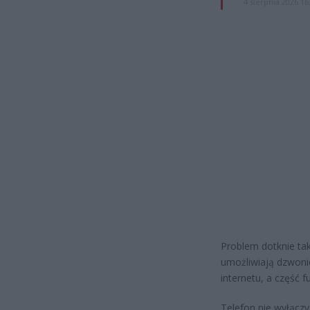
4 sierpnia 2026 16
Problem dotknie ta
umożliwiają dzwoni
internetu, a część f
Telefon nie wyłączy