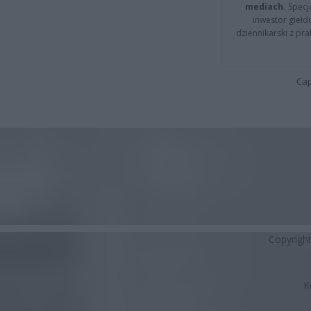
mediach.
Specja
inwestor giełd
dziennikarski z pr
Cap
Copyrigh
K