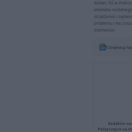
Koniec 3G w Polsce 
internetu mobilnego
urządzenia i zaplan
problemu i nie zos
momencie.
Obserwuj na
Redaktor na
Politycznych na 