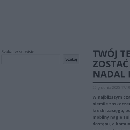
TWÓJ T
Szukaj w serwisie
Szukaj
ZOSTAĆ
NADAL 
25 grudnia 2025 17:19
W najbliższym cz
niemiłe zaskoczen
kreski zasięgu, p
mobilny nagle zn
dostępu, a komuni