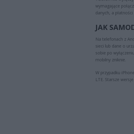
wymagające połączen
danych, a płatnośc
JAK SAMOD
Na telefonach z An
sieci lub dane o urz
sobie po wyłączeniu
mobilny zniknie.
W przypadku iPhone
LTE. Starsze wersje