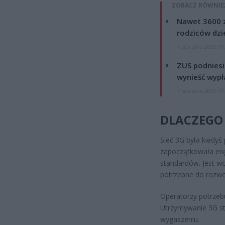
ZOBACZ RÓWNIE
Nawet 3600 z
rodziców dzie
7 sierpnia 2026 19
ZUS podniesie
wynieść wypł
7 sierpnia 2026 19
DLACZEGO
Sieć 3G była kiedyś
zapoczątkowała erę
standardów. Jest w
potrzebne do rozwo
Operatorzy potrzebu
Utrzymywanie 3G sta
wygaszeniu.