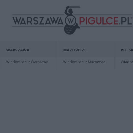
WARSZAWA
MAZOWSZE
POLSK
Wiadomości z Warszawy
Wiadomości z Mazowsza
Wiadomo