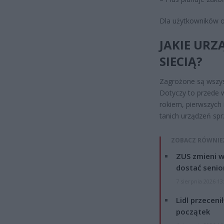
Dla użytkowników oz
JAKIE URZ
SIECIĄ?
Zagrożone są wszyst
Dotyczy to przede 
rokiem, pierwszych
tanich urządzeń sprz
ZOBACZ RÓWNIE
ZUS zmieni w
dostać senio
7 sierpnia 2026 13
Lidl przeceni
początek