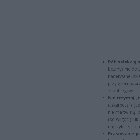
Rób selekcję p
bezmyślnie do po
naderwane, skl
przyjęcia i popr
zapobiegliwe.
Nie trzymaj „
(„skarpetę”). J
nie martw się, 
(od wilgoci) lu
najszybciej. Im
Prasowanie pi