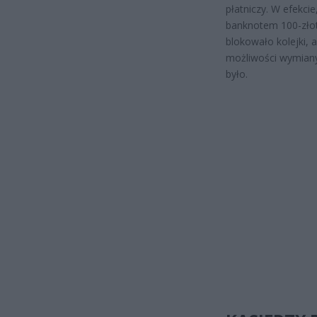
płatniczy. W efekci
banknotem 100-złoto
blokowało kolejki,
możliwości wymiany 
było.