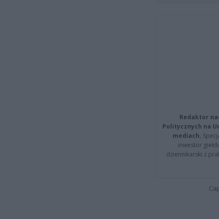
Redaktor na
Politycznych na 
mediach.
Specja
inwestor giełd
dziennikarski z pr
Cap