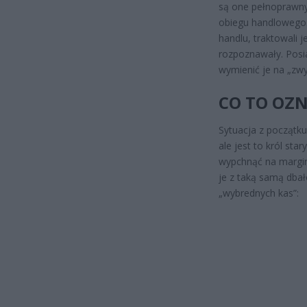
są one pełnoprawny
obiegu handlowego.
handlu, traktowali 
rozpoznawały. Posi
wymienić je na „zwy
CO TO OZN
Sytuacja z początku
ale jest to król st
wypchnąć na margin
je z taką samą dbał
„wybrednych kas”: