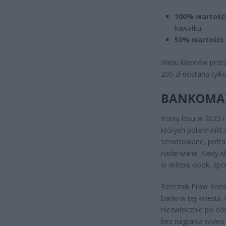
100% wartości
kawałku.
50% wartości:
Wielu klientów prze
200 zł dostaną tylko
BANKOMAT
Ironią losu w 2025 
których potem nikt 
serwisowane, potraf
naderwane. Kiedy k
w sklepie obok, spo
Rzecznik Praw Kons
banki w tej kwestii
niezwłocznie po od
bez nagrania wideo.