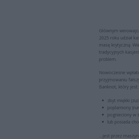
Głównym winowajcą 
2025 roku udział k
masę krytyczną. Wi
tradycyjnych kasjer
problem.
Nowoczesne wpłatom
przyjmowaniu fałszy
Banknot, który jest:
zbyt miękki (zu
poplamiony (naw
pognieciony w 
lub posiada ch
…jest przez maszynę