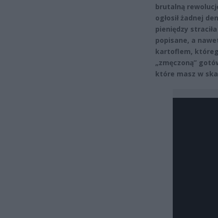
brutalną rewolucj
ogłosił żadnej de
pieniędzy stracił
popisane, a nawe
kartoflem, któreg
„zmęczoną” gotówk
które masz w sk