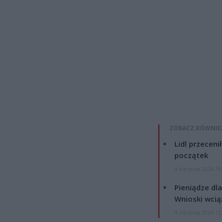
ZOBACZ RÓWNIE
Lidl przeceni
początek
4 sierpnia 2026 16
Pieniądze dla
Wnioski wcią
4 sierpnia 2026 12