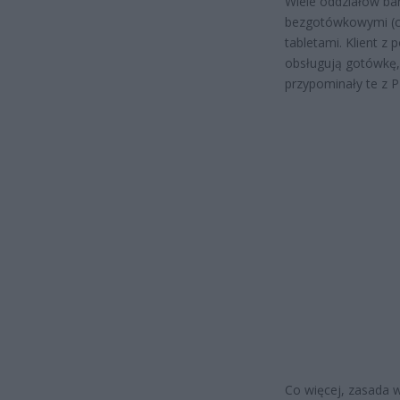
Wiele oddziałów ba
bezgotówkowymi (ca
tabletami. Klient z
obsługują gotówkę, 
przypominały te z P
Co więcej, zasada w