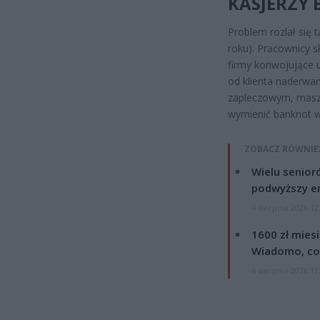
KASJERZY 
Problem rozlał się 
roku). Pracownicy s
firmy konwojujące ut
od klienta naderwan
zapleczowym, maszy
wymienić banknot w
ZOBACZ RÓWNIE
Wielu senior
podwyższy e
4 sierpnia 2026 12
1600 zł mies
Wiadomo, co
4 sierpnia 2026 12