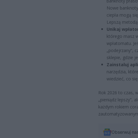
banknoty praso
Nowe banknoty 
ciepła mogą się
Lepszą metodą j
Unikaj wpłato
którego masz wą
wpłatomatu. Jeś
„podejrzany”, c
sklepie, gdzie j
Zainstaluj ap
narzędzia, któr
wiedzieć, co si
Rok 2026 to czas, w
„pieniądz lepszy”, 
każdym rokiem cora
zautomatyzowanym 
Obserwuj na