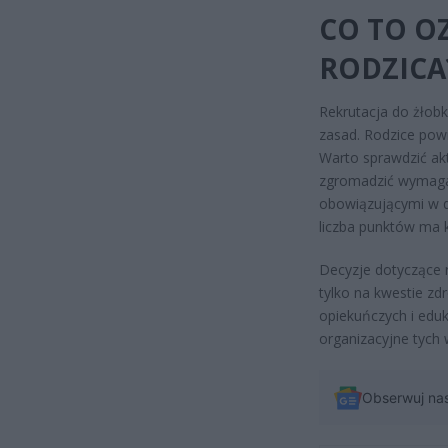
CO TO OZ
RODZICA
Rekrutacja do żłob
zasad. Rodzice pow
Warto sprawdzić ak
zgromadzić wymaga
obowiązującymi w d
liczba punktów ma 
Decyzje dotyczące r
tylko na kwestie zd
opiekuńczych i edu
organizacyjne tych
Obserwuj na