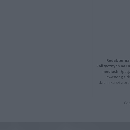
Redaktor na
Politycznych na 
mediach.
Specja
inwestor giełd
dziennikarski z pr
Cap