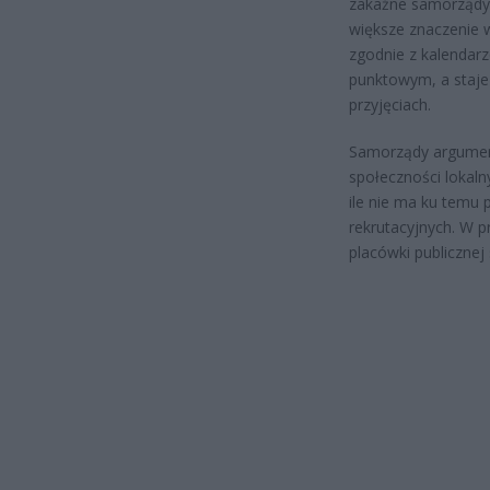
zakaźne samorządy 
większe znaczenie w
zgodnie z kalendar
punktowym, a staje
przyjęciach.
Samorządy argument
społeczności lokaln
ile nie ma ku temu
rekrutacyjnych. W p
placówki publicznej