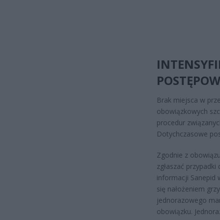
INTENSYFI
POSTĘPOW
Brak miejsca w prz
obowiązkowych szcz
procedur związany
Dotychczasowe post
Zgodnie z obowiązu
zgłaszać przypadki 
informacji Sanepid
się nałożeniem grz
jednorazowego mand
obowiązku. Jednora