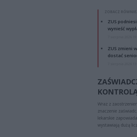
ZOBACZ RÓWNIE
ZUS podniesie
wynieść wypł
7 sierpnia 2026 19
ZUS zmieni w
dostać senio
7 sierpnia 2026 13
ZAŚWIADCZ
KONTROL
Wraz z zaostrzeniem
znaczenie zaświadc
lekarskie zapowiada
wystawiają dużą lic