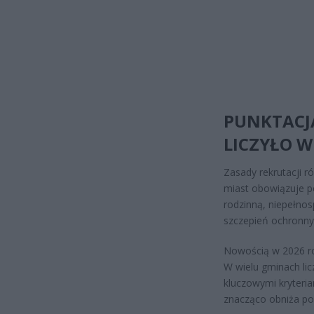
PUNKTACJA
LICZYŁO W
Zasady rekrutacji r
miast obowiązuje p
rodzinną, niepełnos
szczepień ochronny
Nowością w 2026 ro
W wielu gminach li
kluczowymi kryteri
znacząco obniża poz