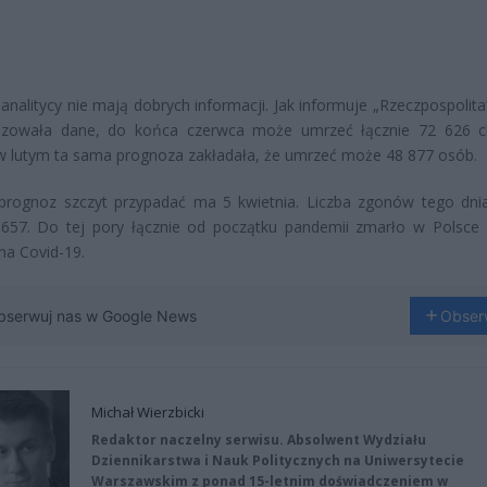
 analitycy nie mają dobrych informacji. Jak informuje „Rzeczpospolita
lizowała dane, do końca czerwca może umrzeć łącznie 72 626 c
w lutym ta sama prognoza zakładała, że umrzeć może 48 877 osób.
prognoz szczyt przypadać ma 5 kwietnia. Liczba zgonów tego dn
 657. Do tej pory łącznie od początku pandemii zmarło w Polsce
na Covid-19.
bserwuj nas w Google News
Obser
Michał Wierzbicki
Redaktor naczelny serwisu. Absolwent Wydziału
Dziennikarstwa i Nauk Politycznych na Uniwersytecie
Warszawskim z ponad 15-letnim doświadczeniem w