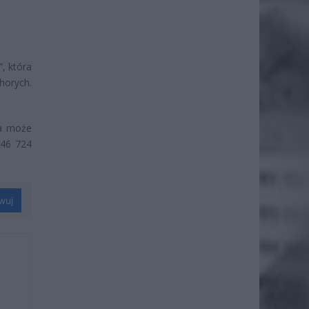
”, która
horych.
ia może
 46 724
wuj