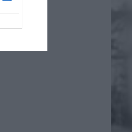
że
iero