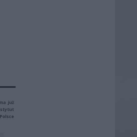
ma już
stytut
Polsce