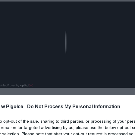
Play
w Pigułce -
Do Not Process My Personal Information
aj nas do preferowanych źródeł w Google
Do
to opt-out of the sale, sharing to third parties, or processing of your per
formation for targeted advertising by us, please use the below opt-out s
r selection. Please note that after your opt-out request is processed y