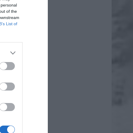
 personal
out of the
 downstream
B’s List of
ki, jak