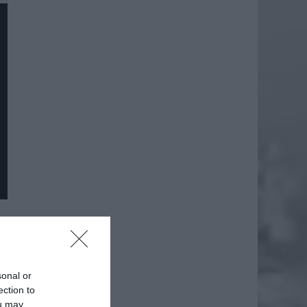
daj
sonal or
ection to
ou may