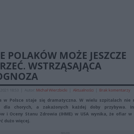
LE POLAKÓW MOŻE JESZCZE
RZEĆ. WSTRZĄSAJĄCA
OGNOZA
2021 18:53
|
Autor:
Michał Wierzbicki
|
Aktualności
|
Brak komentarzy
a w Polsce staje się dramatyczna. W wielu szpitalach nie 
a dla chorych, a zakażonych każdej doby przybywa. In
w i Oceny Stanu Zdrowia (IHME) w USA wynika, że ofiar w 
ć dużo więcej.
REKLAMA