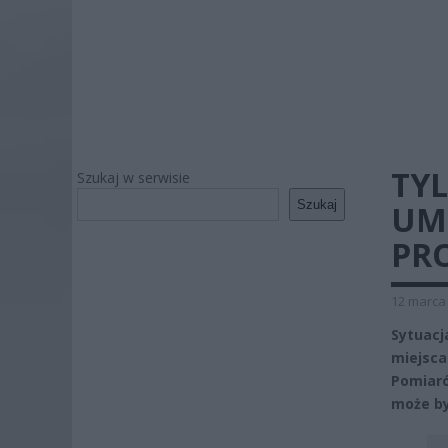
TY
Szukaj w serwisie
Szukaj
UM
PR
12 marca 
Sytuacj
miejsc
Pomiaró
może by