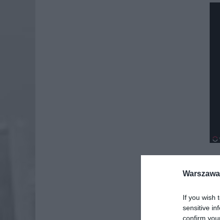
Warszawa 
Dod
If you wish 
sensitive in
confirm you