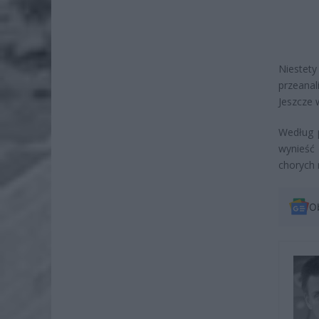
Niestety
przeana
Jeszcze 
Według 
wynieść
chorych 
O