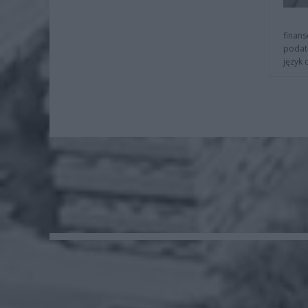
finans
podat
język 