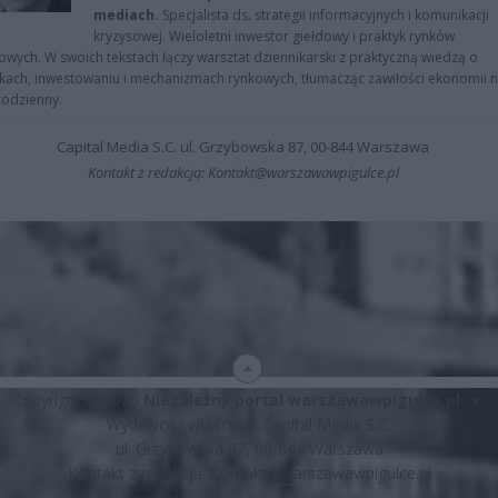
mediach.
Specjalista ds. strategii informacyjnych i komunikacji
kryzysowej. Wieloletni inwestor giełdowy i praktyk rynków
owych. W swoich tekstach łączy warsztat dziennikarski z praktyczną wiedzą o
kach, inwestowaniu i mechanizmach rynkowych, tłumacząc zawiłości ekonomii 
codzienny.
Capital Media S.C. ul. Grzybowska 87, 00-844 Warszawa
Kontakt z redakcją: Kontakt@warszawawpigulce.pl
Copyright © 2026
Niezależny portal warszawawpigulce.pl
∗
Wydawca i właściciel: Capital Media S.C.
ul. Grzybowska 87, 00-844 Warszawa
Kontakt z redakcją:
Kontakt@warszawawpigulce.pl