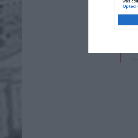
was col
Opted 
ZOBA
ZUS
dos
7 si
Lid
po
4 si