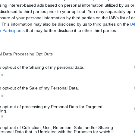
eing interest-based ads based on personal information utilized by us or
disclosed to third parties prior to your opt-out. You may separately opt-
losure of your personal information by third parties on the IAB’s list of
. This information may also be disclosed by us to third parties on the
IA
Participants
that may further disclose it to other third parties.
l Data Processing Opt Outs
o opt-out of the Sharing of my personal data.
In
o opt-out of the Sale of my Personal Data.
In
Fot. Shutterstock
to opt-out of processing my Personal Data for Targeted
ing.
In
ktualizował swoją prognozę biorąc po uwagę kluczowe czynni
ć ochrony zdrowia, obostrzenia czy program szczepień.
o opt-out of Collection, Use, Retention, Sale, and/or Sharing
ersonal Data that Is Unrelated with the Purposes for which it