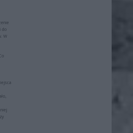
żenie
i do
w. W
 Co
iejsca
ało,
niej
zy