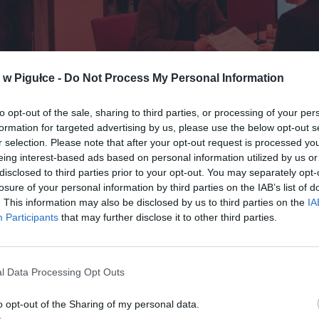
w Pigułce -
Do Not Process My Personal Information
Fot. Warszawa w Pigułce
to opt-out of the sale, sharing to third parties, or processing of your per
formation for targeted advertising by us, please use the below opt-out s
to szczyt zachorowań na grypę i infekcje grypopodobne, a co za tym 
r selection. Please note that after your opt-out request is processed y
eing interest-based ads based on personal information utilized by us or
ystawiania zwolnień e-ZLA. Jednak w 2026 roku wielu pracowników d
disclosed to third parties prior to your opt-out. You may separately opt-
i się, zanim poprosi lekarza o „kilka dni wolnego na odpoczynek”. Sta
losure of your personal information by third parties on the IAB’s list of
biegły rok są jednoznaczne: liczba cofniętych zasiłków chorobowych
. This information may also be disclosed by us to third parties on the
IA
drastycznie, a skuteczność kontroli osiągnęła poziom, o jakim urzędn
Participants
that may further disclose it to other third parties.
d lat.
l Data Processing Opt Outs
o opt-out of the Sharing of my personal data.