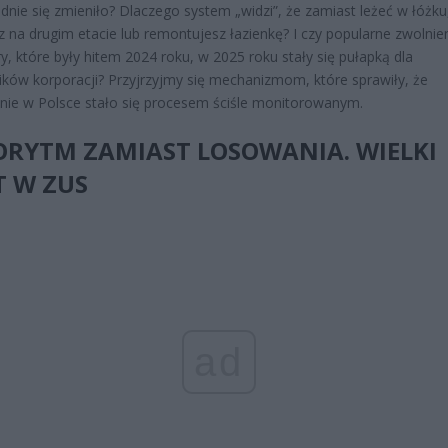
dnie się zmieniło? Dlaczego system „widzi”, że zamiast leżeć w łóżku
z na drugim etacie lub remontujesz łazienkę? I czy popularne zwolnie
ry, które były hitem 2024 roku, w 2025 roku stały się pułapką dla
ków korporacji? Przyjrzyjmy się mechanizmom, które sprawiły, że
ie w Polsce stało się procesem ściśle monitorowanym.
ORYTM ZAMIAST LOSOWANIA. WIELKI
T W ZUS
ad