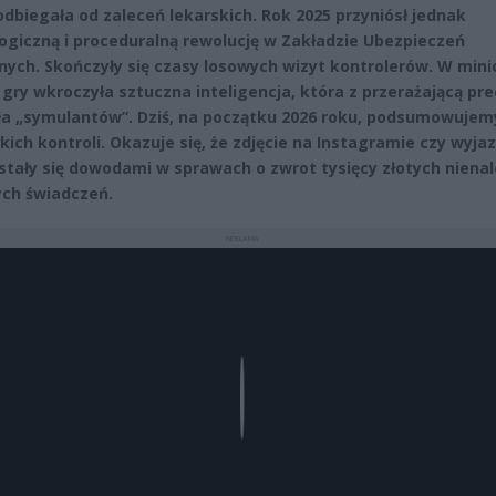
odbiegała od zaleceń lekarskich. Rok 2025 przyniósł jednak
ogiczną i proceduralną rewolucję w Zakładzie Ubezpieczeń
nych. Skończyły się czasy losowych wizyt kontrolerów. W min
 gry wkroczyła sztuczna inteligencja, która z przerażającą pre
a „symulantów”. Dziś, na początku 2026 roku, podsumowujem
lkich kontroli. Okazuje się, że zdjęcie na Instagramie czy wyja
 stały się dowodami w sprawach o zwrot tysięcy złotych nienal
ch świadczeń.
REKLAMA
Play