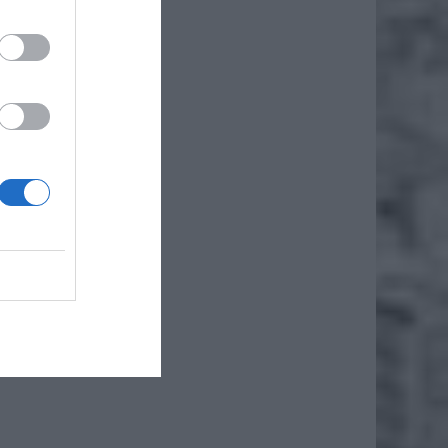
iero
ł.