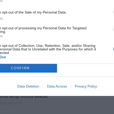
In
ad
o opt-out of the Sale of my Personal Data.
In
to opt-out of processing my Personal Data for Targeted
ing.
In
o opt-out of Collection, Use, Retention, Sale, and/or Sharing
ersonal Data that Is Unrelated with the Purposes for which it
lected.
Out
CZ RÓWNIEŻ:
l przecenił hit do kuchni. Air fryer tańszy aż o 150 zł, a to dop
CONFIRM
czątek
erpnia 2026 16:06
Data Deletion
Data Access
Privacy Policy
niądze dla milionów polskich rodzin. ZUS wypłacił już 173 mln z
oski wciąż można składać
erpnia 2026 12:56