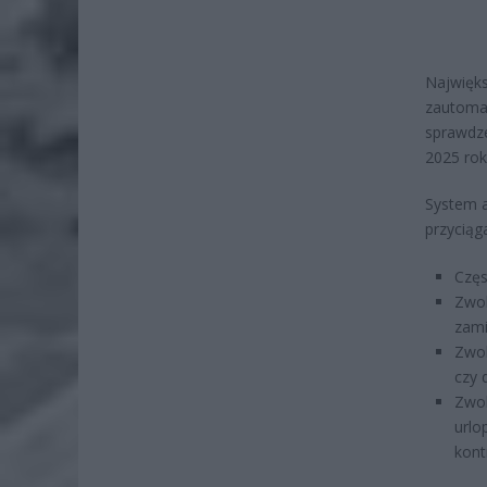
Najwięks
zautomat
sprawdze
2025 rok
System a
przycią
Częs
Zwol
zami
Zwol
czy 
Zwol
urlo
kont