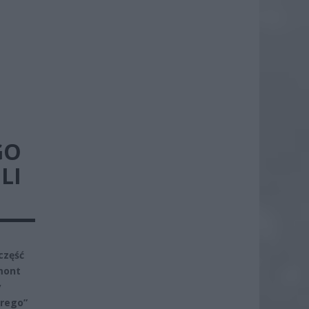
GO
LI
część
mont
y
orego”