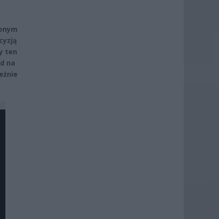
ionym
cyzją
y ten
zd na
eżnie