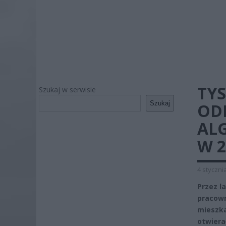
TY
Szukaj w serwisie
Szukaj
OD
AL
W 2
4 styczni
Przez l
pracown
mieszka
otwiera