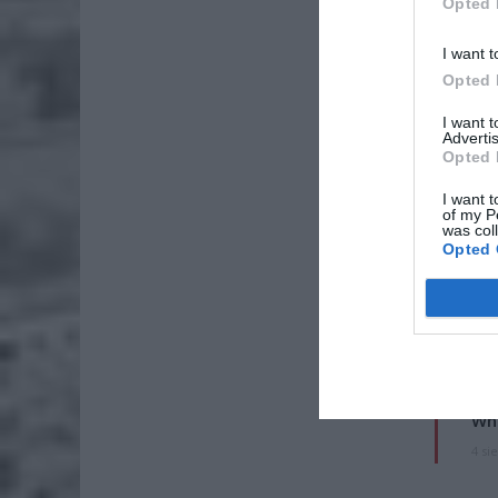
Opted 
I want t
Opted 
I want 
Advertis
Opted 
I want t
of my P
was col
Opted 
ZOBA
Lid
po
4 si
Pie
Wni
4 si