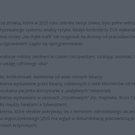
zą zmianą, która w 2025 roku zebrała swoje żniwo, było pełne wdro
yzowanego systemu analizy ryzyka. Kiedyś kontrolerzy ZUS wybieral
nia osoby „na chybił trafił” lub reagowali na donosy od pracodawcó
u typowaniem zajęło się oprogramowanie.
nalizuje miliony zwolnień w czasie rzeczywistym, szukając anomalii.
ga uwagę cyfrowego oka?
te, krótkotrwałe zwolnienia od wielu różnych lekarzy.
nienia wystawiane przez lekarzy oddalonych o setki kilometrów od m
eszkania pacjenta (korzystanie z „wątpliwych” teleporad).
nienia wystawiane w okresach „mostkowych” (np. majówka, Boże Ci
dni między świętami a Sylwestrem).
nienia, które idealnie pokrywają się z terminem odmówionego wcześ
pu wypoczynkowego (ZUS ma wgląd w dokumentację pracowniczą pr
rolach krzyżowych).