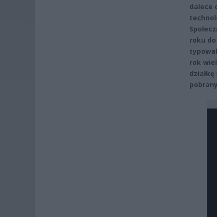
dalece 
technol
Społecz
roku do
typował
rok wie
działkę
pobrany