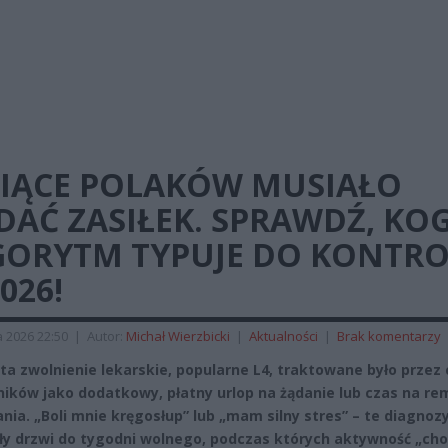
SIĄCE POLAKÓW MUSIAŁO
DAĆ ZASIŁEK. SPRAWDŹ, KO
GORYTM TYPUJE DO KONTRO
026!
a 2026 22:50
|
Autor:
Michał Wierzbicki
|
Aktualności
|
Brak komentarzy
ata zwolnienie lekarskie, popularne L4, traktowane było przez 
ików jako dodatkowy, płatny urlop na żądanie lub czas na re
nia. „Boli mnie kręgosłup” lub „mam silny stres” – te diagnoz
ły drzwi do tygodni wolnego, podczas których aktywność „ch