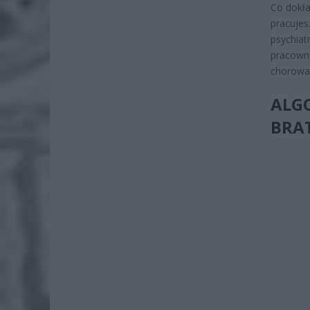
Co dokła
pracujes
psychiat
pracowni
chorowan
ALG
BRA