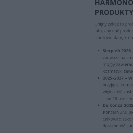
HARMONOG
PRODUKTY
Unijny zakaz to pro
lata, aby dać produ
kluczowe daty, któr
Sierpień 2026
zauważalna zmia
mogły zawierać 
kosmetyki zawie
2025-2027 – W
przyjęcie komp
większość zast
– od 18 miesięc
Do końca 2025
Koncern 3M, je
całkowite zakoń
dostępność suro