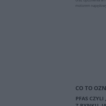
oraz opóźnienia w 
motorem napędowym
CO TO OZN
PFAS CZYL
Z RYNKU. 