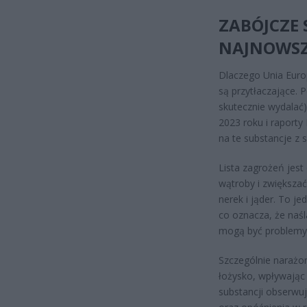
ZABÓJCZE 
NAJNOWSZ
Dlaczego Unia Euro
są przytłaczające. 
skutecznie wydalać)
2023 roku i raporty
na te substancje z
Lista zagrożeń jes
wątroby i zwiększa
nerek i jąder. To je
co oznacza, że naśl
mogą być problemy z
Szczególnie narażone
łożysko, wpływając 
substancji obserwuj