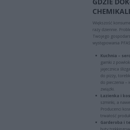
GDZIE DOK
CHEMIKALI
Większość konsumen
razy dziennie. Probl
Twojego gospodars
występowania PFAS 
Kuchnia – ser
garnki z powłok
jajecznica śliz
do pizzy, toreb
do pieczenia – 
związki.
Łazienka i ko
szminki, a nawe
Producenci kos
trwałość produk
Garderoba i te
buty trekkingow