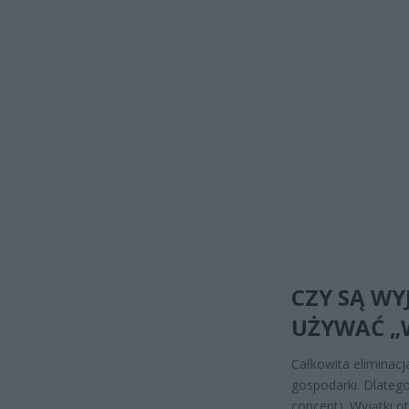
CZY SĄ WY
UŻYWAĆ „
Całkowita eliminacj
gospodarki. Dlatego
concept). Wyjątki o