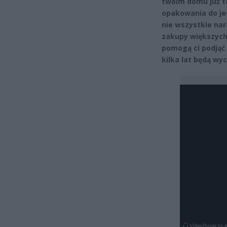
twoim domu już te
opakowania do je
nie wszystkie nara
zakupy większych
pomogą ci podjąć
kilka lat będą wy