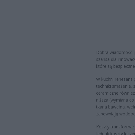
Dobra wiadomość je
szansa dla innowacy
które są bezpieczne
W kuchni renesans
techniki smażenia,
ceramiczne również 
niższa (wymiana co
tkana bawełna, weł
zapewniają wodoodp
Koszty transformacj
Jednak koszty lecz