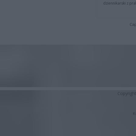
dziennikarski z pr
Cap
Copyrigh
K