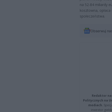
na 52-84 miliardy eu
kosztowna, opłaca s
społeczeństwa.
Obserwuj na
Redaktor na
Politycznych na 
mediach.
Specja
inwestor giełd