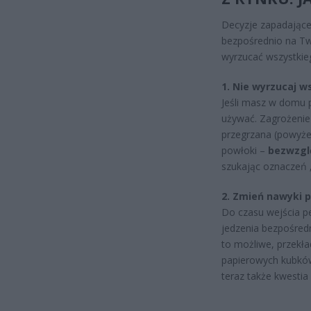
Decyzje zapadające
bezpośrednio na Tw
wyrzucać wszystkieg
1. Nie wyrzucaj w
Jeśli masz w domu p
używać. Zagrożenie
przegrzana (powyżej
powłoki –
bezwzgl
szukając oznaczeń „
2. Zmień nawyki p
Do czasu wejścia pe
jedzenia bezpośredn
to możliwe, przekła
papierowych kubków 
teraz także kwestia