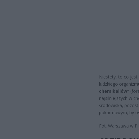
Niestety, to co jest
ludzkiego organizm
chemikaliów”
(for
najsilniejszych w c
środowiska, pozosta
pokarmowym, by osta
Fot. Warszawa w Pi