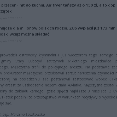
l przecenił hit do kuchni. Air fryer tańszy aż o 150 zł, a to dop
czątek
erpnia 2026 16:06
niądze dla milionów polskich rodzin. ZUS wypłacił już 173 mln z
oski wciąż można składać
erpnia 2026 12:56
prowadzili ostrowscy kryminalni i już wieczorem tego samego 
 gminy Stary Lubotyń zatrzymali 61-letniego mieszkańca p
kiego. Mężczyzna trafił do policyjnego aresztu. Na podstawie ze
 prokurator mężczyźnie przedstawił zarzut naruszenia czynności 
Wczoraj na posiedzeniu sąd postanowił zastosować wobec 61-l
ny areszt za uszkodzenie nożem ciała 49-latka. Mężczyzna został 
iony do zakładu karnego, gdzie spędzi najbliższe 3 miesiące. Z u
 61-latek popełnił to przestępstwo w warunkach recydywy o wysokośc
je sąd.
ł. asp. Marzena Laczkowska