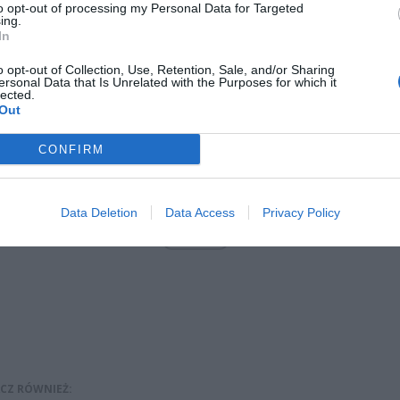
to opt-out of processing my Personal Data for Targeted
 w brzuch przez mężczyznę, którego znał jedynie z imienia. Po otr
ing.
In
ożem mężczyzna wsiadł do swojego auta, przejechał prawie kilo
jomej, gdzie wysiadł z auta, przewrócił się i stracił przytomność.
o opt-out of Collection, Use, Retention, Sale, and/or Sharing
ersonal Data that Is Unrelated with the Purposes for which it
lected.
Out
CONFIRM
ad
Data Deletion
Data Access
Privacy Policy
CZ RÓWNIEŻ: