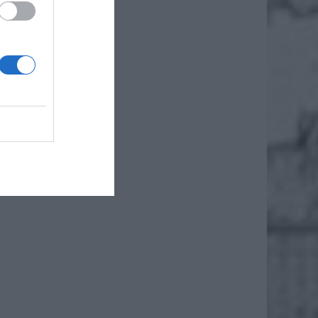
zymaniu
metr do