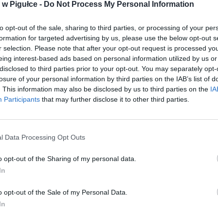
w Pigułce -
Do Not Process My Personal Information
to opt-out of the sale, sharing to third parties, or processing of your per
formation for targeted advertising by us, please use the below opt-out s
r selection. Please note that after your opt-out request is processed y
eing interest-based ads based on personal information utilized by us or
disclosed to third parties prior to your opt-out. You may separately opt-
losure of your personal information by third parties on the IAB’s list of
. This information may also be disclosed by us to third parties on the
IA
Participants
that may further disclose it to other third parties.
l Data Processing Opt Outs
Fot. Shutterstock
o opt-out of the Sharing of my personal data.
In
ie (11.02) popołudnie dyżurny ostrowskiej komendy odebrał zgłos
ie, który na podwórku posesji mieszkanki gminy Stary Lubotyń prz
o opt-out of the Sale of my Personal Data.
cąc przytomność. Mężczyzna został przewieziony karetką do szpitala, 
In
 jego stan przeszedł operację. Gdy odzyskał przytomność przed op
iał policjantom, że gdy był na posesji jego znajomej w trakcie kłótni