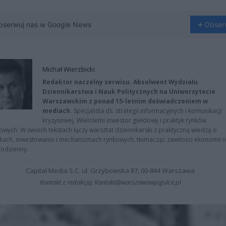
bserwuj nas w Google News
Obser
Michał Wierzbicki
Redaktor naczelny serwisu. Absolwent Wydziału
Dziennikarstwa i Nauk Politycznych na Uniwersytecie
Warszawskim z ponad 15-letnim doświadczeniem w
mediach.
Specjalista ds. strategii informacyjnych i komunikacji
kryzysowej. Wieloletni inwestor giełdowy i praktyk rynków
owych. W swoich tekstach łączy warsztat dziennikarski z praktyczną wiedzą o
kach, inwestowaniu i mechanizmach rynkowych, tłumacząc zawiłości ekonomii 
codzienny.
Capital Media S.C. ul. Grzybowska 87, 00-844 Warszawa
Kontakt z redakcją: Kontakt@warszawawpigulce.pl