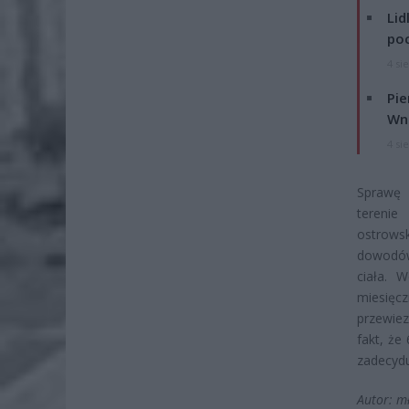
Lid
po
4 si
Pie
Wni
4 si
Sprawę 
terenie
ostrows
dowodów
ciała. 
miesięcz
przewiez
fakt, że
zadecydu
Autor: m