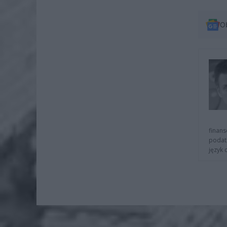
O
finans
podat
język 