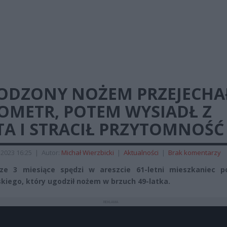
ODZONY NOŻEM PRZEJECHA
OMETR, POTEM WYSIADŁ Z
TA I STRACIŁ PRZYTOMNOŚĆ
 2023 16:25
|
Autor:
Michał Wierzbicki
|
Aktualności
|
Brak komentarzy
sze 3 miesiące spędzi w areszcie 61-letni mieszkaniec p
kiego, który ugodził nożem w brzuch 49-latka.
REKLAMA