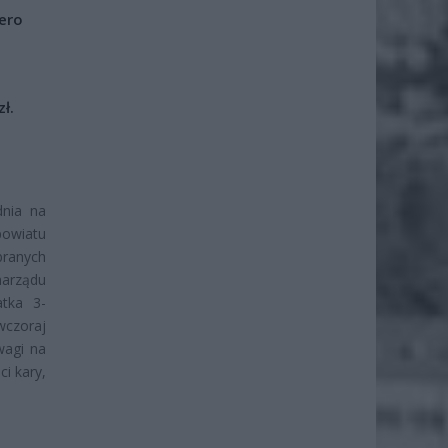
iero
ł.
dnia na
owiatu
branych
narządu
atka 3-
wczoraj
wagi na
i kary,