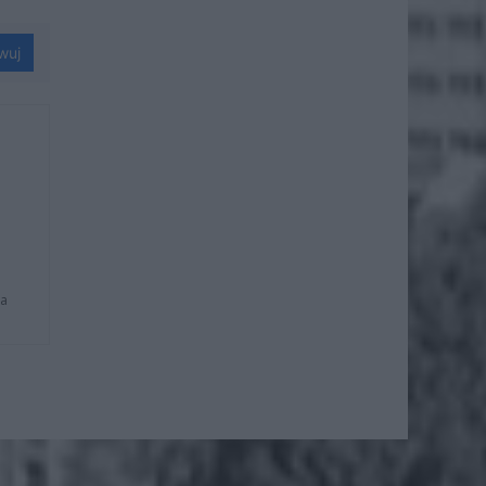
wuj
na