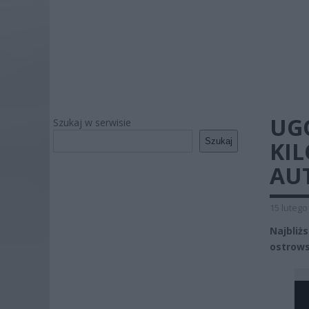
UG
Szukaj w serwisie
Szukaj
KIL
AU
15 lutego
Najbliż
ostrows