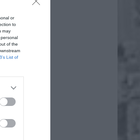
sonal or
ection to
ou may
 personal
out of the
 downstream
B’s List of
zenie o
ewrócił
gdzie z
eracją,
, został