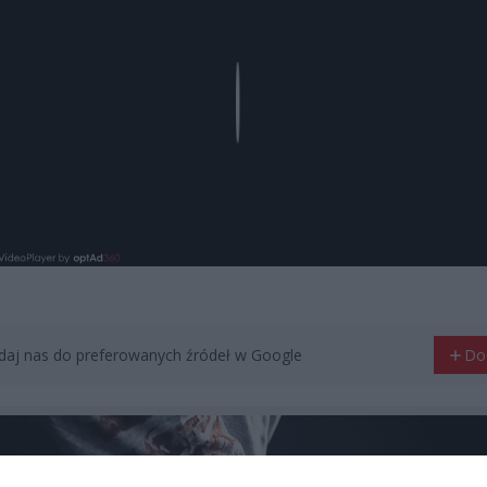
Play
aj nas do preferowanych źródeł w Google
Do