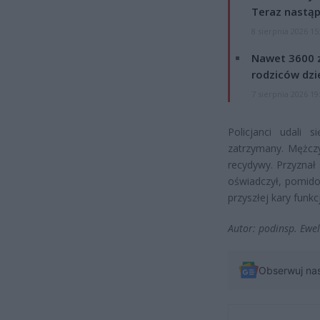
Teraz nastąp
8 sierpnia 2026 15
Nawet 3600 z
rodziców dzie
7 sierpnia 2026 19
Policjanci udali 
zatrzymany. Mężczy
recydywy. Przyznał 
oświadczył, pomido
przyszłej kary funkc
Autor: podinsp. Ewe
Obserwuj na