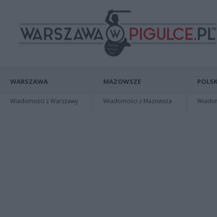
WARSZAWA
MAZOWSZE
POLSK
Wiadomości z Warszawy
Wiadomości z Mazowsza
Wiadomo