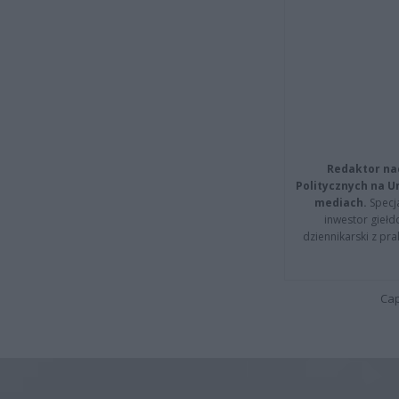
Redaktor na
Politycznych na 
mediach.
Specja
inwestor giełd
dziennikarski z pr
Cap