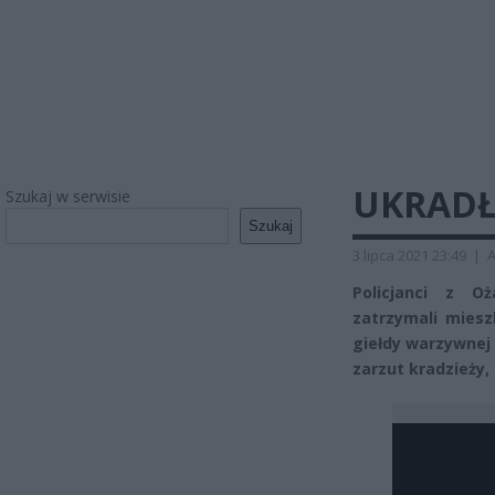
UKRADŁ
Szukaj w serwisie
Szukaj
3 lipca 2021 23:49
|
A
Policjanci z O
zatrzymali miesz
giełdy warzywnej
zarzut kradzieży,