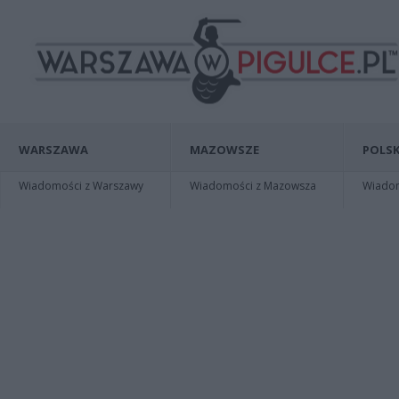
WARSZAWA
MAZOWSZE
POLSK
Wiadomości z Warszawy
Wiadomości z Mazowsza
Wiadomo