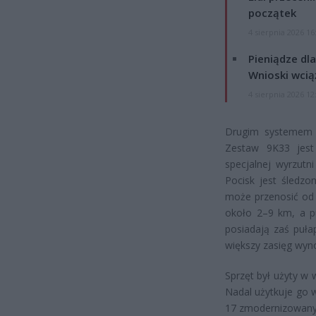
początek
4 sierpnia 2026 16
Pieniądze dla
Wnioski wcią
4 sierpnia 2026 12
Drugim systemem j
Zestaw 9K33 jest
specjalnej wyrzutn
Pocisk jest śledz
może przenosić od 
około 2–9 km, a p
posiadają zaś puła
większy zasięg wyn
Sprzęt był użyty w
Nadal użytkuje go 
17 zmodernizowany