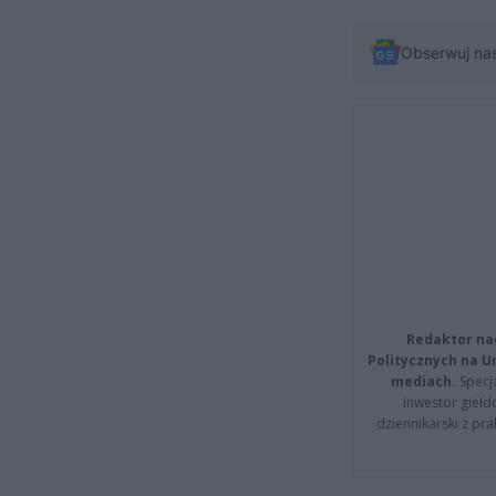
Obserwuj na
Redaktor na
Politycznych na 
mediach.
Specja
inwestor giełd
dziennikarski z pr