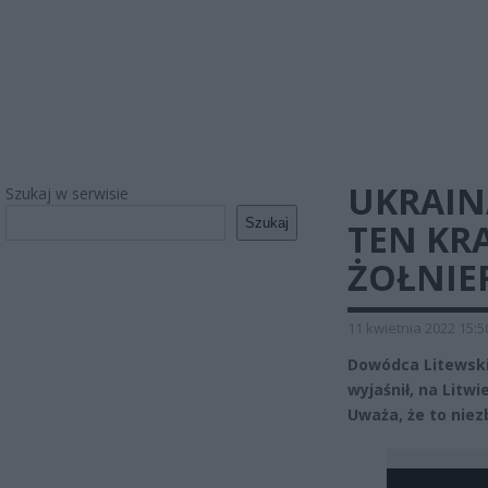
UKRAIN
Szukaj w serwisie
Szukaj
TEN KRA
ŻOŁNIE
11 kwietnia 2022 15:5
Dowódca Litewskic
wyjaśnił, na Litw
Uważa, że to niez