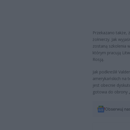
Przekazano także, ż
żołnierzy. Jak wyja
zostaną szkolenia w
którym pracują Litw
Rosją.
Jak podkreślił Vald
amerykańskich na te
jest obecnie dyskut
gotowa do obrony 
Obserwuj na