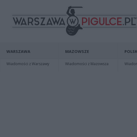
WARSZAWA
MAZOWSZE
POLSK
Wiadomości z Warszawy
Wiadomości z Mazowsza
Wiadomo