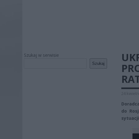
UK
Szukaj w serwisie
Szukaj
PR
RA
24 kwietn
Doradca
do Rosj
sytuacj