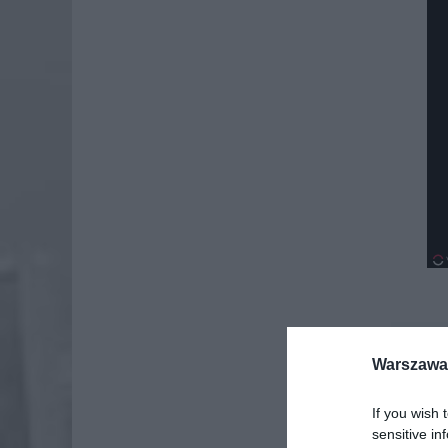
Dod
Warszawa 
If you wish 
sensitive in