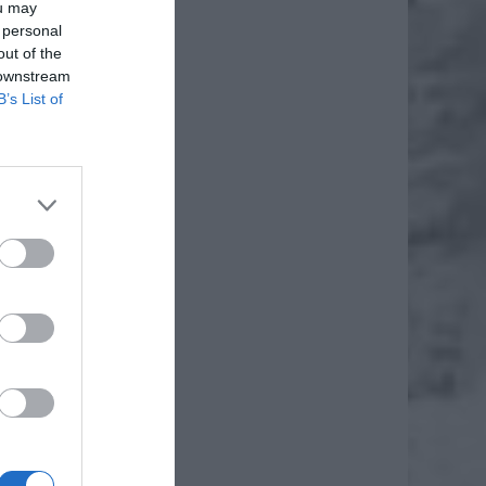
ou may
 personal
out of the
 downstream
B’s List of
ż osiem
ziewięć
o dwóch
u czego