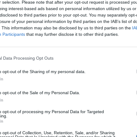
r selection. Please note that after your opt-out request is processed y
eing interest-based ads based on personal information utilized by us or
disclosed to third parties prior to your opt-out. You may separately opt-
losure of your personal information by third parties on the IAB’s list of
. This information may also be disclosed by us to third parties on the
IA
Participants
that may further disclose it to other third parties.
l Data Processing Opt Outs
o opt-out of the Sharing of my personal data.
In
o opt-out of the Sale of my Personal Data.
Fot. Warszawa w Pigułce / Shutterstock
In
ż 60. dzień wojny na Ukrainie. Ukraińska armia wyzwoliła a
to opt-out of processing my Personal Data for Targeted
wości w obwodzie chersońskim i zestrzeliła 17 wrogich maszyn: d
ing.
pięć pocisków manewrujących i trzy samoloty. Podczas walk zginęł
In
w, a trzeci został ciężko ranny. Rosjanie ostrzelali Odessę w wynik
o opt-out of Collection, Use, Retention, Sale, and/or Sharing
8 osób. Najmłodsza ofiara to trzyletnia dziewczynka.