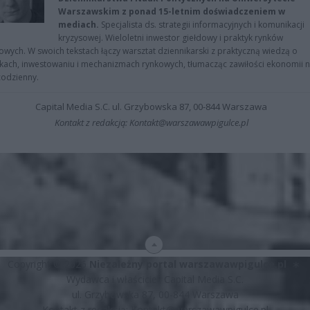
Warszawskim z ponad 15-letnim doświadczeniem w
mediach.
Specjalista ds. strategii informacyjnych i komunikacji
kryzysowej. Wieloletni inwestor giełdowy i praktyk rynków
owych. W swoich tekstach łączy warsztat dziennikarski z praktyczną wiedzą o
kach, inwestowaniu i mechanizmach rynkowych, tłumacząc zawiłości ekonomii 
codzienny.
Capital Media S.C. ul. Grzybowska 87, 00-844 Warszawa
Kontakt z redakcją: Kontakt@warszawawpigulce.pl
Copyright © 2026
Niezależny portal warszawawpigulce.pl
∗
Wydawca i właściciel: Capital Media S.C.
ul. Grzybowska 87, 00-844 Warszawa
Kontakt z redakcją:
Kontakt@warszawawpigulce.pl