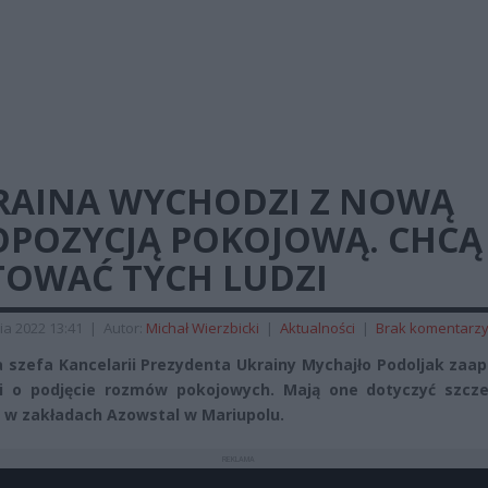
RAINA WYCHODZI Z NOWĄ
OPOZYCJĄ POKOJOWĄ. CHCĄ
TOWAĆ TYCH LUDZI
ia 2022 13:41
|
Autor:
Michał Wierzbicki
|
Aktualności
|
Brak komentarz
 szefa Kancelarii Prezydenta Ukrainy Mychajło Podoljak zaa
i o podjęcie rozmów pokojowych. Mają one dotyczyć szcze
i w zakładach Azowstal w Mariupolu.
REKLAMA