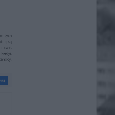
ym tych
ilną są
ć nawet
 kiedyś
kanocy,
wuj