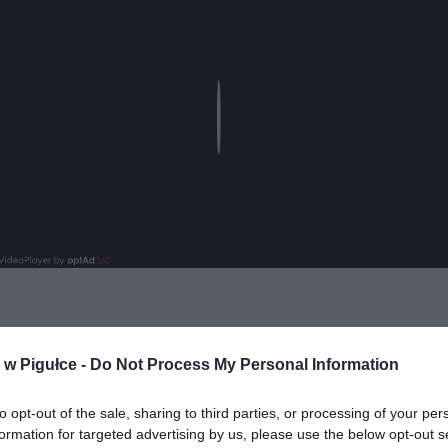
Play
aj nas do preferowanych źródeł w Google
Do
w Pigułce -
Do Not Process My Personal Information
to opt-out of the sale, sharing to third parties, or processing of your per
formation for targeted advertising by us, please use the below opt-out s