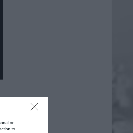
daj
sonal or
ection to