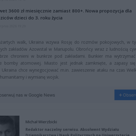
et 3600 zł miesięcznie zamiast 800+. Nowa propozycja dla
ziców dzieci do 3. roku życia
erpnia 2026 19:29
żartych walk, Ukraina wzywa Rosję do rozmów pokojowych, w t
ych zakładów Azowstal w Mariupolu. Obrońcy wraz z ludnością cyw
brze chronieni w bunkrze pod zakładami. Bunkier ma wytrzyma
ie bomby atomowej. Miasto jest jednak zamknięte, a zapasy się
 Ukraina chce wynegocjować m.in. zawieszenie ataku na czas Wiel
 humanitarny i wymianę wojsk.
bserwuj nas w Google News
Obser
Michał Wierzbicki
Redaktor naczelny serwisu. Absolwent Wydziału
Dziennikarstwa i Nauk Politycznych na Uniwersytecie