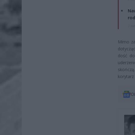
Naw
rod
7 si
Mimo za
dotycząc
dość do
uderzen
skończą.
korytarz
O