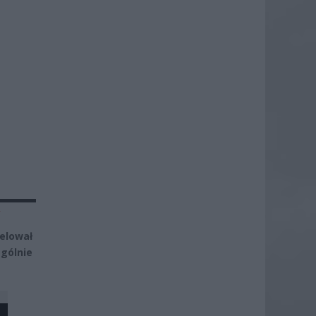
y
pelował
gólnie