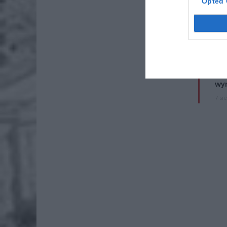
Opted 
ZOBA
Naw
rod
7 si
ZUS
wyn
7 si