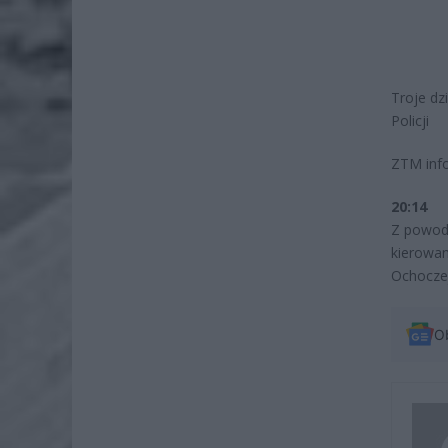
Troje dz
Policji
ZTM inf
20:14
Z powod
kierowan
Ochoczej 
O