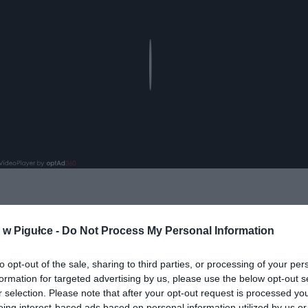
Play
aj nas do preferowanych źródeł w Google
Do
w Pigułce -
Do Not Process My Personal Information
to opt-out of the sale, sharing to third parties, or processing of your per
formation for targeted advertising by us, please use the below opt-out s
r selection. Please note that after your opt-out request is processed y
eing interest-based ads based on personal information utilized by us or