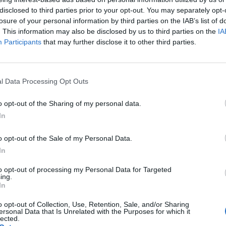
disclosed to third parties prior to your opt-out. You may separately opt-
losure of your personal information by third parties on the IAB’s list of
. This information may also be disclosed by us to third parties on the
IA
Participants
that may further disclose it to other third parties.
l Data Processing Opt Outs
o opt-out of the Sharing of my personal data.
In
o opt-out of the Sale of my Personal Data.
In
to opt-out of processing my Personal Data for Targeted
ing.
Fot. Łukasz/ Warszawa w Pigułce
In
ce zadysponowana kilka zastępów straży pożarnej, pogotowia ratun
o opt-out of Collection, Use, Retention, Sale, and/or Sharing
ersonal Data that Is Unrelated with the Purposes for which it
lected.