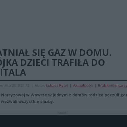
TNIAŁ SIĘ GAZ W DOMU.
JKA DZIECI TRAFIŁA DO
ITALA
ernika 2018 21:12
|
Autor:
Łukasz Rytel
|
Aktualności
|
Brak komentarz
y Narcyzowej w Wawrze w jednym z domów rodzice poczuli gaz
 wezwali wszystkie służby.
REKLAMA