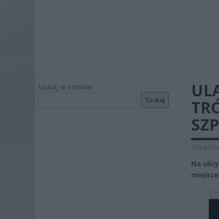
ULA
Szukaj w serwisie
Szukaj
TRÓ
SZP
10 paździ
Na ulic
miejsce