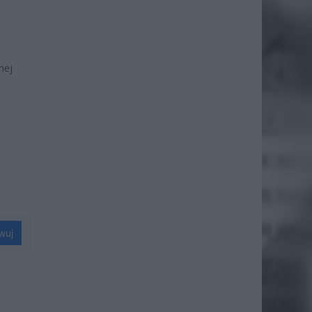
nej
wuj