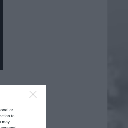
daj
sonal or
ection to
ou may
 personal