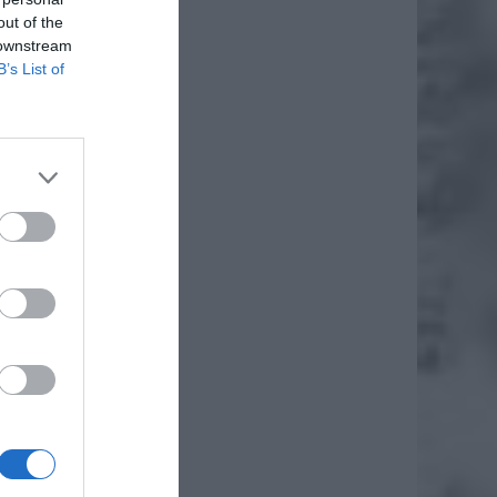
out of the
 downstream
B’s List of
kowe i