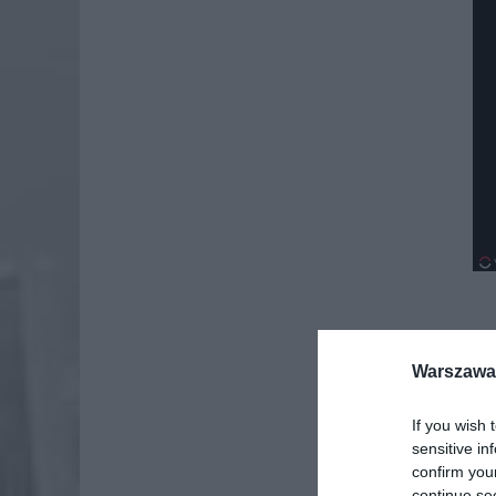
Dod
Warszawa 
If you wish 
sensitive in
confirm you
continue se