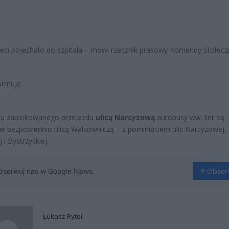
ieci pojechało do szpitala – mówi rzecznik prasowy Komendy Stołecz
ormuje:
u zablokowanego przejazdu
ulicą Narcyzową
autobusy ww. linii są
e bezpośrednio ulicą Walcowniczą – z pominięciem ulic Narcyzowej,
i Bystrzyckiej.
bserwuj nas w Google News
Obser
Łukasz Rytel