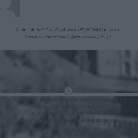
Capital Media S.C. ul. Grzybowska 87, 00-844 Warszawa
Kontakt z redakcją: Kontakt@warszawawpigulce.pl
Copyright © 2026
Niezależny portal warszawawpigulce.pl
∗
Wydawca i właściciel: Capital Media S.C.
ul. Grzybowska 87, 00-844 Warszawa
Kontakt z redakcją:
Kontakt@warszawawpigulce.pl
Polityka Redakcyjna