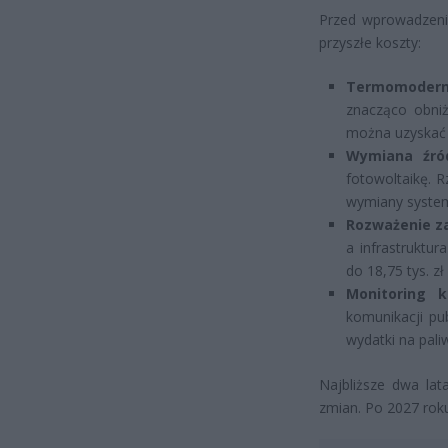
Przed wprowadzeni
przyszłe koszty:
Termomodern
znacząco obni
można uzyskać 
Wymiana źró
fotowoltaikę. 
wymiany syste
Rozważenie z
a infrastruktu
do 18,75 tys. z
Monitoring k
komunikacji pu
wydatki na pali
Najbliższe dwa la
zmian. Po 2027 rok