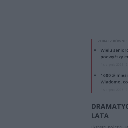
ZOBACZ RÓWNIE
Wielu senior
podwyższy e
4 sierpnia 2026 12
1600 zł mies
Wiadomo, co
4 sierpnia 2026 12
DRAMATY
LATA
Eksperci policzyli,