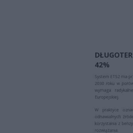
DŁUGOTER
42%
System ETS2 ma prz
2030 roku w porów
wymaga radykalne
Europejskiej.
W praktyce ozna
odnawialnych źróde
korzystania z benz
rozwiązania.