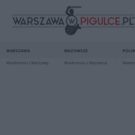
WARSZAWA
MAZOWSZE
POLSK
Wiadomości z Warszawy
Wiadomości z Mazowsza
Wiadomo