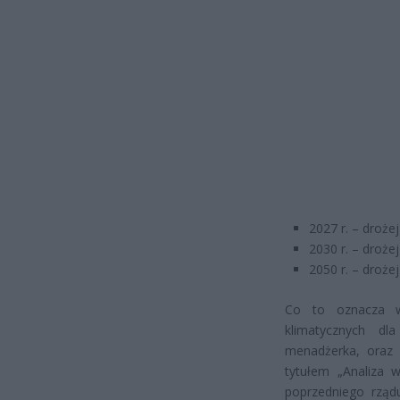
2027 r. – drożej
2030 r. – drożej
2050 r. – drożej
Co to oznacza w
klimatycznych dl
menadżerka, oraz 
tytułem „Analiza 
poprzedniego rząd