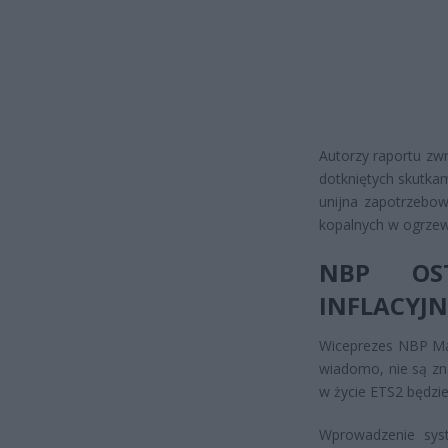
Autorzy raportu zw
dotkniętych skutka
unijna zapotrzebow
kopalnych w ogrzew
NBP OST
INFLACYJ
Wiceprezes NBP Mar
wiadomo, nie są zna
w życie ETS2 będzie
Wprowadzenie sys