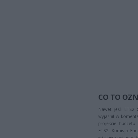
CO TO OZN
Nawet jeśli ETS2 z
wyjaśnił w komenta
projekcie budżetu
ETS2. Komisja Eur
własnym unijnego b