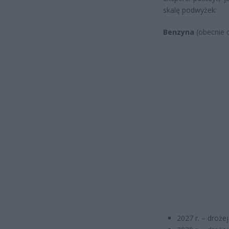
skalę podwyżek:
Benzyna
(obecnie ok
2027 r. – drożej