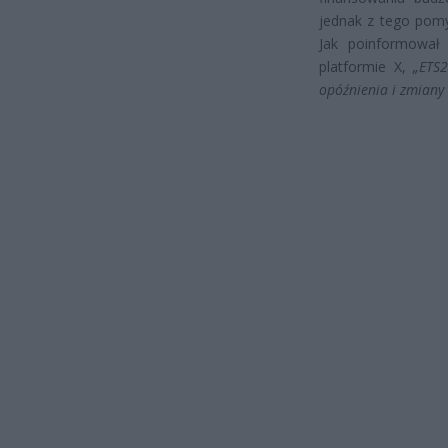
jednak z tego pomy
Jak poinformował 
platformie X,
„ETS
opóźnienia i zmiany