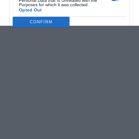
Personal Data that Is Unrelated with the
Purposes for which it was collected.
Opted Out
CONFIRM
Data Deletion
Data Access
Privacy Policy