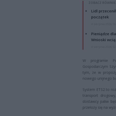
ZOBACZ RÓWNIE
Lidl przeceni
początek
4 sierpnia 2026 16
Pieniądze dla
Wnioski wcią
4 sierpnia 2026 12
W programie Po
Gospodarczym Szysz
tym, że w propoz
nowego unijnego bu
System ETS2 to roz
transport drogowy
dostawcy paliw będ
przełoży się na wy