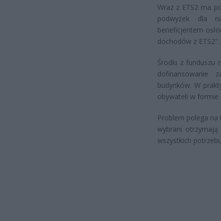
Wraz z ETS2 ma pow
podwyżek dla na
beneficjentem osł
dochodów z ETS2”.
Środki z funduszu
dofinansowanie 
budynków. W prakty
obywateli w formie 
Problem polega na 
wybrani otrzymają
wszystkich potrzebu