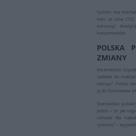
System ma mechani
euro za tonę CO2 
wzrosnąć drastyc
konsumentów.
POLSKA P
ZMIANY
Wiceminister Szysz
zadanie do realiza
miesiąc”. Polska ob
ją do forsowania z
Stanowisko polskie
Jedno – to jak naj
cenowe dla najbi
systemu” – wyjaśnił