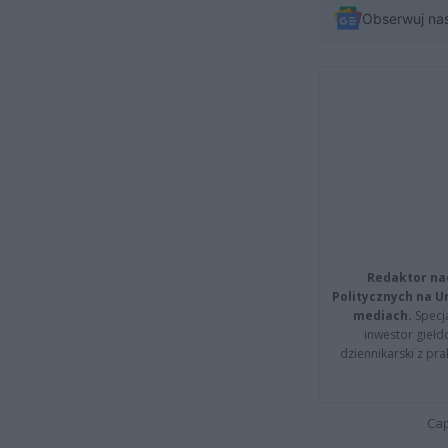
Obserwuj na
Redaktor na
Politycznych na 
mediach.
Specja
inwestor giełd
dziennikarski z pr
Cap