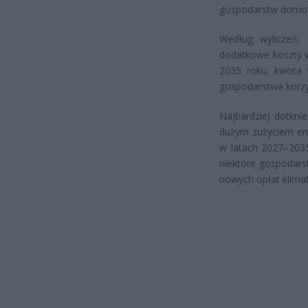
gospodarstw domo
Według wyliczeń,
dodatkowe koszty w
2035 roku, kwota 
gospodarstwa korzys
Najbardziej dotkni
dużym zużyciem ene
w latach 2027–2035
niektóre gospodarst
nowych opłat klima