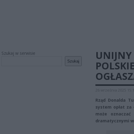
UNIJNY
Szukaj w serwisie
Szukaj
POLSKIE
OGŁASZ
26 września 2025 15:
Rząd Donalda Tu
system opłat za e
może oznaczać 
dramatycznymi wz