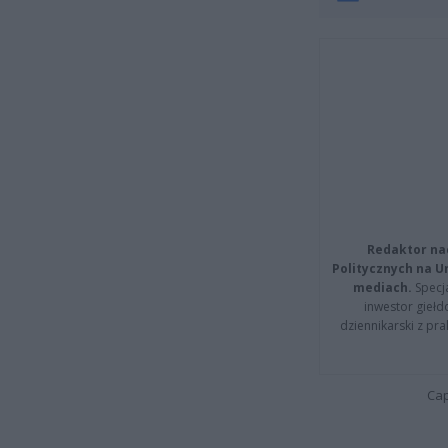
Redaktor na
Politycznych na 
mediach.
Specja
inwestor giełd
dziennikarski z pr
Cap