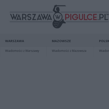
WARSZAWA
MAZOWSZE
POLSK
Wiadomości z Warszawy
Wiadomości z Mazowsza
Wiadomo