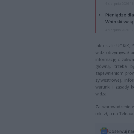
4 sierpnia 2026 16
Pieniądze dla
Wnioski wcią
4 sierpnia 2026 12
Jak ustalił UOKiK,
widz otrzymywał pr
informację o zakwal
główną, trzeba 
zapewnieniom prow
sylwestrowej. Info
warunki i zasady k
widza.
Za wprowadzenie w 
mln zł, a na Teleau
Obserwuj na