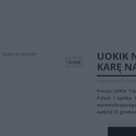
UOKIK 
Szukaj w serwisie
Szukaj
KARĘ NA
28 grudnia 2023 10:04
Prezes UOKiK Tom
Polsat i spółkę
wprowadzająceg
audycji 31 grudnia