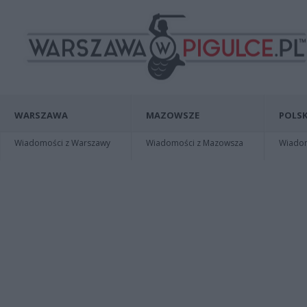
WARSZAWA
MAZOWSZE
POLSK
Wiadomości z Warszawy
Wiadomości z Mazowsza
Wiadomo