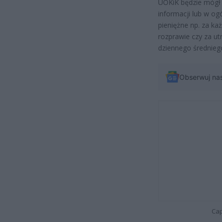
UOKiK będzie mógł 
informacji lub w og
pieniężne np. za ka
rozprawie czy za u
dziennego średniego
Obserwuj na
Cap