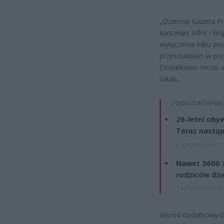
„Dziennik Gazeta P
kancelarii Affre i 
wyłączenia kilku p
przeszukiwań w por
Dodatkowo może um
lokalu.
ZOBACZ RÓWNIE
26-letni obyw
Teraz nastąp
8 sierpnia 2026 15
Nawet 3600 z
rodziców dzie
7 sierpnia 2026 19
Wśród dodatkowych 