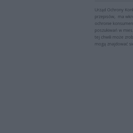
Urząd Ochrony Konk
przepisów, ma wkró
ochronie konsumen
poszukiwań w miesz
tej chwili może zrob
mogą znajdować się