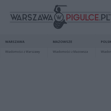
WARSZAWA
MAZOWSZE
POLSK
Wiadomości z Warszawy
Wiadomości z Mazowsza
Wiadomo