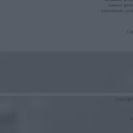
inwestor giełd
dziennikarski z pr
Cap
Copyrigh
K