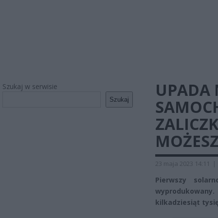
UPADA 
Szukaj w serwisie
Szukaj
SAMOCH
ZALICZ
MOŻESZ 
23 maja 2023 14:11
|
Pierwszy solar
wyprodukowany. P
kilkadziesiąt tys