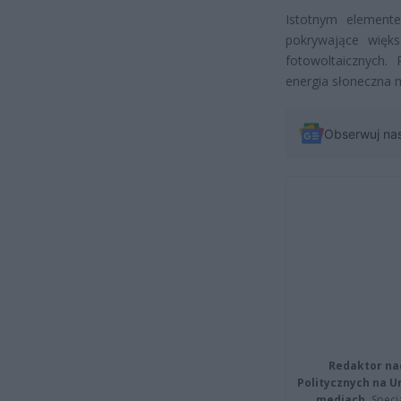
Istotnym element
pokrywające więk
fotowoltaicznych.
energia słoneczna 
Obserwuj na
Redaktor na
Politycznych na 
mediach.
Specja