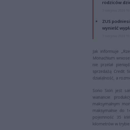
rodziców dzie
7 sierpnia 2026 19
ZUS podniesie
wynieść wypł
7 sierpnia 2026 19
Jak informuje „Rz
Monachium wniosek 
nie przelał pienię
sprzedażą Credit S
działalność, a roz
Sono Sion jest s
wariancie produk
maksymalnym mome
maksymalnie do 14
pojemność 35 kWh
kilometrów w trybie