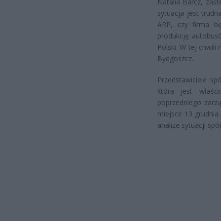
Natalia Barcz, zast
sytuacja jest trud
ARP, czy firma b
produkcję autobus
Polski. W tej chwi
Bydgoszcz.
Przedstawiciele sp
która jest właśc
poprzedniego zarzą
miejsce 13 grudnia
analizę sytuacji spó