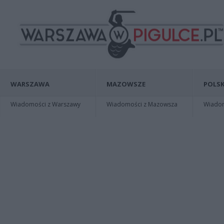
WARSZAWA
MAZOWSZE
POLSK
Wiadomości z Warszawy
Wiadomości z Mazowsza
Wiadomo