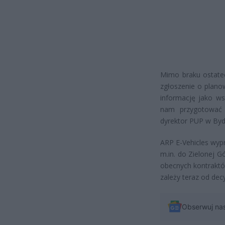
Mimo braku ostate
zgłoszenie o plano
informację jako ws
nam przygotować 
dyrektor PUP w Byd
ARP E-Vehicles wyp
m.in. do Zielonej G
obecnych kontraktów
zależy teraz od dec
Obserwuj na