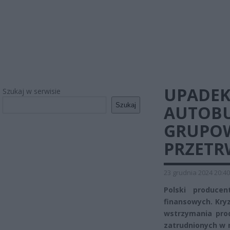
UPADEK
Szukaj w serwisie
Szukaj
AUTOBU
GRUPOW
PRZETR
23 grudnia 2024 20:40
Polski produce
finansowych. Kry
wstrzymania prod
zatrudnionych w n