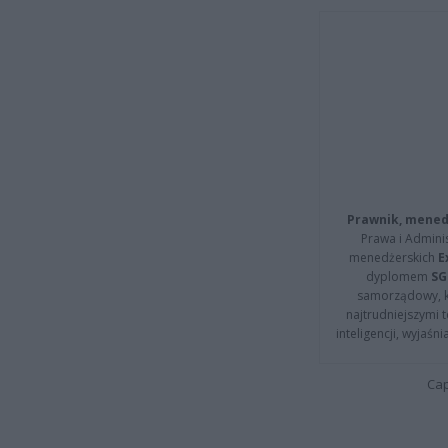
Prawnik, menedż
Prawa i Adminis
menedżerskich
E
dyplomem
SG
samorządowy, kt
najtrudniejszymi t
inteligencji, wyjaś
Cap