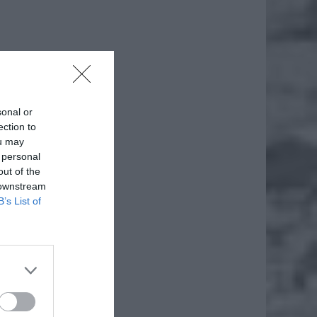
sonal or
ection to
ou may
 personal
out of the
 downstream
B’s List of