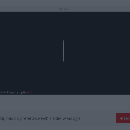
REKLAMA
Play
aj nas do preferowanych źródeł w Google
Do