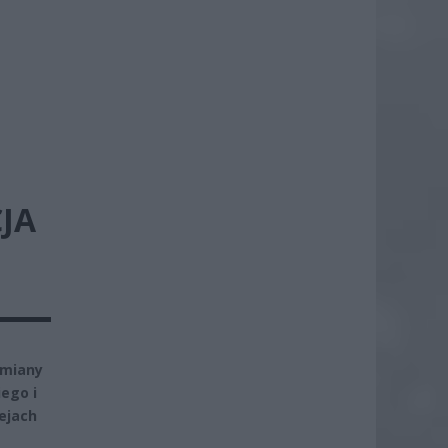
JA
zmiany
iego i
ejach