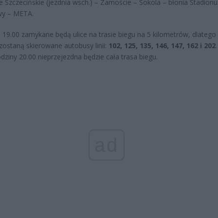
 Szczecińskie (jezdnia wsch.) – Zamoście – Sokola – błonia Stadion
y – META.
 19.00 zamykane będą ulice na trasie biegu na 5 kilometrów, dlatego
zostaną skierowane autobusy linii:
102, 125, 135, 146, 147, 162 i 202
dziny 20.00 nieprzejezdna będzie cała trasa biegu.
ad