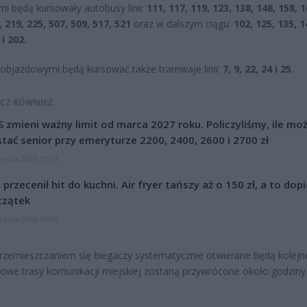
i będą kursowały autobusy linii:
111, 117, 119, 123, 138, 148, 158, 1
, 219, 225, 507, 509, 517, 521
oraz w dalszym ciągu:
102, 125, 135, 1
 i 202.
objazdowymi będą kursować także tramwaje linii:
7, 9, 22, 24 i 25
.
CZ RÓWNIEŻ:
 zmieni ważny limit od marca 2027 roku. Policzyliśmy, ile mo
tać senior przy emeryturze 2200, 2400, 2600 i 2700 zł
erpnia 2026 13:23
l przecenił hit do kuchni. Air fryer tańszy aż o 150 zł, a to dop
czątek
erpnia 2026 16:06
rzemieszczaniem się biegaczy systematycznie otwierane będą kolejne
we trasy komunikacji miejskiej zostaną przywrócone około godziny 