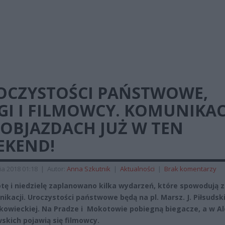
OCZYSTOŚCI PAŃSTWOWE,
GI I FILMOWCY. KOMUNIKAC
 OBJAZDACH JUŻ W TEN
EKEND!
ia 2018 01:18
|
Autor:
Anna Szkutnik
|
Aktualności
|
Brak komentarzy
tę i niedzielę zaplanowano kilka wydarzeń, które spowodują 
ikacji. Uroczystości państwowe będą na pl. Marsz. J. Piłsudsk
akowieckiej. Na Pradze i Mokotowie pobiegną biegacze, a w Al
skich pojawią się filmowcy.