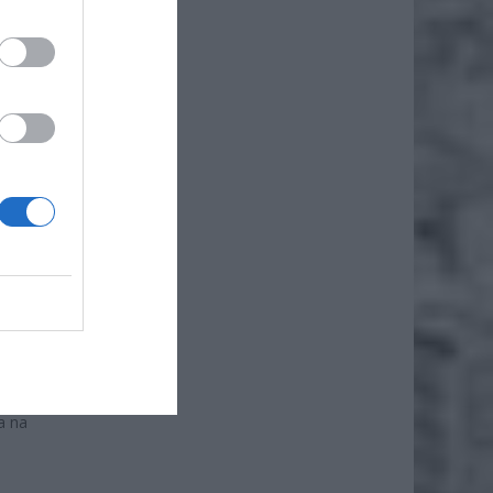
y –
sch. na
o
s ruchu
ska –
a
łd.) –
a na