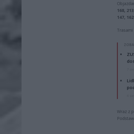
Objazdam
168, 213
147, 162
Trasami 
ZOBA
ZUS
dos
7 si
Lid
po
4 si
Wraz z p
Podstawo