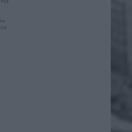
u PGE
 na
. Od