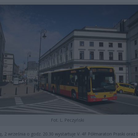
Fot. L. Peczyński
, 2 września o godz. 20.30 wystartuje V. 4F Półmaraton Praski oraz 