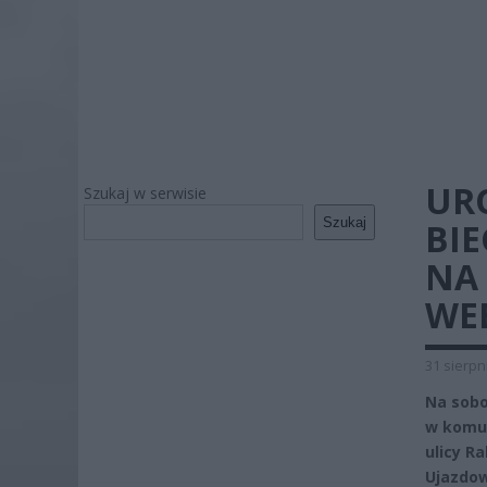
UR
Szukaj w serwisie
Szukaj
BIE
NA
WE
31 sierpn
Na sobo
w komun
ulicy R
Ujazdow