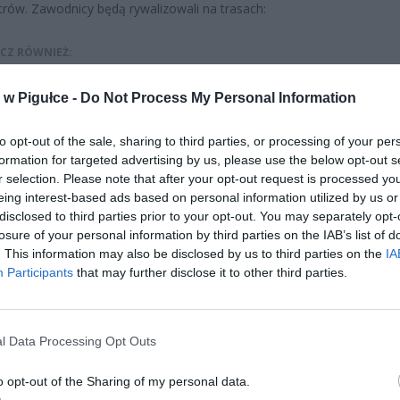
trów. Zawodnicy będą rywalizowali na trasach:
CZ RÓWNIEŻ:
et 3600 zł miesięcznie zamiast 800+. Nowa propozycja dla
w Pigułce -
Do Not Process My Personal Information
ziców dzieci do 3. roku życia
erpnia 2026 19:29
to opt-out of the sale, sharing to third parties, or processing of your per
 podniesie próg 500 plus dla seniorów. Policzyliśmy, ile może
formation for targeted advertising by us, please use the below opt-out s
ieść wypłata przy emeryturze od 2200 do 2700 zł
r selection. Please note that after your opt-out request is processed y
eing interest-based ads based on personal information utilized by us or
erpnia 2026 19:14
disclosed to third parties prior to your opt-out. You may separately opt-
losure of your personal information by third parties on the IAB’s list of
. This information may also be disclosed by us to third parties on the
IA
Participants
that may further disclose it to other third parties.
l Data Processing Opt Outs
ad
o opt-out of the Sharing of my personal data.