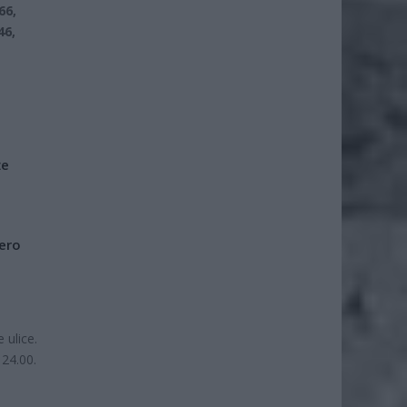
66,
46,
że
iero
 ulice.
24.00.