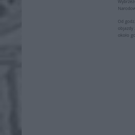
Wybrzeże
Narodow
Od godz.
objazdy 
około go