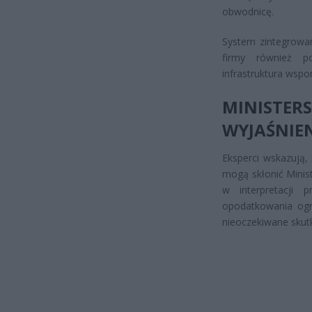
obwodnicę.
System zintegrowan
firmy również p
infrastruktura wsp
MINISTE
WYJAŚNIEN
Eksperci wskazują,
mogą skłonić Minis
w interpretacji 
opodatkowania ogr
nieoczekiwane skutk