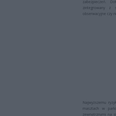
zabezpieczeń. Do
zintegrowany z 
obserwacyjne czy n
Najwyższemu ryzy
masztach w park
zewnętrznymi na s