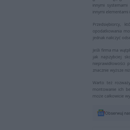
innymi systemami 
innymi elementami i
Przedsiębiorcy, k
opodatkowania mon
jednak naliczyć odse
Jeśli firma ma wątp
jak najszybciej s
nieprawidłowości 
znacznie wyższe ni
Warto też rozważ
montowanie ich be
może całkowicie wy
Obserwuj na