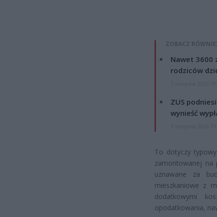
ZOBACZ RÓWNIE
Nawet 3600 z
rodziców dzie
7 sierpnia 2026 19
ZUS podniesie
wynieść wypł
7 sierpnia 2026 19
To dotyczy typowy
zamontowanej na p
uznawane za bud
mieszkaniowe z mo
dodatkowymi kos
opodatkowania, nawe