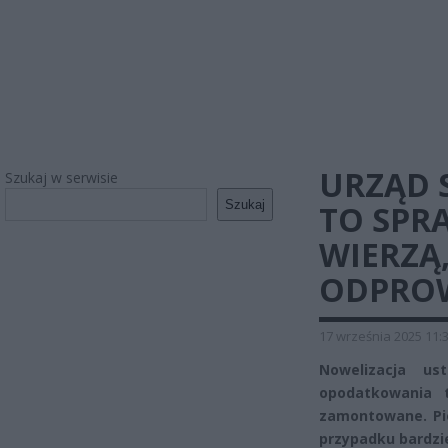
URZĄD 
Szukaj w serwisie
Szukaj
TO SPR
WIERZĄ,
ODPROW
17 września 2025 11:
Nowelizacja us
opodatkowania t
zamontowane. Pie
przypadku bardzi