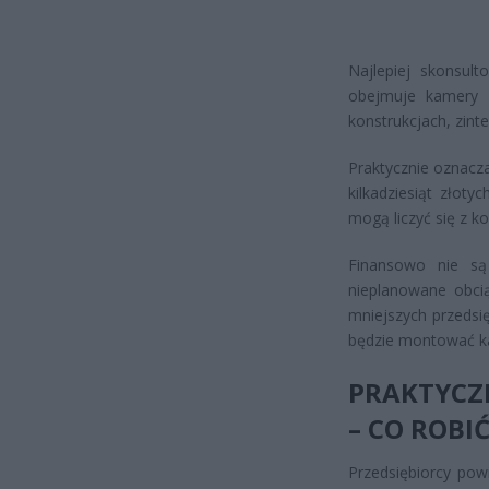
Najlepiej skonsul
obejmuje kamery 
konstrukcjach, zin
Praktycznie oznacz
kilkadziesiąt złot
mogą liczyć się z k
Finansowo nie są
nieplanowane obci
mniejszych przedsi
będzie montować k
PRAKTYCZ
– CO ROBIĆ
Przedsiębiorcy pow