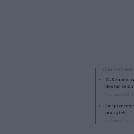
ZOBACZ RÓWNIE
ZUS zmieni w
dostać senio
7 sierpnia 2026 13
Lidl przeceni
początek
4 sierpnia 2026 16