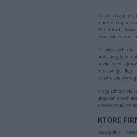
Inaczej wygląda sy
masztach o podstaw
350 złotych. Wyso
różnią się znacznie
W większych mias
podczas gdy w mały
powierzchni zajmow
monitoringu licz
konstrukcję wymag
Mogą zdarzyć się s
urządzenie technic
spowodować zmianę
KTÓRE FIR
Szczególnie nar