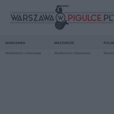
WARSZAWA
MAZOWSZE
POLSK
Wiadomości z Warszawy
Wiadomości z Mazowsza
Wiadomo