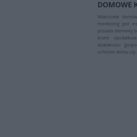
DOMOWE KA
Właściciele domów
monitoring jest in
posiada elementy b
brzmi: opodatko
działalności gosp
ochronie domu czy