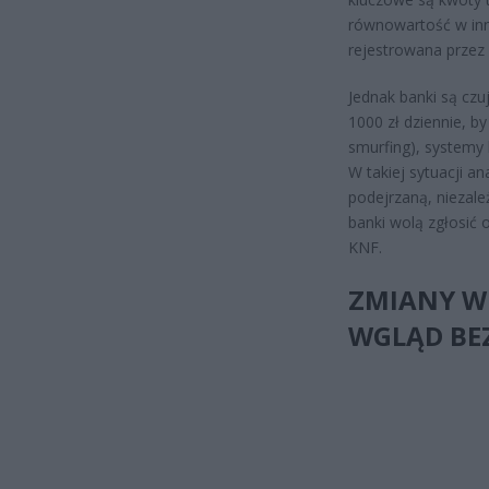
równowartość w inne
rejestrowana przez 
Jednak banki są czu
1000 zł dziennie, b
smurfing), systemy 
W takiej sytuacji a
podejrzaną, niezal
banki wolą zgłosić 
KNF.
ZMIANY W
WGLĄD BE