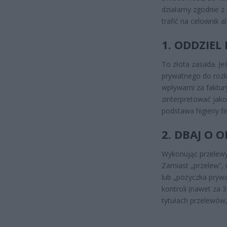
działamy zgodnie z
trafić na celownik 
1. ODDZIE
To złota zasada. Je
prywatnego do rozl
wpływami za faktur
zinterpretować jak
podstawa higieny f
2. DBAJ O 
Wykonując przelewy 
Zamiast „przelew”, 
lub „pożyczka prywat
kontroli (nawet za 3
tytułach przelewów