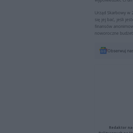
Urząd Skarbowy w 2
się jej bać, jeśli j
finansów anonimowo
noworoczne budżet
Obserwuj na
Redaktor na