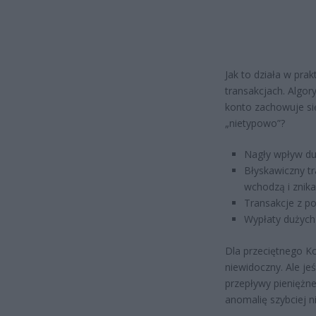
Jak to działa w pra
transakcjach. Algor
konto zachowuje się
„nietypowo”?
Nagły wpływ duż
Błyskawiczny tr
wchodzą i znikaj
Transakcje z p
Wypłaty dużych
Dla przeciętnego Ko
niewidoczny. Ale je
przepływy pieniężne
anomalię szybciej ni