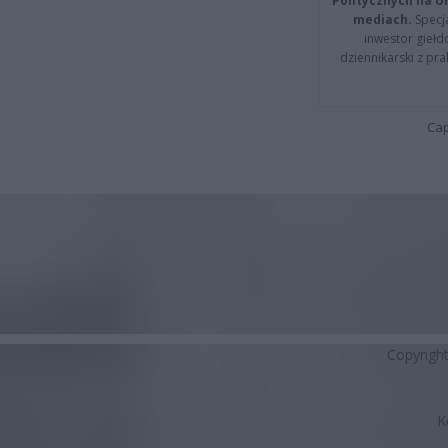
Politycznych na 
mediach.
Specja
inwestor giełd
dziennikarski z pr
Cap
Copyrigh
K