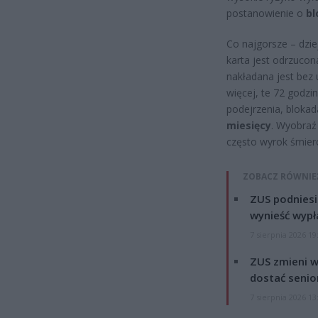
postanowienie o
bl
Co najgorsze – dziej
karta jest odrzucon
nakładana jest bez 
więcej, te 72 godzi
podejrzenia, bloka
miesięcy
. Wyobraź
często wyrok śmierc
ZOBACZ RÓWNIE
ZUS podniesie
wynieść wypł
7 sierpnia 2026 19
ZUS zmieni w
dostać senio
7 sierpnia 2026 13