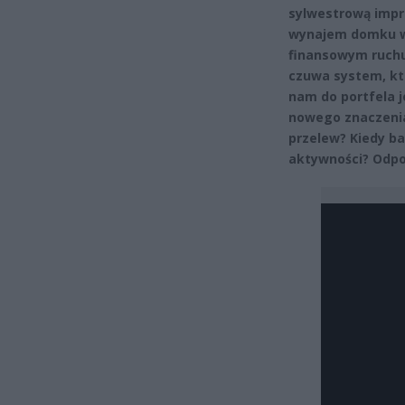
sylwestrową impr
wynajem domku w 
finansowym ruchu
czuwa system, któ
nam do portfela je
nowego znaczenia
przelew? Kiedy b
aktywności? Odpow