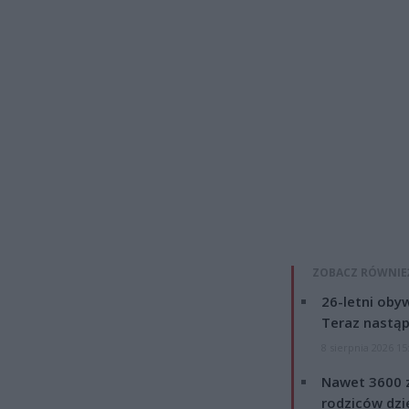
ZOBACZ RÓWNIE
26-letni obyw
Teraz nastąp
8 sierpnia 2026 15
Nawet 3600 z
rodziców dzie