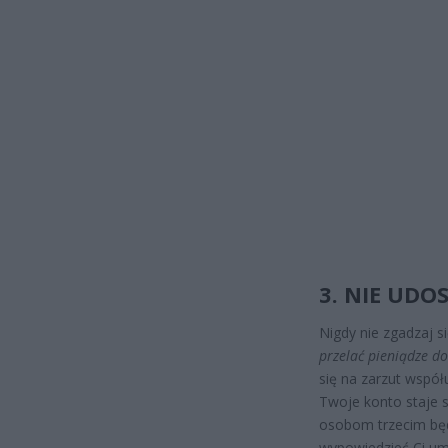
3. NIE UD
Nigdy nie zgadzaj s
przelać pieniądze do
się na zarzut współ
Twoje konto staje 
osobom trzecim będ
wypowiedzieć Ci u