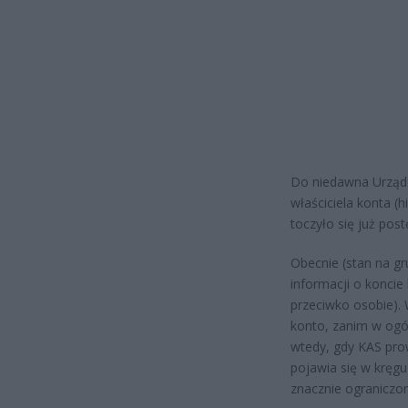
Do niedawna Urząd 
właściciela konta (
toczyło się już pos
Obecnie (stan na gr
informacji o konci
przeciwko osobie). 
konto, zanim w ogól
wtedy, gdy KAS pro
pojawia się w kręg
znacznie ograniczo