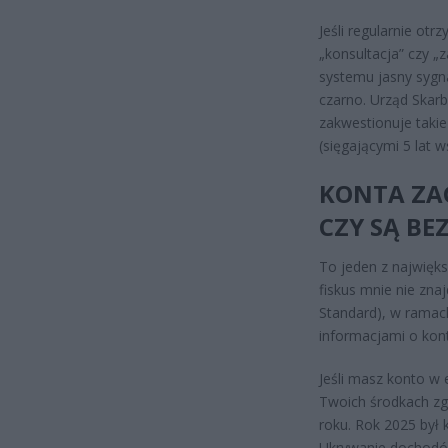
Jeśli regularnie ot
„konsultacja” czy „z
systemu jasny sygn
czarno. Urząd Skar
zakwestionuje takie
(sięgającymi 5 lat ws
KONTA ZAG
CZY SĄ BE
To jeden z najwięks
fiskus mnie nie zna
Standard), w ramac
informacjami o ko
Jeśli masz konto w 
Twoich środkach zg
roku. Rok 2025 był 
Ukrywanie dochodów