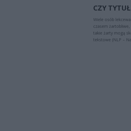
CZY TYTU
Wiele osób lekceważ
czasem żartobliwe, 
takie żarty mogą s
tekstowe (NLP – Na