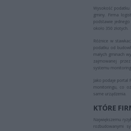
Wysokość podatku be
gminy. Firma log
podstawie jednego
około 350 złotych.
Różnice w stawkac
podatku od budowl
małych gminach wyn
zajmowanej przez
systemu monitoring
Jako podaje portal 
monitoringu, co o
same urządzenia.
KTÓRE FIR
Największemu ryzyk
rozbudowanymi sy