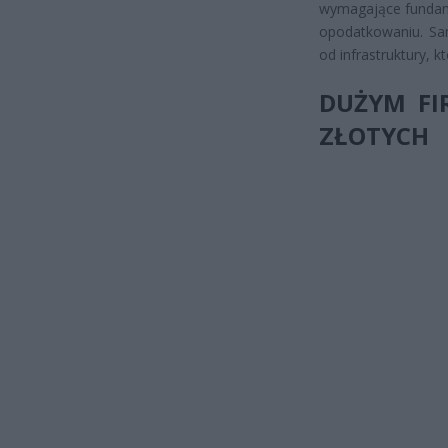
wymagające fundam
opodatkowaniu. Sam
od infrastruktury, k
DUŻYM FI
ZŁOTYCH