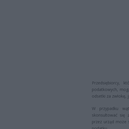
Przedsiębiorcy, k
podatkowych, mogą 
odsetki za zwłokę, j
W przypadku wątp
skonsultować się 
przez urząd może 
podatku.