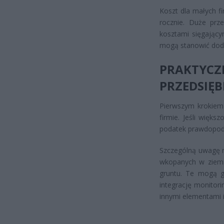
Koszt dla małych fi
rocznie. Duże prz
kosztami sięgający
mogą stanowić doda
PRAKT
PRZEDSIĘ
Pierwszym krokiem
firmie. Jeśli więk
podatek prawdopodo
Szczególną uwagę 
wkopanych w ziemi
gruntu. Te mogą g
integrację monitor
innymi elementami 