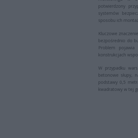
potwierdzony prz
systemów bezpiec
sposobu ich montaż
Kluczowe znaczeni
bezpośrednio do b
Problem pojawia
konstrukcjach wspo
W przypadku warsz
betonowe słupy, n
podstawy 0,5 metr
kwadratowy w tej gm