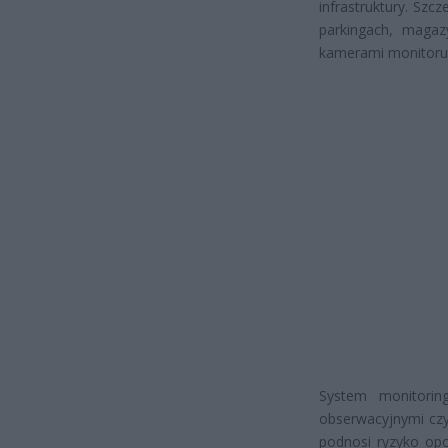
infrastruktury. Sz
parkingach, maga
kamerami monitoru
System monitorin
obserwacyjnymi cz
podnosi ryzyko opo