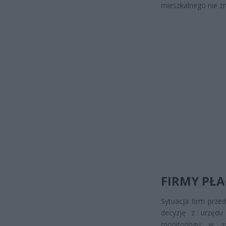
mieszkalnego nie zm
FIRMY PŁA
Sytuacja firm prze
decyzję z urzędu
monitoringu w s