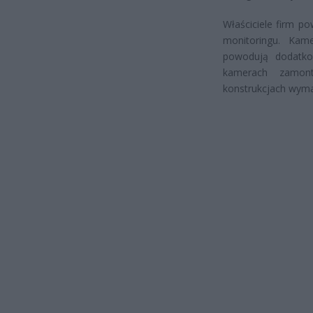
Właściciele firm p
monitoringu. Kam
powodują dodatko
kamerach zamon
konstrukcjach wym