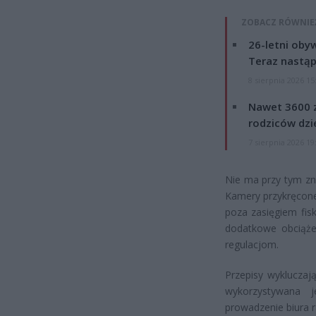
ZOBACZ RÓWNIE
26-letni obyw
Teraz nastąp
8 sierpnia 2026 15
Nawet 3600 z
rodziców dzie
7 sierpnia 2026 19
Nie ma przy tym zn
Kamery przykręcone
poza zasięgiem fis
dodatkowe obciąże
regulacjom.
Przepisy wykluczaj
wykorzystywana 
prowadzenie biura 