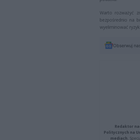
Warto rozważyć zm
bezpośrednio na b
wyeliminować ryzy
Obserwuj na
Redaktor na
Politycznych na 
mediach.
Specja