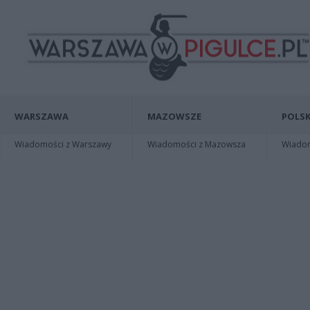
WARSZAWA
MAZOWSZE
POLSK
Wiadomości z Warszawy
Wiadomości z Mazowsza
Wiadomo