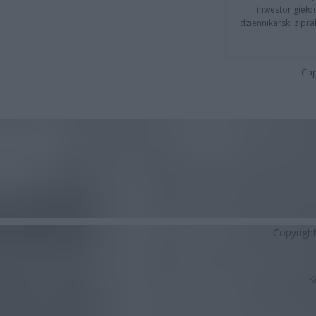
inwestor giełd
dziennikarski z pr
Cap
Copyrigh
K