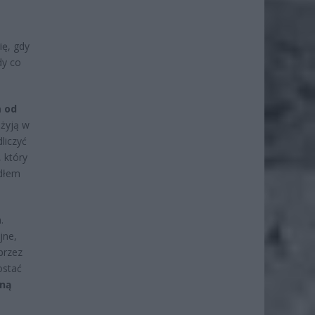
ię, gdy
dy co
m od
 żyją w
liczyć
, który
ódłem
.
jne,
przez
ostać
łną