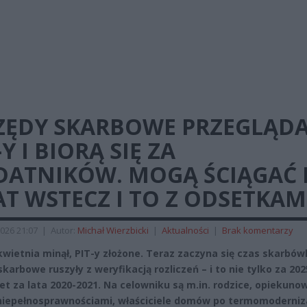
ZĘDY SKARBOWE PRZEGLĄDA
-Y I BIORĄ SIĘ ZA
DATNIKÓW. MOGĄ ŚCIĄGAĆ
AT WSTECZ I TO Z ODSETKAM
026 21:07
|
Autor:
Michał Wierzbicki
|
Aktualności
|
Brak komentarzy
kwietnia minął, PIT-y złożone. Teraz zaczyna się czas skarbówk
karbowe ruszyły z weryfikacją rozliczeń – i to nie tylko za 202
et za lata 2020-2021. Na celowniku są m.in. rodzice, opiekuno
niepełnosprawnościami, właściciele domów po termomoderniza