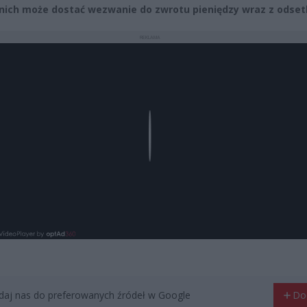
 nich może dostać wezwanie do zwrotu pieniędzy wraz z odset
REKLAMA
Play
aj nas do preferowanych źródeł w Google
Do