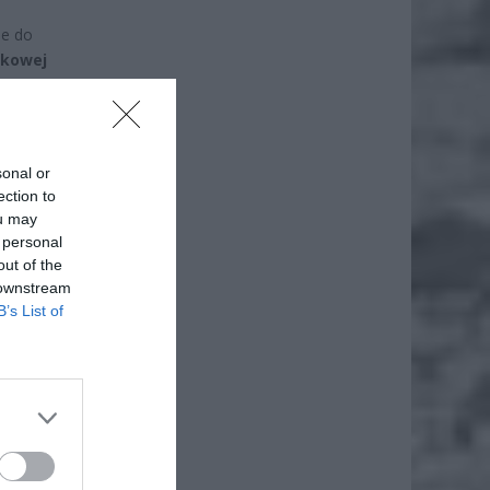
ne do
tkowej
em 5
lować
sonal or
ection to
ou may
 personal
out of the
 downstream
B’s List of