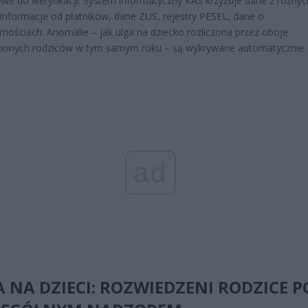
we do weryfikacji. System informatyczny KAS krzyżuje dane z różnyc
 informacje od płatników, dane ZUS, rejestry PESEL, dane o
mościach. Anomalie – jak ulga na dziecko rozliczona przez oboje
zionych rodziców w tym samym roku – są wykrywane automatycznie.
ad
 NA DZIECI: ROZWIEDZENI RODZICE P