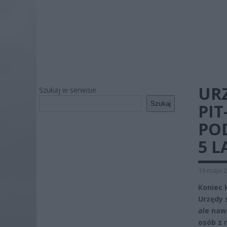
UR
Szukaj w serwisie
Szukaj
PIT
PO
5 L
19 maja 2
Koniec 
Urzędy s
ale naw
osób z 