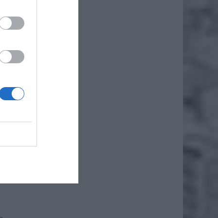
że
iero
a – są
 pismo,
ężar
nica w