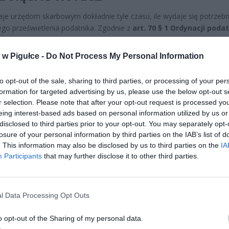
je urzędom skarbowym dokładnie tyle czasu, ile wydaje się potrzeb
go prześwietlenia podatnika. Zgodnie z
art. 70 § 1 Ordynacji poda
023 poz. 2383 t.j.)
zobowiązanie podatkowe przedawnia się z upływ
ząc od końca roku kalendarzowego, w którym upłynął termin płatności
w Pigułce -
Do Not Process My Personal Information
 W praktyce oznacza to, że w 2026 roku urząd może legalnie kontro
nia aż do roku podatkowego 2020 włącznie.
to opt-out of the sale, sharing to third parties, or processing of your per
formation for targeted advertising by us, please use the below opt-out s
r selection. Please note that after your opt-out request is processed y
eing interest-based ads based on personal information utilized by us or
disclosed to third parties prior to your opt-out. You may separately opt-
losure of your personal information by third parties on the IAB’s list of
. This information may also be disclosed by us to third parties on the
IA
Participants
that may further disclose it to other third parties.
ad
l Data Processing Opt Outs
o opt-out of the Sharing of my personal data.