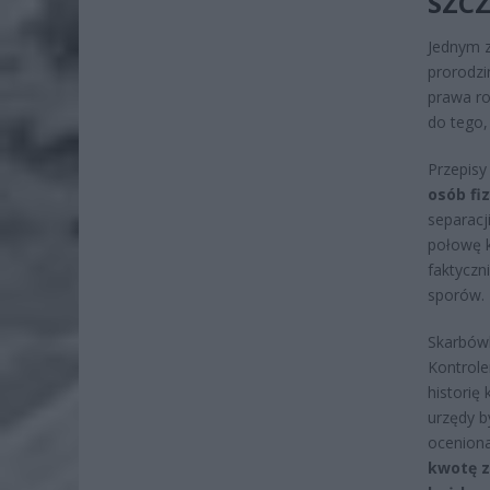
SZC
Jednym z
prorodzi
prawa ro
do tego, 
Przepisy
osób fiz
separacj
połowę k
faktyczn
sporów.
Skarbówk
Kontrole
historię
urzędy b
oceniona
kwotę z