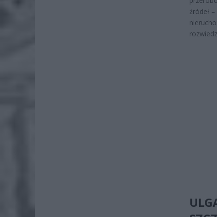
przerobo
źródeł –
nierucho
rozwied
ULGA