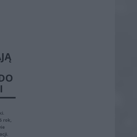
JĄ
 DO
I
i.
5 rok,
wie
cji.