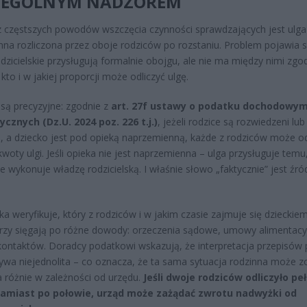
ZEGÓLNYM NADZOREM
 częstszych powodów wszczęcia czynności sprawdzających jest ulga
nna rozliczona przez oboje rodziców po rozstaniu. Problem pojawia s
dzicielskie przysługują formalnie obojgu, ale nie ma między nimi zgo
kto i w jakiej proporcji może odliczyć ulgę.
 są precyzyjne: zgodnie z
art. 27f ustawy o podatku dochodowy
ycznych (Dz.U. 2024 poz. 226 t.j.)
, jeżeli rodzice są rozwiedzeni lub
i, a dziecko jest pod opieką naprzemienną, każde z rodziców może od
woty ulgi. Jeśli opieka nie jest naprzemienna – ulga przysługuje temu
ie wykonuje władzę rodzicielską. I właśnie słowo „faktycznie” jest źr
a weryfikuje, który z rodziców i w jakim czasie zajmuje się dzieckiem
rzy sięgają po różne dowody: orzeczenia sądowe, umowy alimentacy
 kontaktów. Doradcy podatkowi wskazują, że interpretacja przepisów 
ywa niejednolita – co oznacza, że ta sama sytuacja rodzinna może z
 różnie w zależności od urzędu.
Jeśli dwoje rodziców odliczyło pe
amiast po połowie, urząd może zażądać zwrotu nadwyżki od