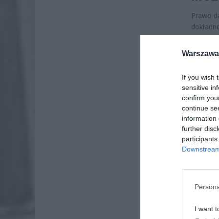
Prawo da
dokładne
(Dz.U. 2
lat, lic
Warszawa 
podatku.
rozlicze
If you wish 
sensitive in
confirm you
continue se
information 
further disc
participants
Downstream 
Persona
I want t