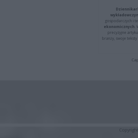
Dziennikar
wykładowczyn
gospodarczych i t
ekonomicznych
.
precyzyjne artyku
branży, swoje tekst
Cap
Copyrigh