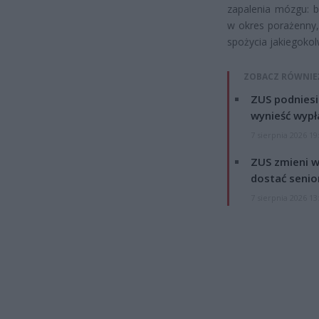
zapalenia mózgu: 
w okres porażenny,
spożycia jakiegokol
ZOBACZ RÓWNIE
ZUS podniesie
wynieść wypł
7 sierpnia 2026 19
ZUS zmieni w
dostać senio
7 sierpnia 2026 13