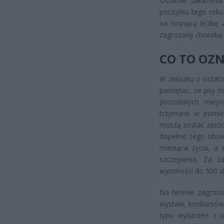
Ostatnie zakażenia
początku tego roku
na rosnącą liczbę
zagrożony chorobą z
CO TO OZ
W związku z ostatn
pamiętać, że psy m
pozostałych miej
trzymane w pomies
muszą zostać zaszc
dopełnić tego obow
miesiąca życia, a 
szczepienia. Za z
wysokości do 500 zł
Na terenie zagrożo
wystaw, konkursów 
typu wydarzeń z u