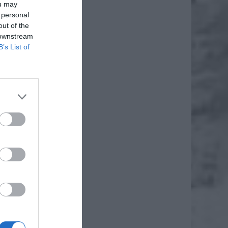
ou may
 personal
out of the
 downstream
B’s List of