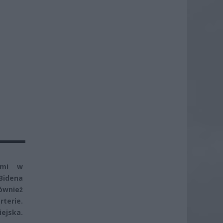
iami w
Bidena
ównież
rterie.
iejska.