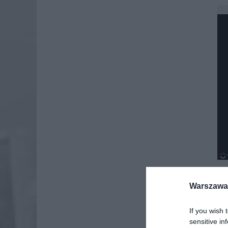
Warszawa 
Dod
If you wish 
sensitive in