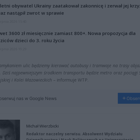
letni obywatel Ukrainy zaatakował zakonnicę i zerwał jej krzy
az nastąpił zwrot w sprawie
erpnia 2026 15:40
et 3600 zł miesięcznie zamiast 800+. Nowa propozycja dla
ziców dzieci do 3. roku życia
erpnia 2026 19:29
amykaniem ulic będziemy kierować autobusy i tramwaje na trasy obja
. Dziś najpewniejszym środkiem transportu będzie metro oraz pociągi 
jskiej i Kolei Mazowieckich
– informuje WTP.
bserwuj nas w Google News
Obser
Michał Wierzbicki
Redaktor naczelny serwisu. Absolwent Wydziału
Dziennikarstwa i Nauk Politycznych na Uniwersytecie