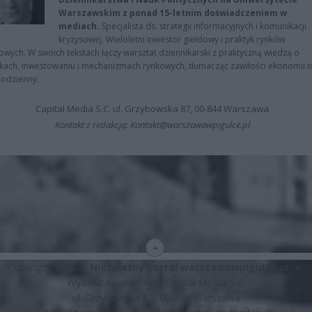
Warszawskim z ponad 15-letnim doświadczeniem w
mediach.
Specjalista ds. strategii informacyjnych i komunikacji
kryzysowej. Wieloletni inwestor giełdowy i praktyk rynków
owych. W swoich tekstach łączy warsztat dziennikarski z praktyczną wiedzą o
kach, inwestowaniu i mechanizmach rynkowych, tłumacząc zawiłości ekonomii 
codzienny.
Capital Media S.C. ul. Grzybowska 87, 00-844 Warszawa
Kontakt z redakcją: Kontakt@warszawawpigulce.pl
Copyright © 2026
Niezależny portal warszawawpigulce.pl
∗
Wydawca i właściciel: Capital Media S.C.
ul. Grzybowska 87, 00-844 Warszawa