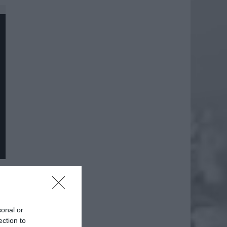
daj
sonal or
ection to