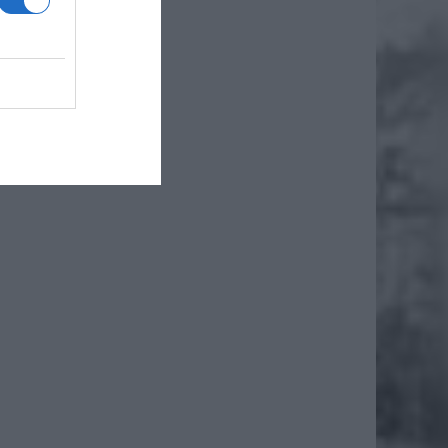
ę dużych
limskie,