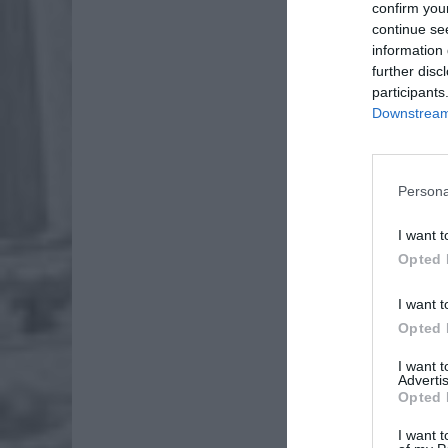
confirm you
continue se
information 
further disc
participants
Downstream 
Persona
I want t
Opted 
I want t
Opted 
I want 
Advertis
Opted 
I want t