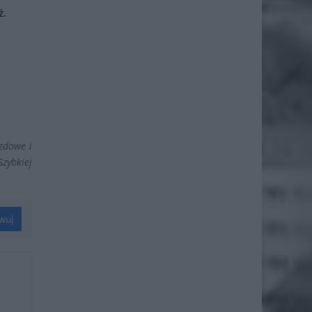
ż.
zdowe i
Szybkiej
wuj