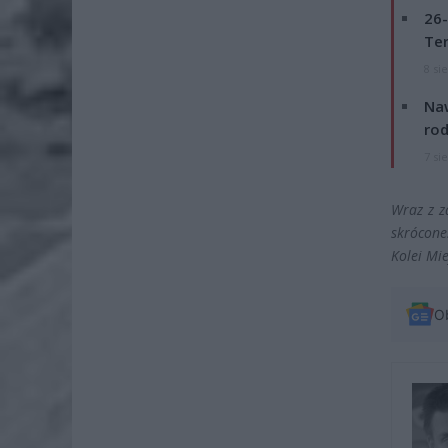
26-
Ter
8 si
Naw
rod
7 si
Wraz z z
skrócone
Kolei Mie
O