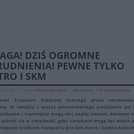
AGA! DZIŚ OGROMNE
RUDNIENIA! PEWNE TYLKO
TRO I SKM
2022 09:13
|
Autor:
Michał Wierzbicki
|
Aktualności
|
Brak komentarzy
wski Transport Publiczny ostrzega przed utrudnien
wie. W związku z wizytą amerykańskiego prezydenta Joe 
utobusów i tramwajów mogą ulec nagłej zmianie. Kierowcy r
 uzbroić się w cierpliwość, gdyż zamykane mogą być ważne a
iejszym środkiem transportu jest dziś metro i Szybka Kolej M