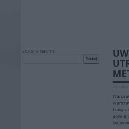
UW
Szukaj w serwisie
Szukaj
UT
ME
26 marca 
Warsza
Warsza
trasy a
powinni
Najpewn