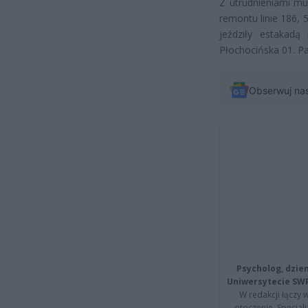
Z utrudnieniami mu
remontu linie 186, 
jeździły estakadą
Płochocińska 01. P
Obserwuj na
Psycholog, dzie
Uniwersytecie SW
W redakcji łączy 
otoczenie. Specja