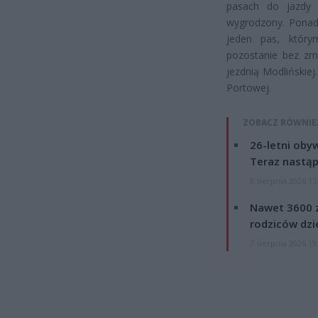
pasach do jazdy 
wygrodzony. Ponad
jeden pas, który
pozostanie bez zmi
jezdnią Modlińskiej
Portowej.
ZOBACZ RÓWNIE
26-letni obyw
Teraz nastąp
8 sierpnia 2026 15
Nawet 3600 z
rodziców dzie
7 sierpnia 2026 19