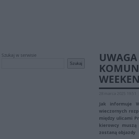
UWAGA 
Szukaj w serwisie
Szukaj
KOMUNIK
WEEKEN
28 marca 2025 19:51
Jak informuje 
wieczornych rozp
między ulicami P
kierowcy muszą 
zostaną objazdy