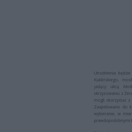
Utrudnienia będzi
Kuklińskiego, mo
jadący ulicą Mod
skrzyżowaniu z Żer
mogli skorzystać z
Zaapelowano do k
wybieranie, w miar
prawdopodobnymi k