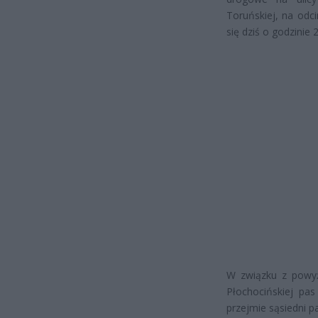
Toruńskiej, na odc
się dziś o godzinie 
W związku z powyż
Płochocińskiej pa
przejmie sąsiedni p