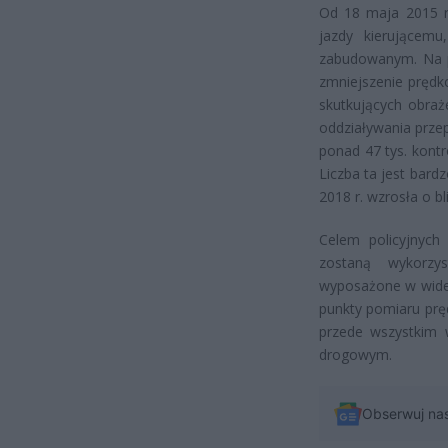
Od 18 maja 2015 r
jazdy kierującem
zabudowanym. Na po
zmniejszenie prędk
skutkujących obraż
oddziaływania prze
ponad 47 tys. kont
Liczba ta jest bar
2018 r. wzrosła o b
Celem policyjnych 
zostaną wykorzy
wyposażone w wideo
punkty pomiaru prę
przede wszystkim 
drogowym.
Obserwuj na