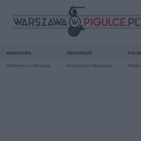
WARSZAWA
MAZOWSZE
POLSK
Wiadomości z Warszawy
Wiadomości z Mazowsza
Wiadomo