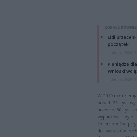
ZOBACZ RÓWNIE
Lidl przeceni
początek
4 sierpnia 2026 16
Pieniądze dla
Wnioski wcią
4 sierpnia 2026 12
W 2019 roku kieru
ponad 25 tys. wy
przeszło 30 tys. 
wypadków było n
śmiercionośną przy
do warunków ruch