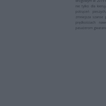
drogowym w 2019 r.
nie tylko dla kier
potrąceń pieszych
zmniejsza szanse p
prędkościach naw
pasażerom gwarancj