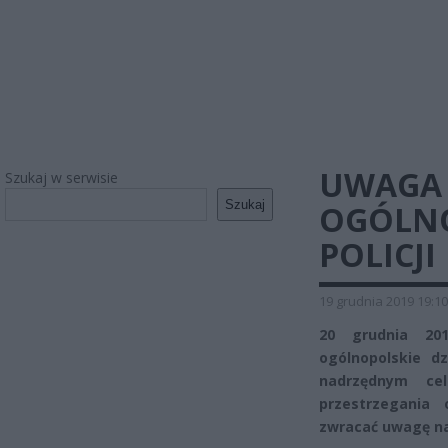
UWAGA 
Szukaj w serwisie
Szukaj
OGÓLNO
POLICJI
19 grudnia 2019 19:10
20 grudnia 201
ogólnopolskie dz
nadrzędnym ce
przestrzegania 
zwracać uwagę n