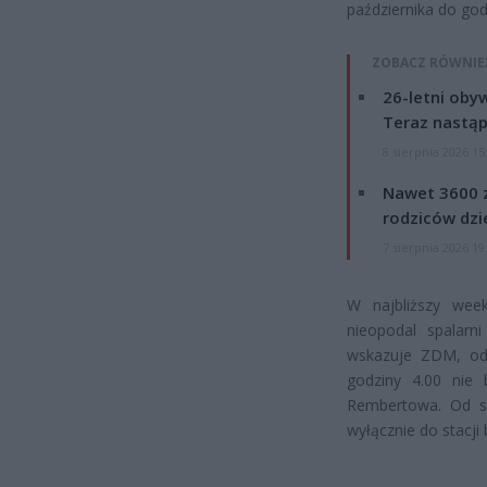
października do god
ZOBACZ RÓWNIE
26-letni obyw
Teraz nastąp
8 sierpnia 2026 15
Nawet 3600 z
rodziców dzie
7 sierpnia 2026 19
W najbliższy week
nieopodal spalarn
wskazuje ZDM, od 
godziny 4.00 nie
Rembertowa. Od st
wyłącznie do stacji