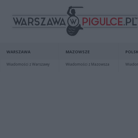
WARSZAWA
MAZOWSZE
POLSK
Wiadomości z Warszawy
Wiadomości z Mazowsza
Wiadomo