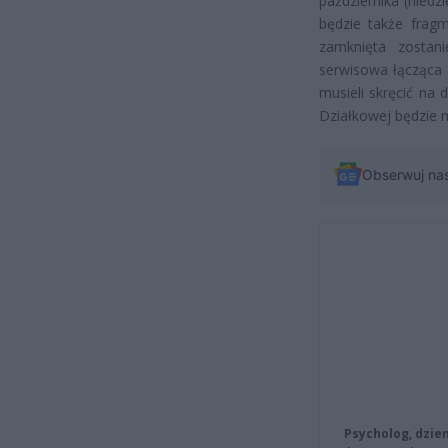
października (niedz
będzie także fragm
zamknięta zostan
serwisowa łącząca 
musieli skręcić na 
Działkowej będzie 
Obserwuj na
Psycholog, dzie