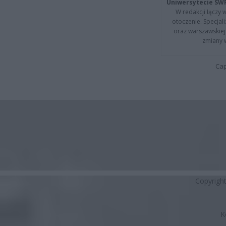
Uniwersytecie SW
W redakcji łączy 
otoczenie. Specja
oraz warszawskiej 
zmiany 
Cap
Copyrigh
K