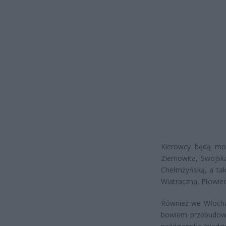
Kierowcy będą mogl
Ziemowita, Swojską
Chełmżyńską, a ta
Wiatraczna, Płowie
Również we Włochac
bowiem przebudowa