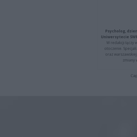
Psycholog, dzie
Uniwersytecie SW
W redakcji łączy 
otoczenie. Specja
oraz warszawskiej 
zmiany 
Cap