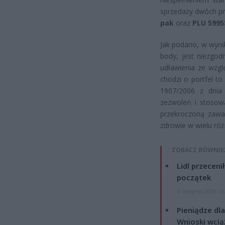
sprzedaży dwóch p
pak
oraz
PLU 5995
Jak podano, w wyn
body, jest niezgod
udławienia ze wzgl
chodzi o portfel t
1907/2006 z dnia 
zezwoleń i stosow
przekroczoną zawa
zdrowie w wielu ró
ZOBACZ RÓWNIE
Lidl przeceni
początek
4 sierpnia 2026 16
Pieniądze dla
Wnioski wcią