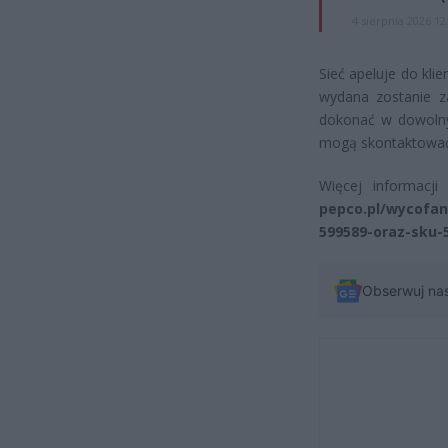
4 sierpnia 2026 12
Sieć apeluje do kl
wydana zostanie z
dokonać w dowolnym
mogą skontaktować 
Więcej informacji
pepco.pl/wycofa
599589-oraz-sku-
Obserwuj na