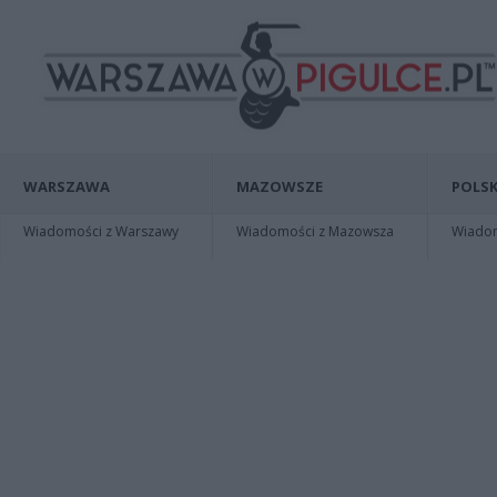
WARSZAWA
MAZOWSZE
POLSK
Wiadomości z Warszawy
Wiadomości z Mazowsza
Wiadomo