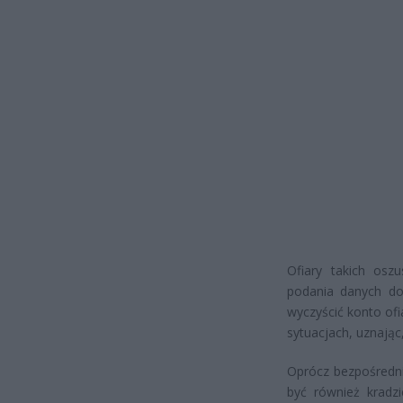
Ofiary takich osz
podania danych do
wyczyścić konto of
sytuacjach, uznając
Oprócz bezpośredni
być również kradz