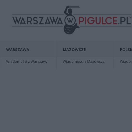
WARSZAWA
MAZOWSZE
POLSK
Wiadomości z Warszawy
Wiadomości z Mazowsza
Wiadomo