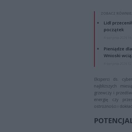
ZOBACZ RÓWNIE
Lidl przeceni
początek
4 sierpnia 2026 16
Pieniądze dla
Wnioski wcią
4 sierpnia 2026 12
Eksperci ds. cyb
najbliższych mie
grzewczy i przedśw
energię czy przes
ostrożności i dokła
POTENCJAL