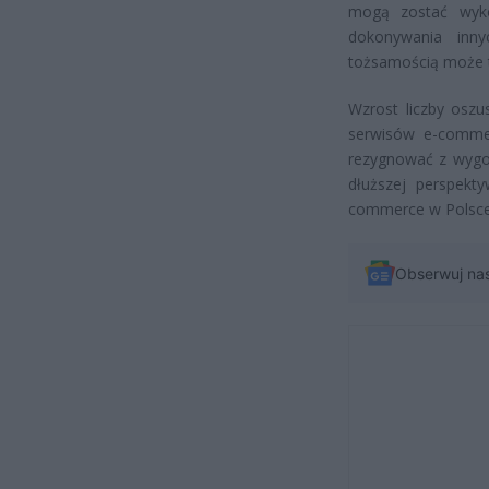
mogą zostać wyko
dokonywania inny
tożsamością może t
Wzrost liczby osz
serwisów e-commer
rezygnować z wygod
dłuższej perspekt
commerce w Polsce
Obserwuj na