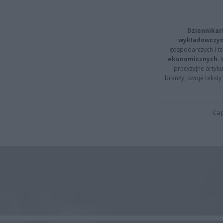
Dziennikar
wykładowczyn
gospodarczych i t
ekonomicznych
.
precyzyjne artyku
branży, swoje tekst
Cap