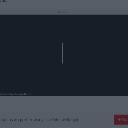
wać.
REKLAMA
Play
aj nas do preferowanych źródeł w Google
Do