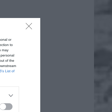
sonal or
ection to
ou may
 personal
out of the
 downstream
B’s List of