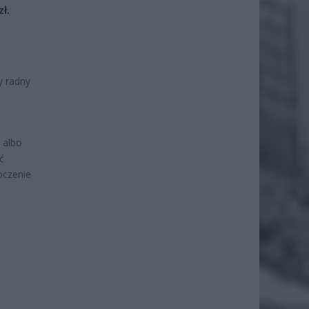
ł.
y radny
 albo
ć
oczenie