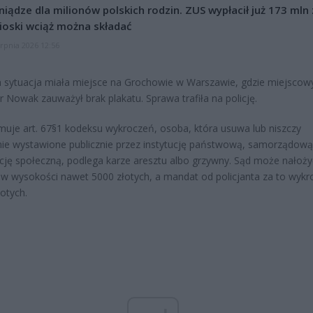
niądze dla milionów polskich rodzin. ZUS wypłacił już 173 mln z
oski wciąż można składać
erpnia 2026 12:56
sytuacja miała miejsce na Grochowie w Warszawie, gdzie miejscow
r Nowak zauważył brak plakatu. Sprawa trafiła na policję.
rmuje art. 67§1 kodeksu wykroczeń, osoba, która usuwa lub niszczy
ie wystawione publicznie przez instytucję państwową, samorządową
cję społeczną, podlega karze aresztu albo grzywny. Sąd może nałoży
w wysokości nawet 5000 złotych, a mandat od policjanta za to wykr
łotych.