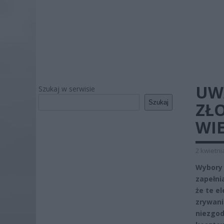
UWA
Szukaj w serwisie
Szukaj
ZŁO
WI
2 kwietni
Wybory 
zapełni
że te e
zrywani
niezgod