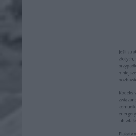
Jeśli st
złotych,
przypadk
mniejsze
pozbawie
Kodeks w
związane
komunika
energety
lub właśc
Plakaty 