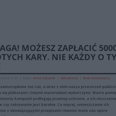
GA! MOŻESZ ZAPŁACIĆ 500
TYCH KARY. NIE KAŻDY O T
E
a 2024 17:24
|
Autor:
Anna Szkutnik
|
Aktualności
|
Brak komentarzy
samorządowe tuż-tuż, a wraz z nimi nasza przestrzeń public
a się plakatami i innymi materiałami wyborczymi. Warto pamię
lementy kampanii podlegają prawnej ochronie, a ich niszczenie
e czy zakrywanie jest karalne. Co więcej, umieszczanie ich
nie z obowiązującymi przepisami również może nas sporo