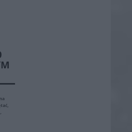
0
YM
zna
tać,
,