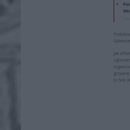
Pie
Wni
4 si
Podobna 
Sylweste
Jak info
ogłoszen
organiza
grzywnę 
to 500 z