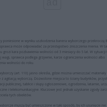
ad
raty poniesione w wyniku uszkodzenia banera wyborczego przekroczą 
 sprawca może odpowiadać za przestępstwo zniszczenia mienia. W t
u grozi kara pozbawienia wolności od 3 miesięcy do 5 lat. W sytuacji 
j wagi, sprawca podlega grzywnie, karze ograniczenia wolności albo
nia wolności do roku.
yborczy (art. 110) jasno określa, gdzie można umieszczać materiały
 z agitacją wyborczą. Dozwolone miejsca to ściany budynków, przys
cji publicznej, tablice i słupy ogłoszeniowe, ogrodzenia, latarnie, ur
czne i telekomunikacyjne. Kluczowe jest jednak uzyskanie zgody zar
iciela tych obiektów.
wyborcze muszą być umieszczone w taki sposób, by ich usunięcie nie