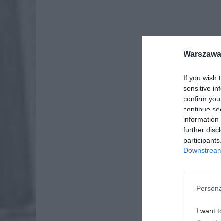
Warszawa 
If you wish 
sensitive in
confirm you
continue se
information 
further disc
participants
Downstream 
Persona
I want t