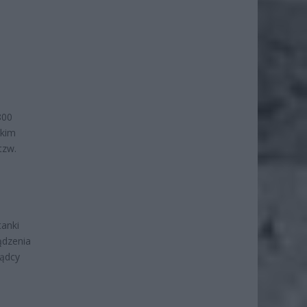
800
akim
tzw.
tanki
ządzenia
ządcy