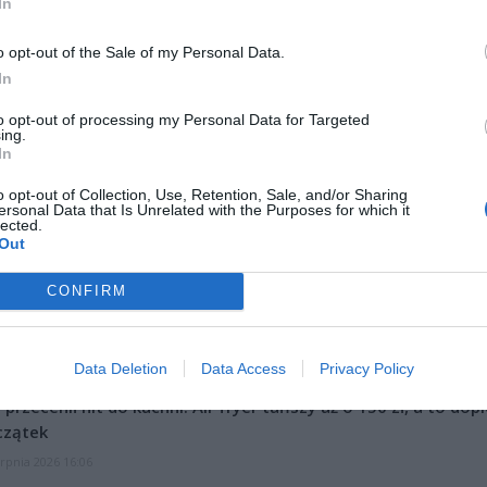
In
o opt-out of the Sale of my Personal Data.
In
to opt-out of processing my Personal Data for Targeted
ing.
In
ad
o opt-out of Collection, Use, Retention, Sale, and/or Sharing
ersonal Data that Is Unrelated with the Purposes for which it
lected.
Out
CONFIRM
Data Deletion
Data Access
Privacy Policy
CZ RÓWNIEŻ:
l przecenił hit do kuchni. Air fryer tańszy aż o 150 zł, a to dop
czątek
erpnia 2026 16:06