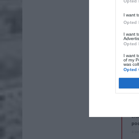
Opted 
I want t
Opted 
I want 
Advertis
Opted 
I want t
of my P
was col
Opted 
ZOBA
Lid
po
4 si