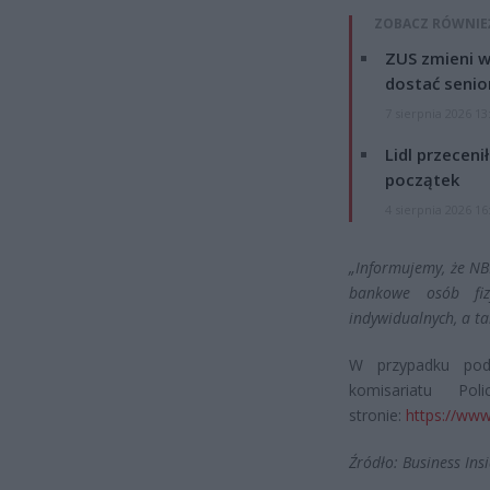
ZOBACZ RÓWNIE
ZUS zmieni w
dostać senio
7 sierpnia 2026 13
Lidl przeceni
początek
4 sierpnia 2026 16
„Informujemy, że NB
bankowe osób fiz
indywidualnych, a t
W przypadku pode
komisariatu Po
stronie:
https://www
Źródło: Business Ins