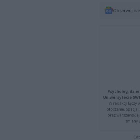
Obserwuj na
Psycholog, dzie
Uniwersytecie SW
W redakcji łączy 
otoczenie. Specja
oraz warszawskiej 
zmiany 
Cap