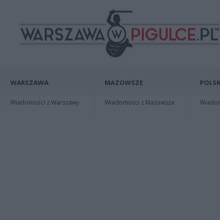
WARSZAWA
MAZOWSZE
POLSK
Wiadomości z Warszawy
Wiadomości z Mazowsza
Wiadomo