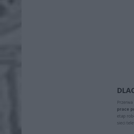
DLAC
Przerwa 
prace p
etap rob
sieci te