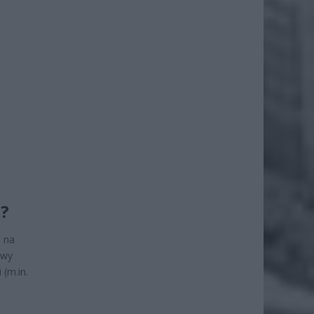
?
u na
owy
 (m.in.