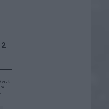
12
wtorek
tro
e