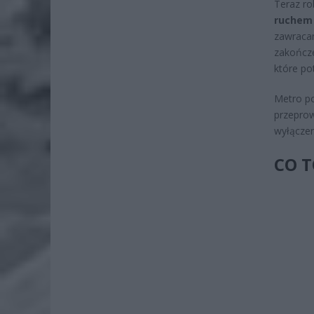
Teraz ro
ruchem 
zawracan
zakończe
które po
Metro po
przeprow
wyłączen
CO 