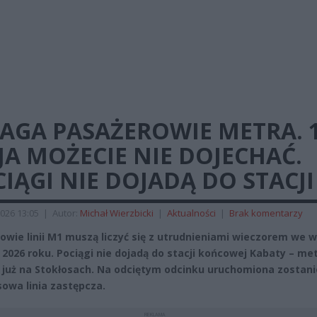
AGA PASAŻEROWIE METRA. 
A MOŻECIE NIE DOJECHAĆ.
IĄGI NIE DOJADĄ DO STACJI
026 13:05
|
Autor:
Michał Wierzbicki
|
Aktualności
|
Brak komentarzy
owie linii M1 muszą liczyć się z utrudnieniami wieczorem we 
 2026 roku. Pociągi nie dojadą do stacji końcowej Kabaty – me
 już na Stokłosach. Na odciętym odcinku uruchomiona zostani
owa linia zastępcza.
REKLAMA