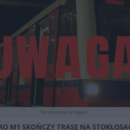
Fot. Warszawa w Pigułce
RO M1 SKOŃCZY TRASĘ NA STOKŁOSA