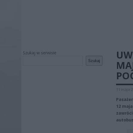
UW
Szukaj w serwisie
Szukaj
MAJ
POC
11 maja 2
Pasażer
12 maja
zawróci
autobus