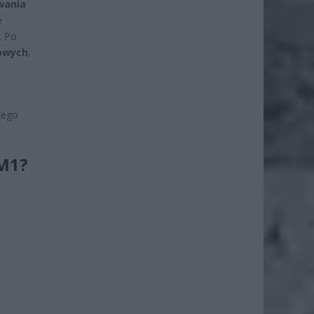
wania
e
. Po
towych
,
zego
M1?