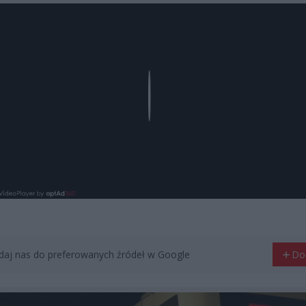
Play
aj nas do preferowanych źródeł w Google
Do