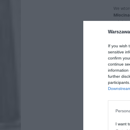
We wtor
Młocina
ostatnie
przypad
Warszawa 
kursowan
If you wish 
sensitive in
confirm you
continue se
information 
further disc
participants
Downstream 
Persona
I want t