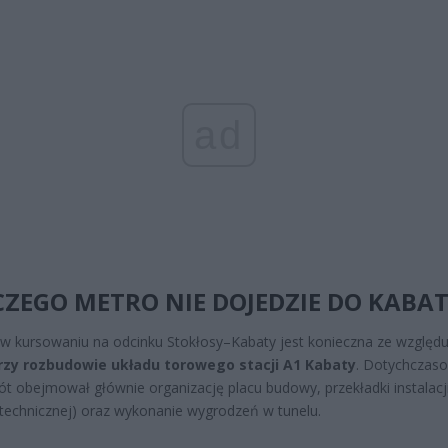
ad
ZEGO METRO NIE DOJEDZIE DO KABAT
w kursowaniu na odcinku Stokłosy–Kabaty jest konieczna ze względ
rzy rozbudowie układu torowego stacji A1 Kabaty
. Dotychczas
ót obejmował głównie organizację placu budowy, przekładki instalacji
letechnicznej) oraz wykonanie wygrodzeń w tunelu.