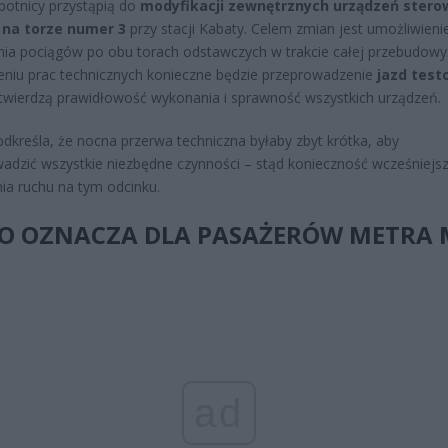
botnicy przystąpią do
modyfikacji zewnętrznych urządzeń stero
na torze numer 3
przy stacji Kabaty. Celem zmian jest umożliwieni
ia pociągów po obu torach odstawczych w trakcie całej przebudowy
niu prac technicznych konieczne będzie przeprowadzenie
jazd tes
twierdzą prawidłowość wykonania i sprawność wszystkich urządzeń.
dkreśla, że nocna przerwa techniczna byłaby zbyt krótka, aby
adzić wszystkie niezbędne czynności – stąd konieczność wcześniejs
ia ruchu na tym odcinku.
TO OZNACZA DLA PASAŻERÓW METRA 
ad