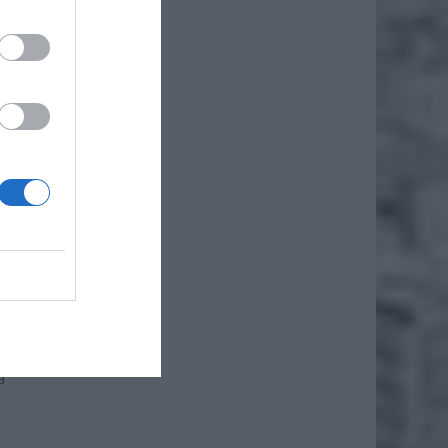
A
obsłuży
.
a