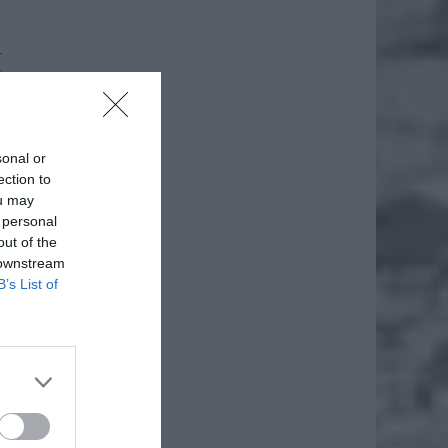
–
t
sonal or
ection to
ou may
 personal
out of the
 downstream
B’s List of