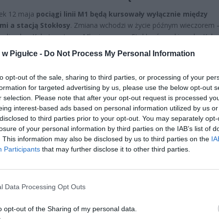
ek 12 maja
pociągi linii M1 będą kursowały wyłącznie między
mi a stacją Stokłosy
. Zmiana wchodzi w życie późnym wieczorem 
 odjazdy z Kabat w stronę Młocin oraz ze Stokłosów w kierunku Kaba
ną
tuż przed godziną 23:00
. Po tej godzinie, aż do zakończenia
w Pigułce -
Do Not Process My Personal Information
ia, metro nie dotrze dalej niż do Stokłosów.
to opt-out of the sale, sharing to third parties, or processing of your per
formation for targeted advertising by us, please use the below opt-out s
r selection. Please note that after your opt-out request is processed y
eing interest-based ads based on personal information utilized by us or
disclosed to third parties prior to your opt-out. You may separately opt-
losure of your personal information by third parties on the IAB’s list of
. This information may also be disclosed by us to third parties on the
IA
ad
Participants
that may further disclose it to other third parties.
l Data Processing Opt Outs
o opt-out of the Sharing of my personal data.