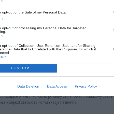
In
CZ RÓWNIEŻ:
o opt-out of the Sale of my Personal Data.
et 3600 zł miesięcznie zamiast 800+. Nowa propozycja dla
In
ziców dzieci do 3. roku życia
to opt-out of processing my Personal Data for Targeted
ing.
erpnia 2026 19:29
In
 podniesie próg 500 plus dla seniorów. Policzyliśmy, ile może
o opt-out of Collection, Use, Retention, Sale, and/or Sharing
ieść wypłata przy emeryturze od 2200 do 2700 zł
ersonal Data that Is Unrelated with the Purposes for which it
lected.
erpnia 2026 19:14
Out
OBUS ZASTĘPCZY ZM1 ZAMIAST METR
CONFIRM
w potrzebujących dotrzeć na stacje między Stokłosami a Kabatami 
owa linia zastępcza ZM1
. Pojazdy będą kursowały
Aleją Komisji
Data Deletion
Data Access
Privacy Policy
i Narodowej
, obsługując odcinek między stacjami Kabaty a Ursynów
odróżujące w kierunku Kabat powinny zaplanować dodatkowy czas n
kę i przejazd zastępczą komunikacją naziemną.