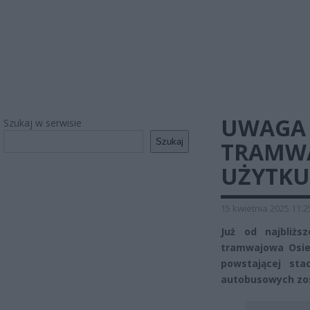
UWAGA 
Szukaj w serwisie
Szukaj
TRAMW
UŻYTKU
15 kwietnia 2025 11:2
Już od najbliżs
tramwajowa Osie
powstającej sta
autobusowych zos