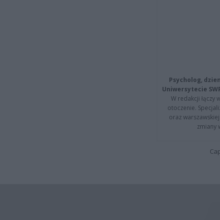
Psycholog, dzie
Uniwersytecie SW
W redakcji łączy 
otoczenie. Specja
oraz warszawskiej 
zmiany 
Cap