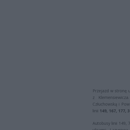
Przejazd w stronę 
z Klemensiewicza
Człuchowską i Pows
linii
149, 167, 177, 3
Autobusy linii 149,
ulicami: Lazurow