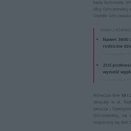
będą kursowały zmi
ulicy Górczewskiej
Osiedle Górczewska
ZOBACZ RÓWNIE
Nawet 3600 z
rodziców dzie
7 sierpnia 2026 19
ZUS podniesie
wynieść wypł
7 sierpnia 2026 19
Wówczas linie
10 i 
skręcały w ul. Ra
Janusza i Dywizjon
Górczewskiej, na 
rozpoczną się dziś 