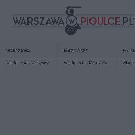
WARSZAWA
MAZOWSZE
POLSK
Wiadomości z Warszawy
Wiadomości z Mazowsza
Wiadomo