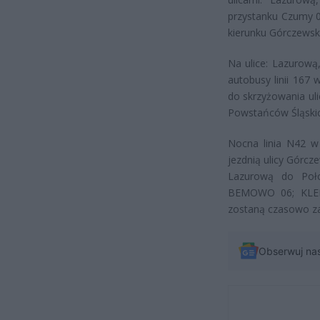
przystanku Czumy 0
kierunku Górczewski
Na ulice: Lazurową
autobusy linii 167 
do skrzyżowania ul
Powstańców Śląskic
Nocna linia N42 w
jezdnią ulicy Górcz
Lazurową do Połcz
BEMOWO 06; KLEM
zostaną czasowo z
Obserwuj na