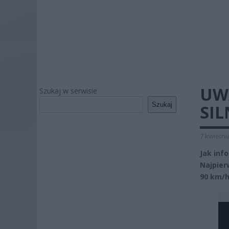
UW
Szukaj w serwisie
Szukaj
SIL
7 kwietni
Jak inf
Najpier
90 km/h