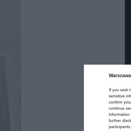
Warszawa 
If you wish 
sensitive in
confirm you
continue se
information 
further disc
participants