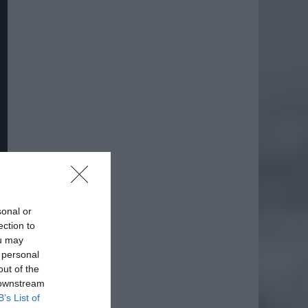
sonal or
ection to
ou may
 personal
out of the
 downstream
B’s List of