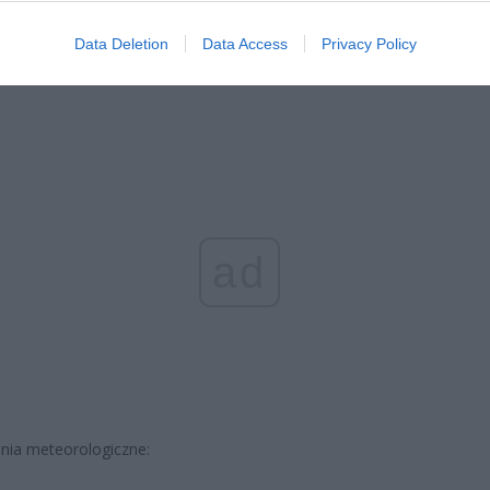
erpnia 2026 19:14
Data Deletion
Data Access
Privacy Policy
formuje:
ad
nia meteorologiczne: