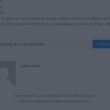
tr
 1
80%
: Prognozuje się wystąpienie silnego wiatru o średniej prędkości od 
/h, w porywach do 90 km/h, z południowego-zachodu i zachodu. Mi
bserwuj nas w Google News
Obser
Łukasz Rytel
Capital Media S.C. ul. Grzybowska 87, 00-844 Warszawa
Kontakt z redakcją: Kontakt@warszawawpigulce.pl