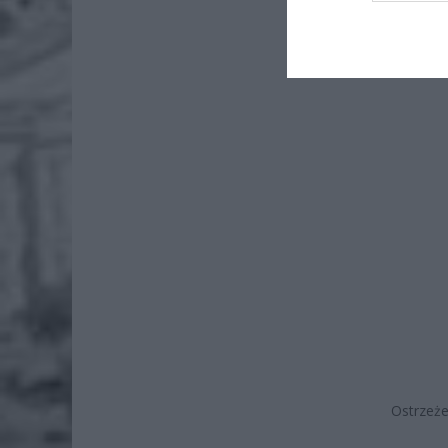
7 si
IMGW in
Ostrzeże