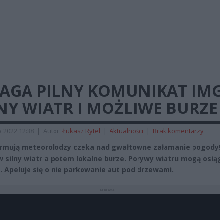
AGA PILNY KOMUNIKAT IM
NY WIATR I MOŻLIWE BURZE
a 2022 12:38
|
Autor:
Łukasz Rytel
|
Aktualności
|
Brak komentarzy
ormują meteorolodzy czeka nad gwałtowne załamanie pogody
w silny wiatr a potem lokalne burze. Porywy wiatru mogą osią
. Apeluje się o nie parkowanie aut pod drzewami.
REKLAMA