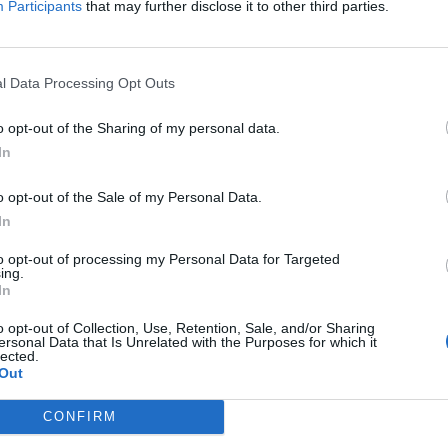
Participants
that may further disclose it to other third parties.
l Data Processing Opt Outs
o opt-out of the Sharing of my personal data.
In
aj nas do preferowanych źródeł w Google
Do
o opt-out of the Sale of my Personal Data.
In
to opt-out of processing my Personal Data for Targeted
ing.
In
CZ RÓWNIEŻ:
et 3600 zł miesięcznie zamiast 800+. Nowa propozycja dla
o opt-out of Collection, Use, Retention, Sale, and/or Sharing
ersonal Data that Is Unrelated with the Purposes for which it
ziców dzieci do 3. roku życia
lected.
Out
erpnia 2026 19:29
 podniesie próg 500 plus dla seniorów. Policzyliśmy, ile może
CONFIRM
ieść wypłata przy emeryturze od 2200 do 2700 zł