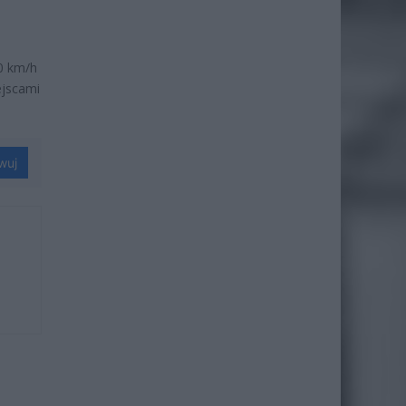
30 km/h
ejscami
wuj