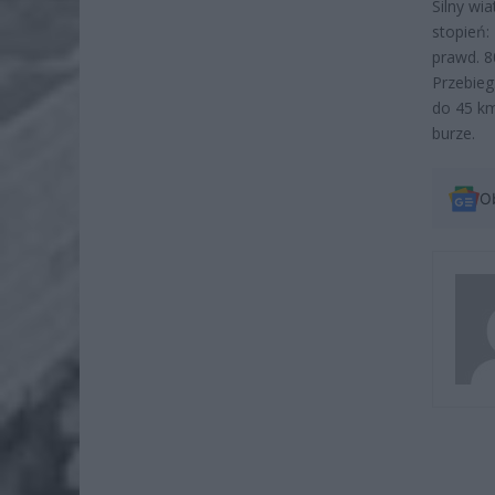
Silny wia
stopień:
prawd. 
Przebieg
do 45 km
burze.
O