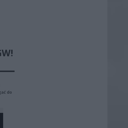
GW!
!
gać do