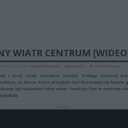
NY WIATR CENTRUM [WIDEO
019 14:39
|
Autor:
Michał Wierzbicki
|
Aktualności
|
Brak komentarzy
jak i grad, miały charakter lokalny. Podając ostatnią pro
aliśmy, że burza, która przejdzie nad Warszawą nie będzie 
ieczny był natomiast silny wiatr. Poniższy film w centrum ob
wyglądało.
REKLAMA