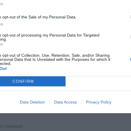
In
o opt-out of the Sale of my Personal Data.
In
to opt-out of processing my Personal Data for Targeted
ing.
In
o opt-out of Collection, Use, Retention, Sale, and/or Sharing
ersonal Data that Is Unrelated with the Purposes for which it
lected.
ad
Out
CONFIRM
Data Deletion
Data Access
Privacy Policy
CZ RÓWNIEŻ: