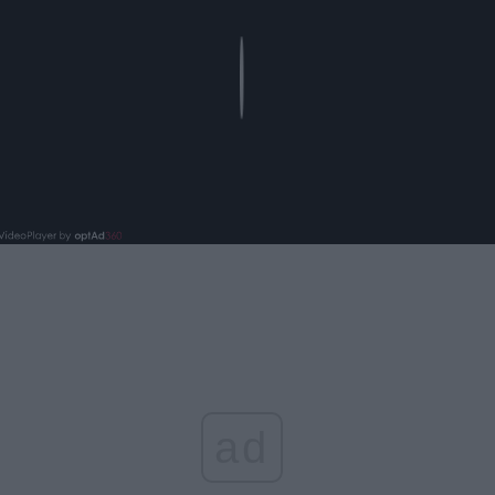
Play
ad