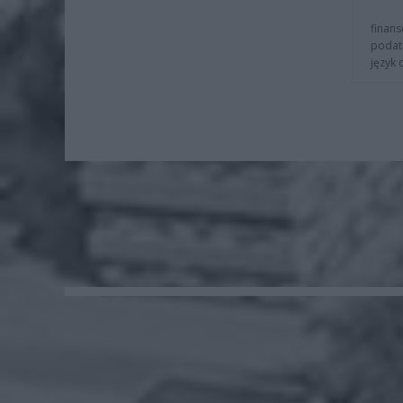
finans
podat
język 