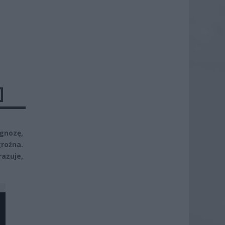
]
gnozę,
groźna.
razuje,