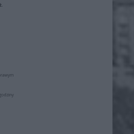
ż.
a prawym
odziny