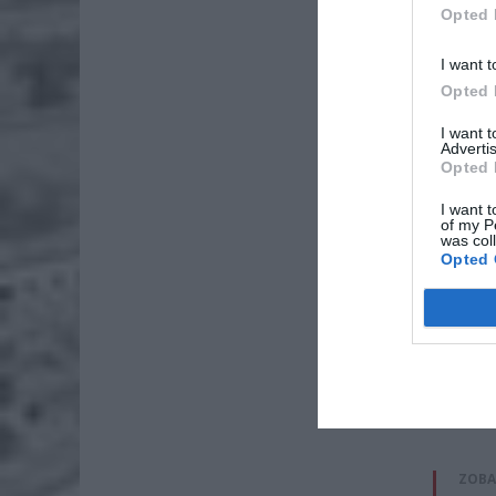
Opted 
I want t
Opted 
I want 
Advertis
Opted 
I want t
of my P
was col
Opted 
ZOBA