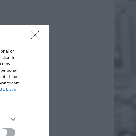
daj
sonal or
ection to
ou may
 personal
out of the
 downstream
B’s List of