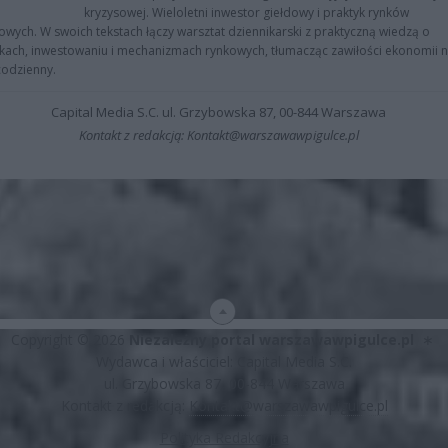
kryzysowej. Wieloletni inwestor giełdowy i praktyk rynków
owych. W swoich tekstach łączy warsztat dziennikarski z praktyczną wiedzą o
kach, inwestowaniu i mechanizmach rynkowych, tłumacząc zawiłości ekonomii 
codzienny.
Capital Media S.C. ul. Grzybowska 87, 00-844 Warszawa
Kontakt z redakcją: Kontakt@warszawawpigulce.pl
Copyright © 2026
Niezależny portal warszawawpigulce.pl
∗
Wydawca i właściciel: Capital Media S.C.
ul. Grzybowska 87, 00-844 Warszawa
Kontakt z redakcją:
Kontakt@warszawawpigulce.pl
Polityka Redakcyjna