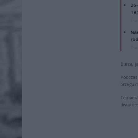
26-
Ter
8 si
Naw
rod
7 si
Burza, ja
Podczas 
brzegu m
Tempera
dwudzie