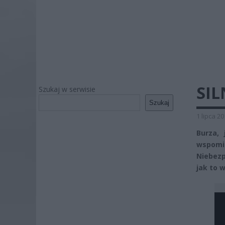
SIL
Szukaj w serwisie
Szukaj
1 lipca 2
Burza, 
wspomin
Niebezp
jak to 