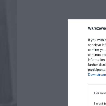
Warszawa 
Dod
If you wish 
sensitive in
confirm you
continue se
information 
further disc
participants
Downstream 
Persona
I want t