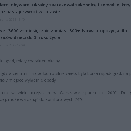
letni obywatel Ukrainy zaatakował zakonnicę i zerwał jej krzy
az nastąpił zwrot w sprawie
erpnia 2026 15:40
et 3600 zł miesięcznie zamiast 800+. Nowa propozycja dla
ziców dzieci do 3. roku życia
erpnia 2026 19:29
k i grad, miały charakter lokalny.
gdy w centrum i na południu silnie wiało, była burza i spadł grad, n
iały miejsce wyłącznie opady.
tura w wielu miejscach w Warszawie spadła do 20°C. Do g
stej, może wzrosnąć do komfortowych 24°C.