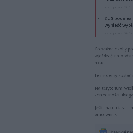
7 sierpnia 2026 19
ZUS podniesie
wynieść wypł
7 sierpnia 2026 19
Co ważne osoby pos
wjeżdżać na podst
roku.
Ile możemy zostać
Na terytorium Wiel
konieczności ubiega
Jeśli natomiast 
pracowniczą.
Obserwuj na