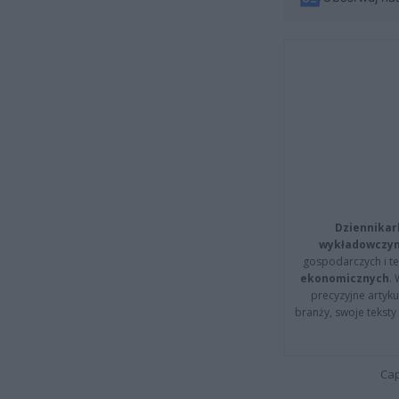
Dziennikar
wykładowczyn
gospodarczych i t
ekonomicznych
.
precyzyjne artyku
branży, swoje tekst
Cap