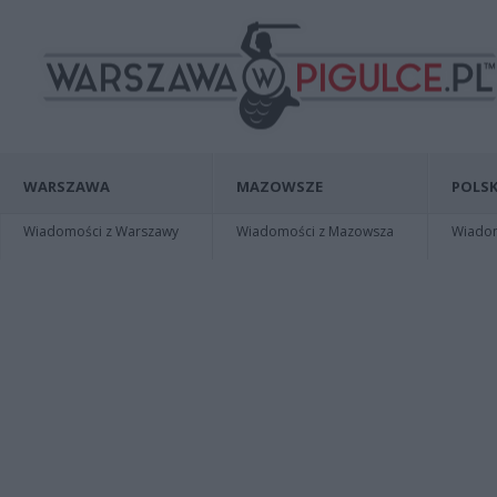
WARSZAWA
MAZOWSZE
POLSK
Wiadomości z Warszawy
Wiadomości z Mazowsza
Wiadomo