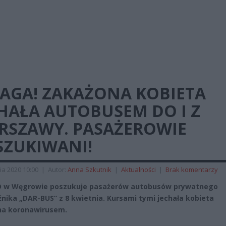
AGA! ZAKAŻONA KOBIETA
HAŁA AUTOBUSEM DO I Z
RSZAWY. PASAŻEROWIE
SZUKIWANI!
ia 2020 10:00
|
Autor:
Anna Szkutnik
|
Aktualności
|
Brak komentarzy
D w Węgrowie poszukuje pasażerów autobusów prywatnego
nika „DAR-BUS” z 8 kwietnia. Kursami tymi jechała kobieta
na koronawirusem.