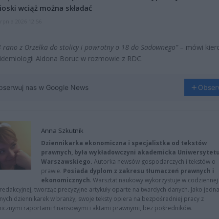
oski wciąż można składać
erpnia 2026 12:56
4 rano z Orzełka do stolicy i powrotny o 18 do Sadownego”
– mówi kier
pidemiologii Aldona Boruc w rozmowie z RDC.
bserwuj nas w Google News
Obser
Anna Szkutnik
Dziennikarka ekonomiczna i specjalistka od tekstów
prawnych, była wykładowczyni akademicka Uniwersytet
Warszawskiego.
Autorka newsów gospodarczych i tekstów o
prawie.
Posiada dyplom z zakresu tłumaczeń prawnych i
ekonomicznych
. Warsztat naukowy wykorzystuje w codziennej
redakcyjnej, tworząc precyzyjne artykuły oparte na twardych danych. Jako jedna
znych dziennikarek w branży, swoje teksty opiera na bezpośredniej pracy z
nicznymi raportami finansowymi i aktami prawnymi, bez pośredników.