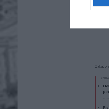
Zakażona
ZOBA
Lid
po
4 si
Pie