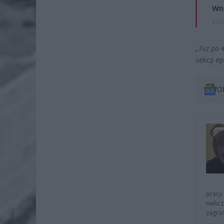
Wni
4 si
„Tuż po 
sekcji e
O
pracy 
nielic
zagra