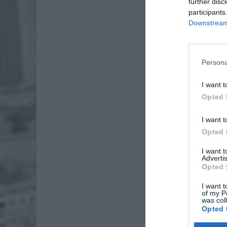
further disc
participants
Downstream 
Persona
I want t
Opted 
I want t
Opted 
I want 
Advertis
Opted 
I want t
of my P
was col
Opted 