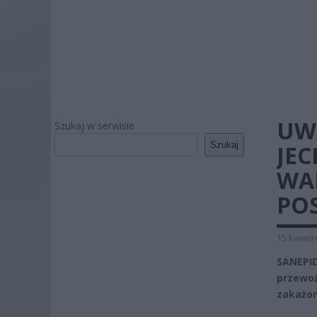
UW
Szukaj w serwisie
Szukaj
JEC
WA
PO
15 kwietn
SANEPI
przewoź
zakażo