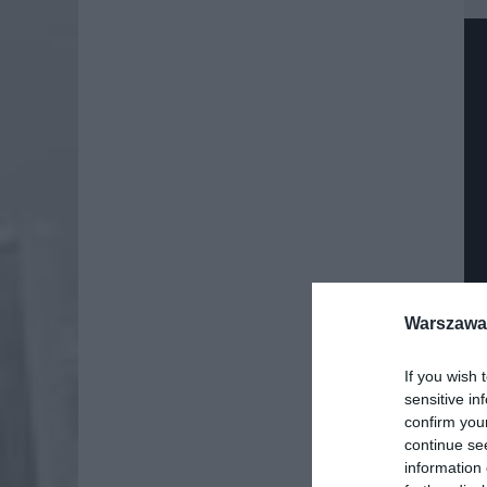
Warszawa 
If you wish 
sensitive in
Dod
confirm you
continue se
information 