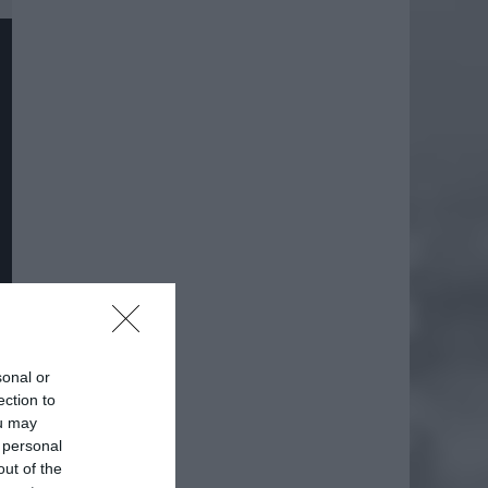
sonal or
ection to
daj
ou may
 personal
out of the