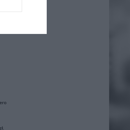
iero
ł.