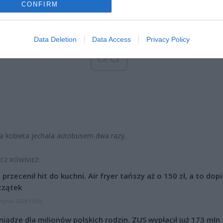
CONFIRM
Data Deletion
Data Access
Privacy Policy
ad
 kobieta jechała autobusem dwa razy.
CZ RÓWNIEŻ:
l przecenił hit do kuchni. Air fryer tańszy aż o 150 zł, a to dop
czątek
erpnia 2026 16:06
niądze dla milionów polskich rodzin. ZUS wypłacił już 173 mln z