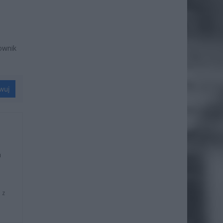
ownik
wuj
u
 z