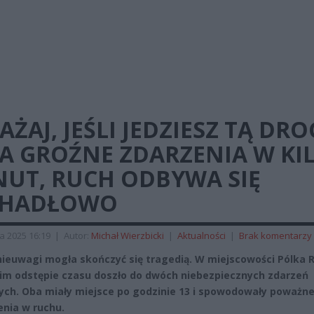
ŻAJ, JEŚLI JEDZIESZ TĄ DRO
A GROŹNE ZDARZENIA W KI
NUT, RUCH ODBYWA SIĘ
HADŁOWO
a 2025 16:19
|
Autor:
Michał Wierzbicki
|
Aktualności
|
Brak komentarzy
nieuwagi mogła skończyć się tragedią. W miejscowości Pólka R
im odstępie czasu doszło do dwóch niebezpiecznych zdarzeń
ch. Oba miały miejsce po godzinie 13 i spowodowały poważn
enia w ruchu.