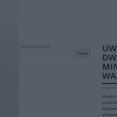
UWA
Szukaj w serwisie
Szukaj
DW
MI
WA
26 grudni
Chwila 
w krótk
drogowy
utrudni