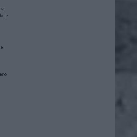
 na
kcje
że
iero