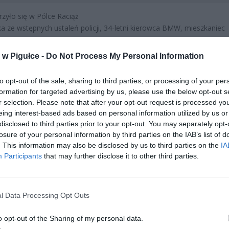
zyło się w Pólce Raciąż
ka ze wstępnych ustaleń policji, 34-letni kierowca BMW, mieszkaniec
płońskiego, jadący od Krzeczanowa w kierunku Raciąża, na łuku drog
panowanie nad pojazdem i zjechał do przydrożnego rowu.
w Pigułce -
Do Not Process My Personal Information
to opt-out of the sale, sharing to third parties, or processing of your per
formation for targeted advertising by us, please use the below opt-out s
r selection. Please note that after your opt-out request is processed y
eing interest-based ads based on personal information utilized by us or
disclosed to third parties prior to your opt-out. You may separately opt-
losure of your personal information by third parties on the IAB’s list of
ad
. This information may also be disclosed by us to third parties on the
IA
Participants
that may further disclose it to other third parties.
l Data Processing Opt Outs
o opt-out of the Sharing of my personal data.