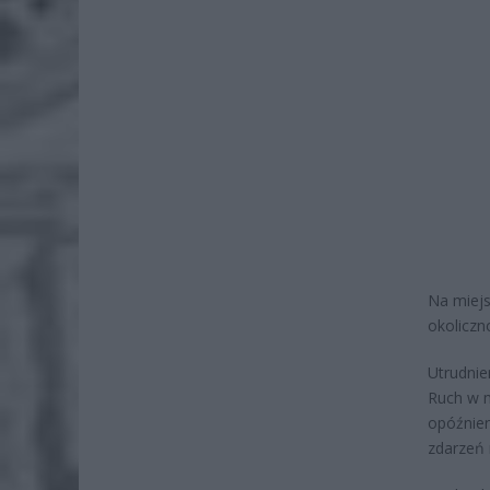
Na miejs
okoliczn
Utrudnie
Ruch w m
opóźnien
zdarzeń 