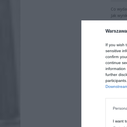
Co wydar
Jak wyni
powiatu 
stracił 
Warszawa 
If you wish 
sensitive in
confirm you
continue se
information 
further disc
participants
Downstream 
Persona
I want t