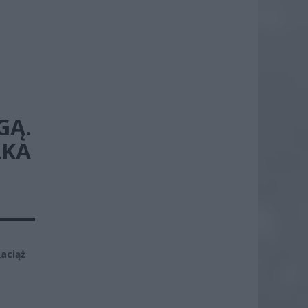
GĄ.
LKA
aciąż
e