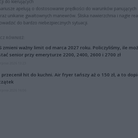
cji do kierujących
ariusze apelują o dostosowanie prędkości do warunków panujących
raz unikanie gwałtownych manewrów. Śliska nawierzchnia i nagłe rea
wadzić do bardzo niebezpiecznych sytuacji.
CZ RÓWNIEŻ:
 zmieni ważny limit od marca 2027 roku. Policzyliśmy, ile mo
tać senior przy emeryturze 2200, 2400, 2600 i 2700 zł
erpnia 2026 13:23
l przecenił hit do kuchni. Air fryer tańszy aż o 150 zł, a to dop
czątek
erpnia 2026 16:06