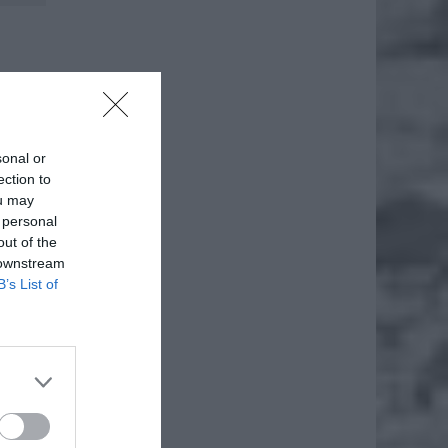
i
sonal or
ection to
ou may
 personal
out of the
 downstream
B’s List of