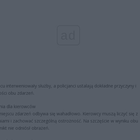
ad
cu interweniowały służby, a policjanci ustalają dokładne przyczyny i
ości obu zdarzeń.
nia dla kierowców
iejscu zdarzeń odbywa się wahadłowo. Kierowcy muszą liczyć się z
iami i zachować szczególną ostrożność. Na szczęście w wyniku obu
nikt nie odniósł obrażeń.