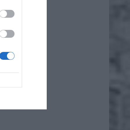
y w
 W
owu,