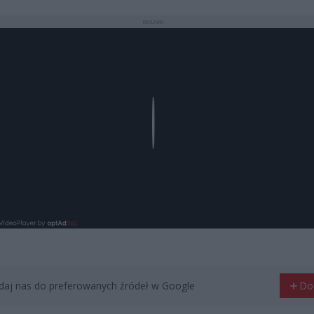
REKLAMA
Play
aj nas do preferowanych źródeł w Google
Do