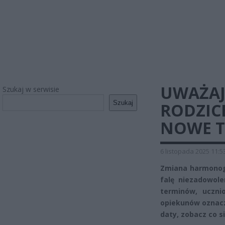
UWAŻAJ 
Szukaj w serwisie
Szukaj
RODZIC
NOWE T
6 listopada 2025 11:5
Zmiana harmonog
falę niezadowol
terminów, uczni
opiekunów oznacz
daty, zobacz co s