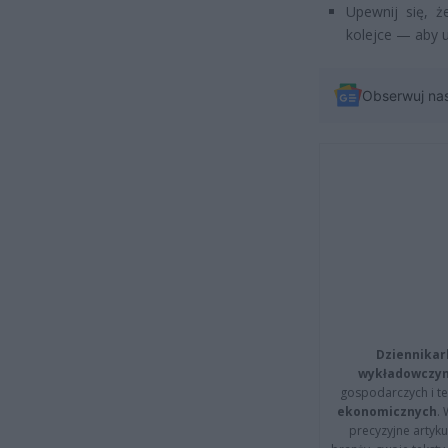
Upewnij się, 
kolejce — aby u
Obserwuj na
Dziennikar
wykładowczyn
gospodarczych i t
ekonomicznych
.
precyzyjne artyku