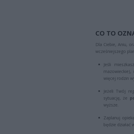
CO TO OZNA
Dla Ciebie, Aniu, 
wcześniejszego pla
Jeśli mieszka
mazowieckie),
więcej rodzin 
Jeżeli Twój re
sytuację, że
p
wyższe.
Zaplanuj opiek
będzie działać