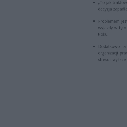
„To jak traktow
decyzja zapadła
Problemem jes
wyjazdy w tym
tłoku.
Dodatkowo zm
organizacji pr
stresu i wyższe 