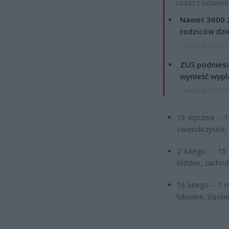
ZOBACZ RÓWNIE
Nawet 3600 z
rodziców dzie
7 sierpnia 2026 19
ZUS podniesie
wynieść wypł
7 sierpnia 2026 19
19 stycznia – 
świętokrzyskie
2 lutego – 15 
łódzkie, zachod
16 lutego – 1 m
lubuskie, śląskie