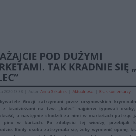
AŻAJCIE POD DUŻYMI
KETAMI. TAK KRADNIE SIĘ 
LEC”
a 2020 13:38
|
Autor:
Anna Szkutnik
|
Aktualności
|
Brak komentarzy
obywatele Gruzji zatrzymani przez ursynowskich kryminal
 z kradzieżami na tzw. „kolec” najpierw typowali osoby,
 okraść, a następnie chodzili za nimi w marketach patrząc 
ą pinu w kartach. Po zdobyciu tej wiedzy, przebijali 
dzie. Kiedy osoba zatrzymała się, żeby wymienić oponę, kra