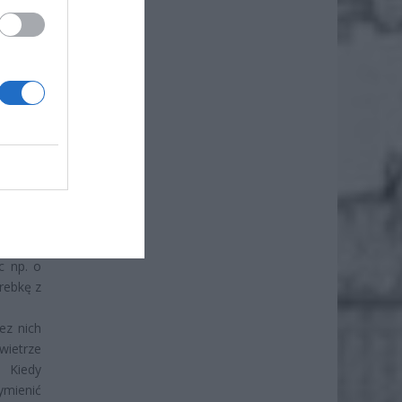
enników
pólnik
hodzie
metalowy
lsce. W
 chwili
rwowali
zili za
atową,
c np. o
rebkę z
ez nich
wietrze
. Kiedy
ymienić