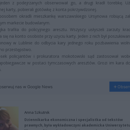
jeden z podejrzanych obserwował go, a drugi kradł torebkę. U
nej karty, pobierali gotówkę z konta pokrzywdzonej.
posobem okradli mieszkankę warszawskiego Ursynowa robiącą z
zym markecie budowlanym.
jka trafiła do policyjnego aresztu. Wszyscy usłyszeli zarzuty krad
 się na konto osobiste przy użyciu karty. Jeden z nich był poszukiwa
onowy w Lublinie do odbycia kary jednego roku pozbawienia woln
mo przestępstwo.
sek policjantów i prokuratora mokotowski sąd zastosował wob
zapobiegawcze w postaci tymczasowych aresztów. Grozi im kara do
.
bserwuj nas w Google News
Obser
Anna Szkutnik
Dziennikarka ekonomiczna i specjalistka od tekstów
prawnych, była wykładowczyni akademicka Uniwersytet