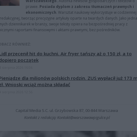
Warszawskiego.
Autorka newsów gospodarczych i tekstów o
prawie.
Posiada dyplom z zakresu tłumaczeń prawnych i
ekonomicznych
. Warsztat naukowy wykorzystuje w codziennej
redakcyjnej, tworząc precyzyjne artykuły oparte na twardych danych. Jako jedna
znych dziennikarek w branży, swoje teksty opiera na bezpośredniej pracy z
nicznymi raportami finansowymi i aktami prawnymi, bez pośredników.
OBACZ RÓWNIEŻ:
Lidl przecenił hit do kuchni. Air fryer tańszy aż o 150 zł, a to
dopiero początek
4 sierpnia 2026 16:06
Pieniądze dla milionów polskich rodzin. ZUS wypłacił już 173 
zł. Wnioski wciąż można składać
4 sierpnia 2026 12:56
Capital Media S.C. ul. Grzybowska 87, 00-844 Warszawa
Kontakt z redakcją: Kontakt@warszawawpigulce.pl