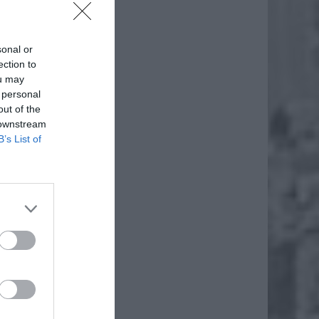
daj
sonal or
ection to
ou may
 personal
out of the
 downstream
B’s List of