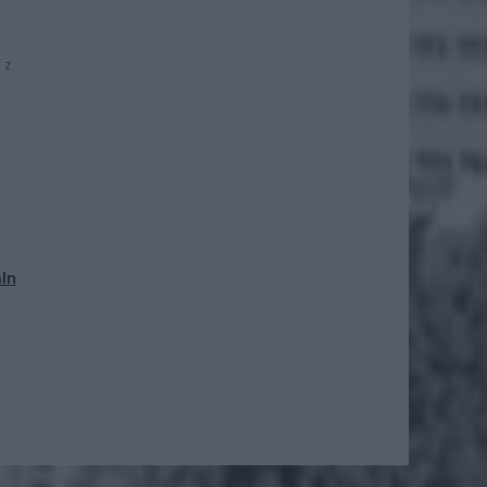
 z
mln