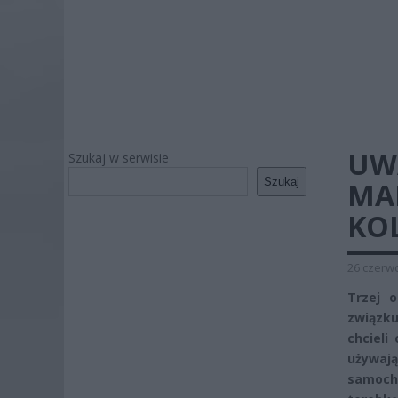
UW
Szukaj w serwisie
Szukaj
MAR
KO
26 czerwc
Trzej 
związku
chcieli
używaj
samocho