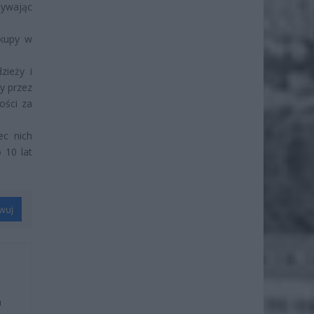
żywając
akupy w
zieży i
ny przez
ości za
ec nich
 10 lat
wuj
u