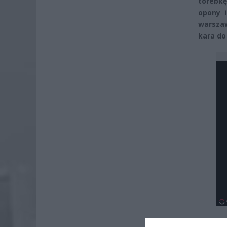
torebkę
opony i
warszaw
kara do 