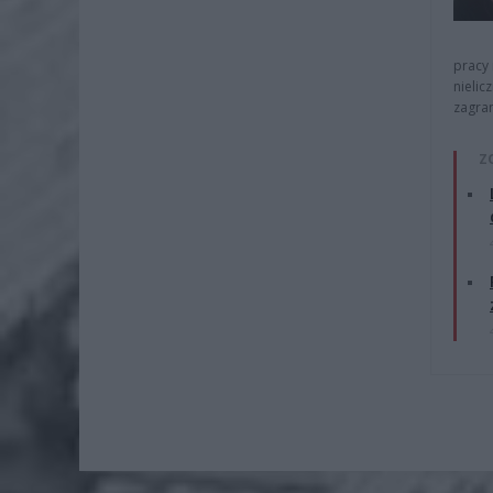
pracy 
nielic
zagra
Z