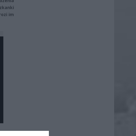
odzenia
zkanki
rozi im