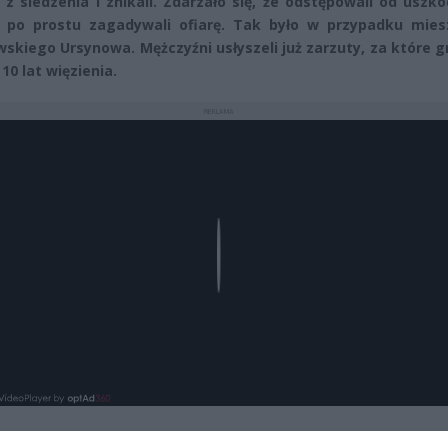
 z siedzenia i znikali. Zdarzało się, że odstępowali od uszk
 po prostu zagadywali ofiarę. Tak było w przypadku mies
skiego Ursynowa. Mężczyźni usłyszeli już zarzuty, za które g
10 lat więzienia.
REKLAMA
Play