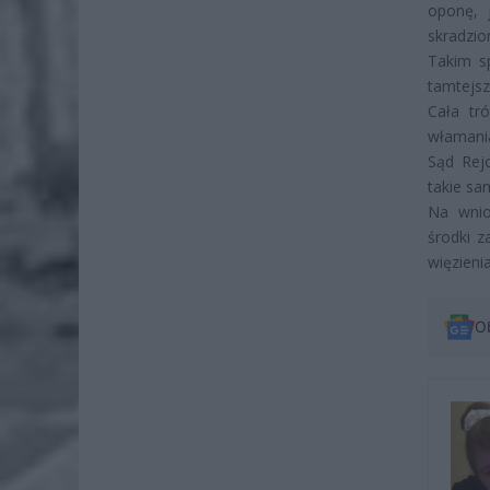
oponę, 
skradzio
Takim s
tamtejs
Cała tró
włamania
Sąd Rej
takie sa
Na wnio
środki 
więzienia
O