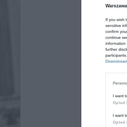
Warszawa 
Dod
If you wish 
sensitive in
confirm you
continue se
information 
further disc
participants
Downstream 
Persona
I want t
Opted 
I want t
Opted 