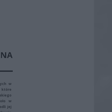
„NA
nych w
 które
jakiego
koło w
dli jej