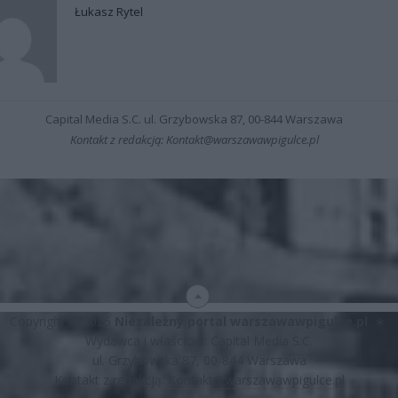
Łukasz Rytel
Capital Media S.C. ul. Grzybowska 87, 00-844 Warszawa
Kontakt z redakcją: Kontakt@warszawawpigulce.pl
Copyright © 2026
Niezależny portal warszawawpigulce.pl
∗
Wydawca i właściciel: Capital Media S.C.
ul. Grzybowska 87, 00-844 Warszawa
Kontakt z redakcją:
Kontakt@warszawawpigulce.pl