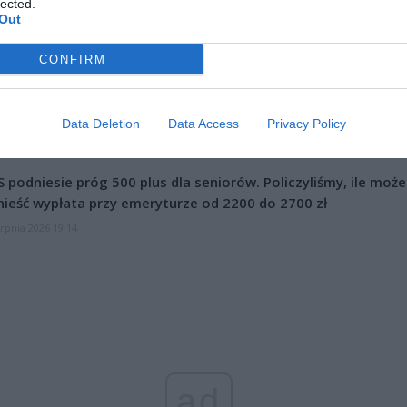
lected.
Out
formuje:
CONFIRM
CZ RÓWNIEŻ:
et 3600 zł miesięcznie zamiast 800+. Nowa propozycja dla
ziców dzieci do 3. roku życia
Data Deletion
Data Access
Privacy Policy
erpnia 2026 19:29
 podniesie próg 500 plus dla seniorów. Policzyliśmy, ile może
ieść wypłata przy emeryturze od 2200 do 2700 zł
erpnia 2026 19:14
ad