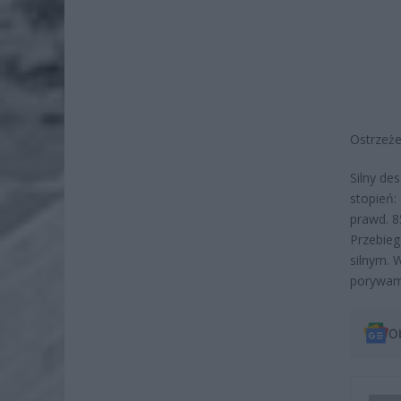
Ostrzeże
Silny de
stopień:
prawd. 
Przebie
silnym.
porywami
O