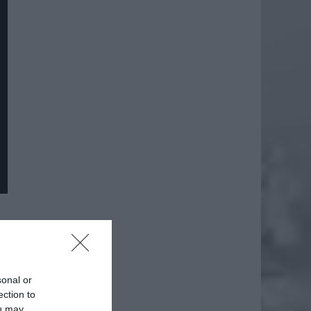
daj
sonal or
ection to
ou may