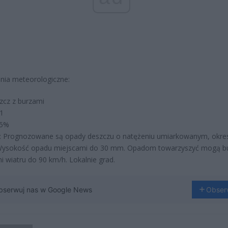
nia meteorologiczne:
szcz z burzami
 1
85%
g: Prognozowane są opady deszczu o natężeniu umiarkowanym, okre
 Wysokość opadu miejscami do 30 mm. Opadom towarzyszyć mogą bu
 wiatru do 90 km/h. Lokalnie grad.
bserwuj nas w Google News
Obser