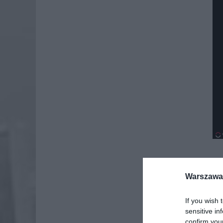
Warszawa 
Dod
If you wish 
sensitive in
confirm you