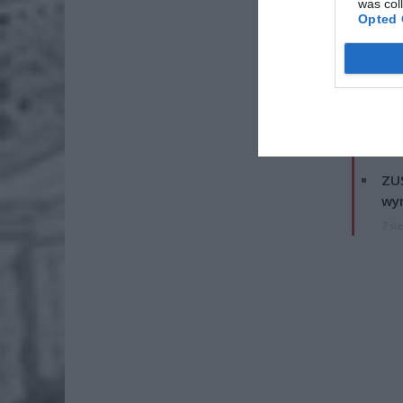
was col
Opted 
IMGW in
ZOBA
Naw
rod
7 si
ZUS
wyn
7 si