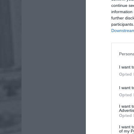
continue se
information 
further disc
participants
Downstream 
Persona
I want t
Opted 
I want t
Opted 
I want 
Advertis
Opted 
I want t
of my P