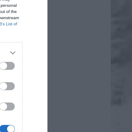
 personal
out of the
 downstream
B’s List of