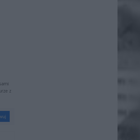
sami
rze z
wuj