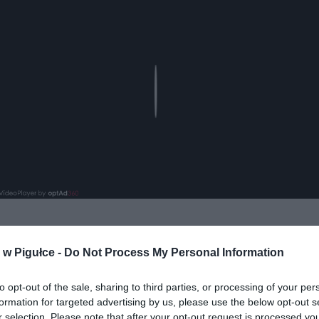
Play
w Pigułce -
Do Not Process My Personal Information
aj nas do preferowanych źródeł w Google
Do
to opt-out of the sale, sharing to third parties, or processing of your per
formation for targeted advertising by us, please use the below opt-out s
r selection. Please note that after your opt-out request is processed y