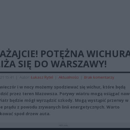
AŻAJCIE! POTĘŻNA WICHUR
IŻA SIĘ DO WARSZAWY!
21 15:41
|
Autor:
Łukasz Rytel
|
Aktualności
|
Brak komentarzy
 wieczór i w nocy możemy spodziewać się wichur, które będą
dzić przez teren Mazowsza. Porywy wiatru mogą osiągać naw
iatr będzie mógł wyrządzić szkody. Mogą wystąpić przerwy w
e prądu z powodu zrywanych linii energetycznych. Warto
kować spod drzew auta.
REKLAMA