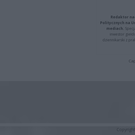
Redaktor na
Politycznych na 
mediach.
Specja
inwestor giełd
dziennikarski z pr
Cap
Copyrigh