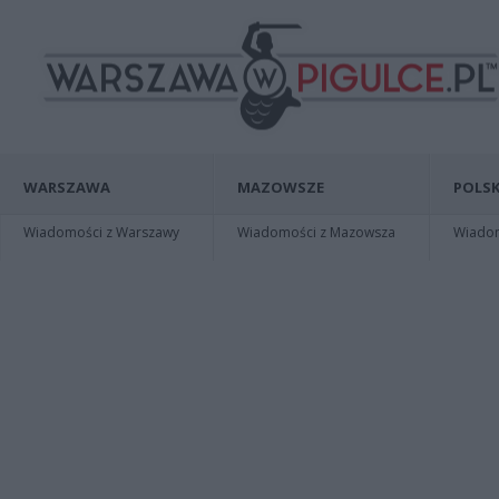
WARSZAWA
MAZOWSZE
POLSK
Wiadomości z Warszawy
Wiadomości z Mazowsza
Wiadomo