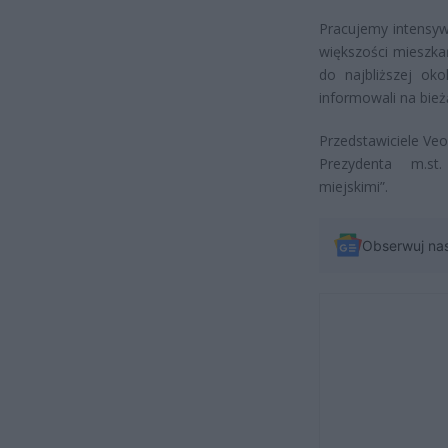
Pracujemy intensyw
większości mieszka
do najbliższej ok
informowali na bież
Przedstawiciele Ve
Prezydenta m.st.
miejskimi”.
Obserwuj na