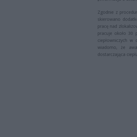
Zgodnie z procedur
skierowano dodatk
pracę nad zlokaliz
pracuje około 30 
ciepłowniczych w c
wiadomo, że awar
dostarczająca ciepł