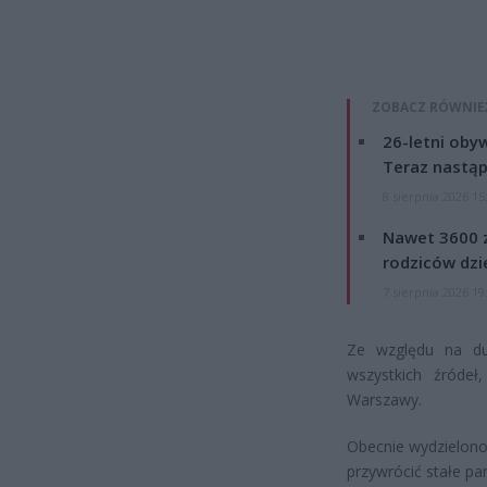
ZOBACZ RÓWNIE
26-letni obyw
Teraz nastąp
8 sierpnia 2026 15
Nawet 3600 z
rodziców dzie
7 sierpnia 2026 19
Ze względu na du
wszystkich źródeł,
Warszawy.
Obecnie wydzielono
przywrócić stałe pa