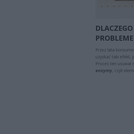
DLACZEGO 
PROBLEM
Przez lata konsumenc
uzyskać taki efekt,
Proces ten usuwał n
enzymy
, czyli el