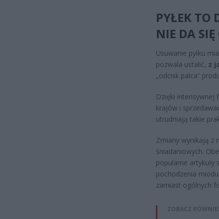
PYŁEK TO
NIE DA SI
Usuwanie pyłku miał
pozwala ustalić,
z j
„odcisk palca” prod
Dzięki intensywnej 
krajów i sprzedawać
utrudniają takie pr
Zmiany wynikają z 
śniadaniowych. Obej
popularne artykuły 
pochodzenia miodu,
zamiast ogólnych f
ZOBACZ RÓWNIE