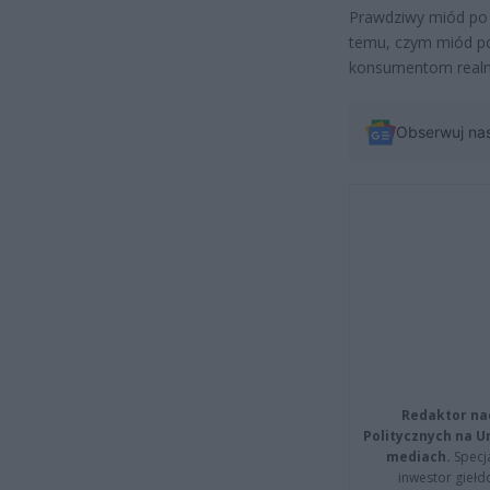
Prawdziwy miód po 2
temu, czym miód po
konsumentom realną 
Obserwuj na
Redaktor na
Politycznych na 
mediach.
Specja
inwestor giełd