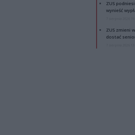
ZUS podniesie
wynieść wypł
7 sierpnia 2026 19
ZUS zmieni w
dostać senio
7 sierpnia 2026 13