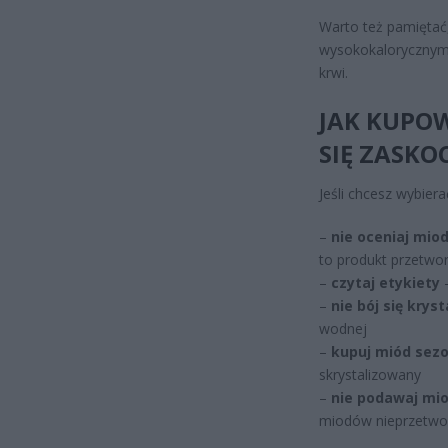
Warto też pamiętać
wysokokalorycznym 
krwi.
JAK KUPOW
SIĘ ZASKO
Jeśli chcesz wybier
–
nie oceniaj mio
to produkt przetwo
–
czytaj etykiety
–
–
nie bój się kryst
wodnej
–
kupuj miód sez
skrystalizowany
–
nie podawaj mio
miodów nieprzetwo