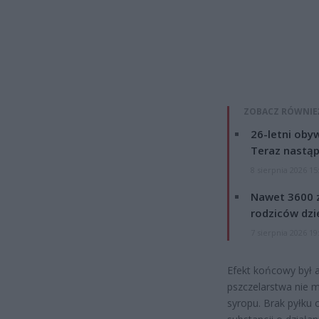
ZOBACZ RÓWNIE
26-letni obyw
Teraz nastąp
8 sierpnia 2026 15
Nawet 3600 z
rodziców dzie
7 sierpnia 2026 19
Efekt końcowy był at
pszczelarstwa nie m
syropu. Brak pyłku 