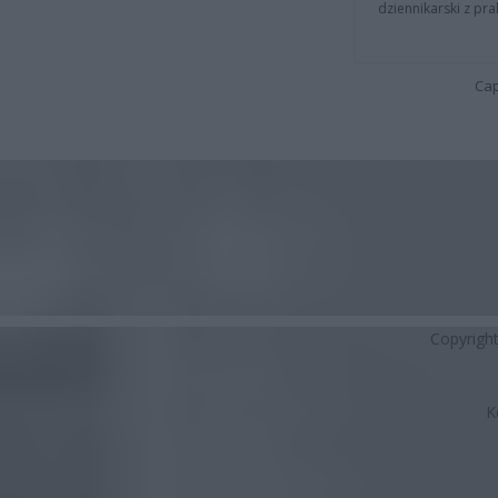
dziennikarski z pr
Cap
Copyrigh
K