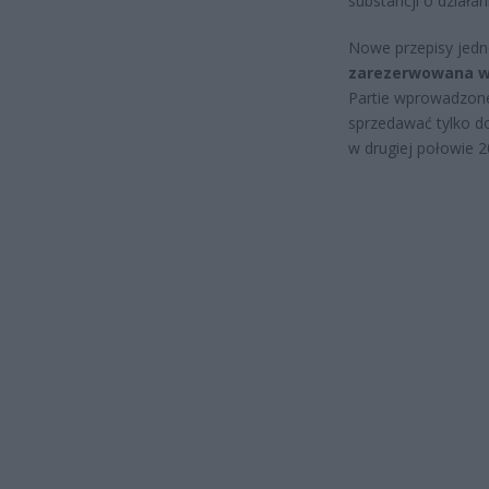
substancji o działa
Nowe przepisy jedn
zarezerwowana wy
Partie wprowadzon
sprzedawać tylko d
w drugiej połowie 2