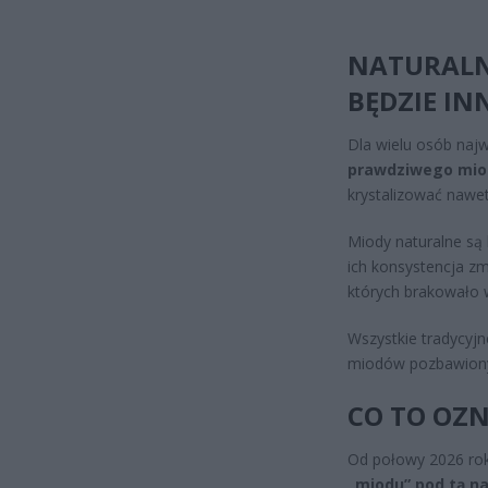
NATURALN
BĘDZIE IN
Dla wielu osób naj
prawdziwego mio
krystalizować nawet
Miody naturalne są
ich konsystencja zm
których brakowało w
Wszystkie tradycyjn
miodów pozbawionyc
CO TO OZN
Od połowy 2026 ro
„miodu” pod tą n