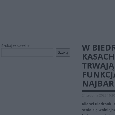
W BIED
Szukaj w serwisie
Szukaj
KASAC
TRWAJĄ
FUNKCJA
NAJBARD
24 grudnia 2025 16:20
Klienci Biedronki
stało się wolniej