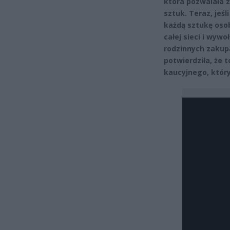
która pozwalała z
sztuk. Teraz, jeś
każdą sztukę oso
całej sieci i wyw
rodzinnych zakup
potwierdziła, że 
kaucyjnego, który