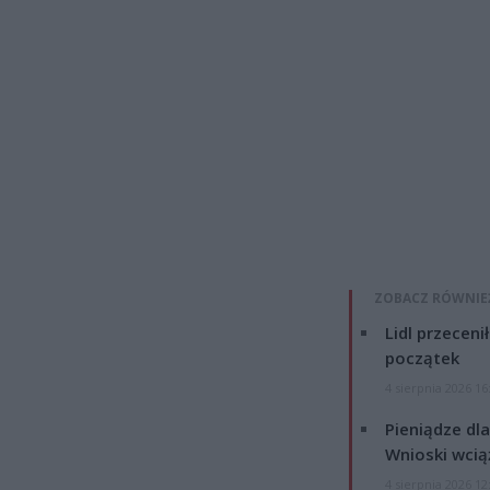
ZOBACZ RÓWNIE
Lidl przeceni
początek
4 sierpnia 2026 16
Pieniądze dla
Wnioski wcią
4 sierpnia 2026 12