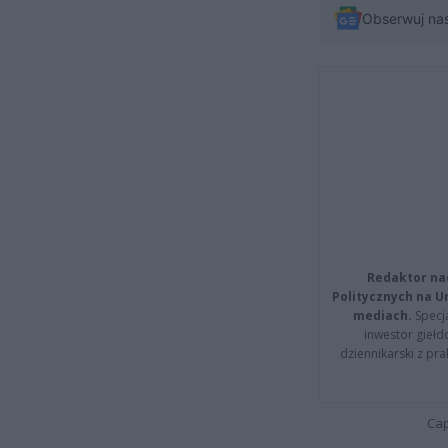
Obserwuj na
Redaktor na
Politycznych na 
mediach.
Specja
inwestor giełd
dziennikarski z pr
Cap