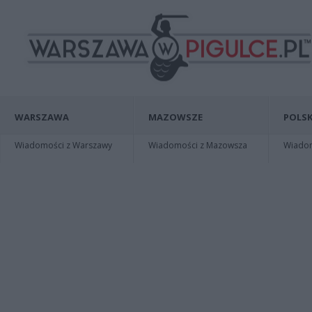
WARSZAWA
MAZOWSZE
POLSK
Wiadomości z Warszawy
Wiadomości z Mazowsza
Wiadomo