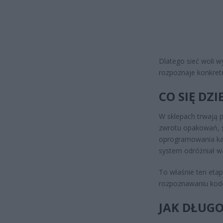
Dlatego sieć woli 
rozpoznaje konkretn
CO SIĘ DZ
W sklepach trwają 
zwrotu opakowań, sz
oprogramowania ka
system odróżniał wa
To właśnie ten etap
rozpoznawaniu kodów
JAK DŁUG