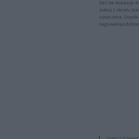
Sieć nie wskazuje d
znikną z obrotu sta
oznaczenia. Dopóki 
najprawdopodobniej 
ZOBACZ RÓWNIE