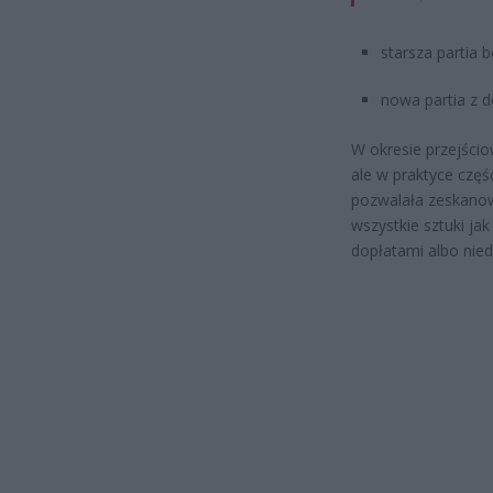
starsza partia b
nowa partia z d
W okresie przejścio
ale w praktyce częś
pozwalała zeskanowa
wszystkie sztuki ja
dopłatami albo nied