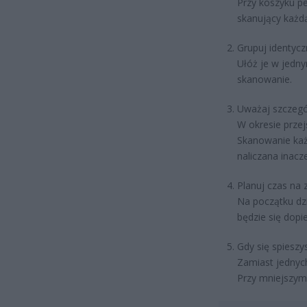
Przy koszyku pe
skanujący każd
Grupuj identyc
Ułóż je w jedny
skanowanie.
Uważaj szczegól
W okresie prze
Skanowanie każ
naliczana inacze
Planuj czas na
Na początku dzi
będzie się dopi
Gdy się spieszy
Zamiast jednych
Przy mniejszym 