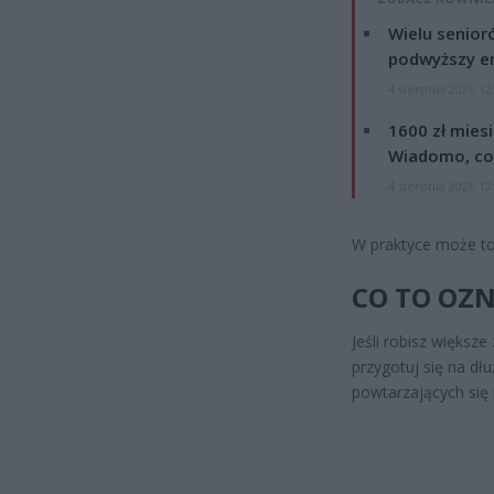
Wielu senior
podwyższy e
4 sierpnia 2026 12
1600 zł mies
Wiadomo, co
4 sierpnia 2026 12
W praktyce może to 
CO TO OZN
Jeśli robisz większ
przygotuj się na dł
powtarzających się 