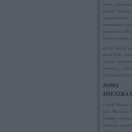
Nowo nasadzona
drzewa liściast
zaprojektowane
mieszkańców szuk
posadzenie kilk
kompozycyjnym te
Będzie można pod
dereń biały, taw
szałwia omszon
darniowy, ostni
Pojawią się równi
NOWA P
MIESZKA
Projekt Skweru S
m.st. Warszawy w
lokalnej społec
Fundacja specjal
pokoleń w przes