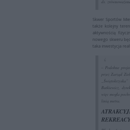
ds. zrównoważone
Skwer Sportów Miej
także kolejny tere
aktywnością fizyc
nowego skweru będzi
taka inwestycja rea
– Podobne projek
przez Zarząd Zie
„Świętokrzyska
Butkiewicz, dyr
więc mogła pochwa
linią metra.
ATRAKC
REKREACY