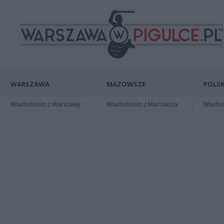
WARSZAWA
MAZOWSZE
POLSK
Wiadomości z Warszawy
Wiadomości z Mazowsza
Wiadomo