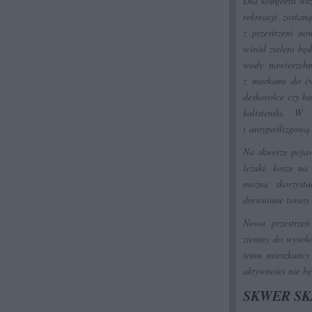
Dla komfortu wsz
rekreacji zostan
z przestrzeni n
wśród zieleni bę
wody nawierzchn
z murkami do ćw
deskorolce czy h
kalisteniki. W 
i antypoślizgową.
Na skwerze pojaw
leżaki, kosze na
można skorzyst
drewniane tarasy 
Nowa przestrzeń
ziemny do wysoko
temu mieszkańcy
aktywności nie bę
SKWER SK