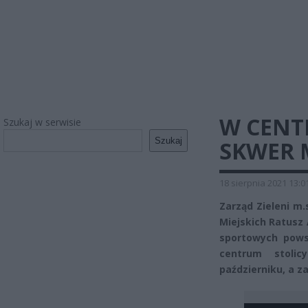
W CENT
Szukaj w serwisie
Szukaj
SKWER M
18 sierpnia 2021 13:0
Zarząd Zieleni m
Miejskich Ratusz 
sportowych pows
centrum stoli
październiku, a za