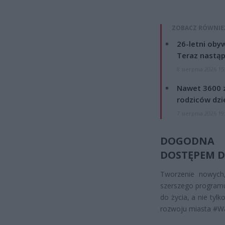
ZOBACZ RÓWNIE
26-letni obyw
Teraz nastąp
8 sierpnia 2026 15
Nawet 3600 z
rodziców dzie
7 sierpnia 2026 19
DOGODNA 
DOSTĘPEM 
Tworzenie nowych,
szerszego programu
do życia, a nie tyl
rozwoju miasta #W