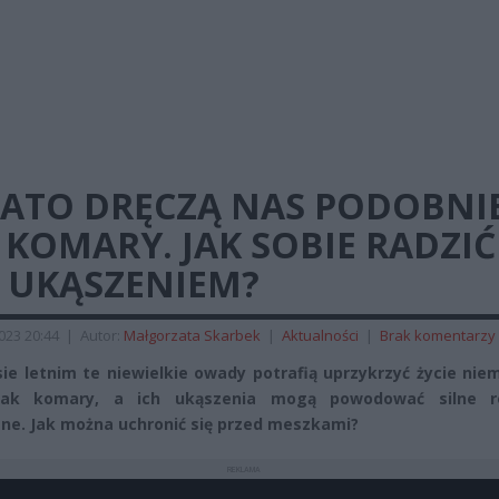
LATO DRĘCZĄ NAS PODOBNI
 KOMARY. JAK SOBIE RADZIĆ
H UKĄSZENIEM?
2023 20:44
|
Autor:
Małgorzata Skarbek
|
Aktualności
|
Brak komentarzy
ie letnim te niewielkie owady potrafią uprzykrzyć życie nie
ak komary, a ich ukąszenia mogą powodować silne r
zne. Jak można uchronić się przed meszkami?
REKLAMA