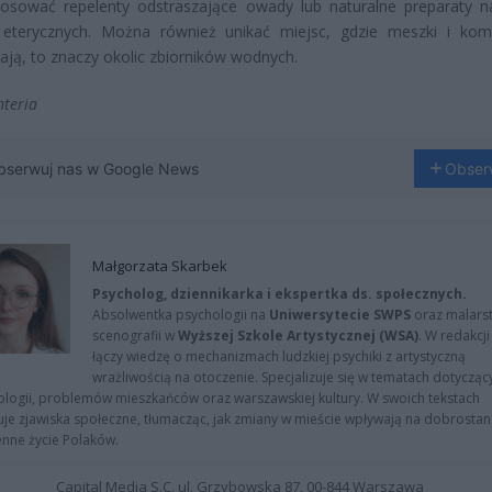
tosować repelenty odstraszające owady lub naturalne preparaty n
 eterycznych. Można również unikać miejsc, gdzie meszki i kom
ją, to znaczy okolic zbiorników wodnych.
nteria
bserwuj nas w Google News
Obser
Małgorzata Skarbek
Psycholog, dziennikarka i ekspertka ds. społecznych.
Absolwentka psychologii na
Uniwersytecie SWPS
oraz malarst
scenografii w
Wyższej Szkole Artystycznej (WSA)
. W redakcji
łączy wiedzę o mechanizmach ludzkiej psychiki z artystyczną
wrażliwością na otoczenie. Specjalizuje się w tematach dotycząc
logii, problemów mieszkańców oraz warszawskiej kultury. W swoich tekstach
uje zjawiska społeczne, tłumacząc, jak zmiany w mieście wpływają na dobrostan 
nne życie Polaków.
Capital Media S.C. ul. Grzybowska 87, 00-844 Warszawa