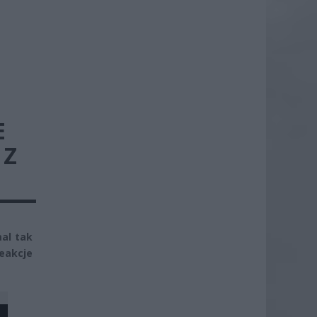
E
 Z
mal tak
eakcje