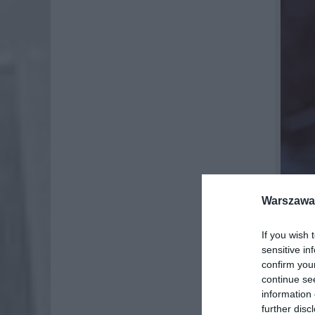
Warszawa 
If you wish 
sensitive in
Meszki 
confirm you
continue se
błyskaw
information 
zamieszk
further disc
roślin,