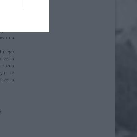
wędzący
u przez
wodować
 groźne
kowo na
d niego
odzenia
e można
nym ze
szenia
ż.