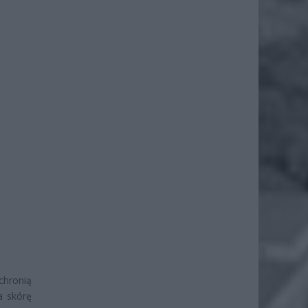
chronią
a skórę