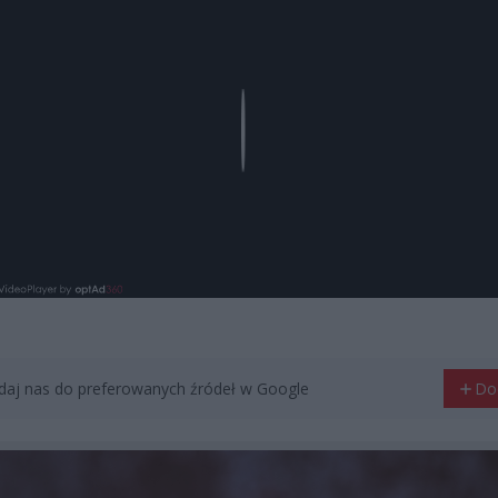
Play
aj nas do preferowanych źródeł w Google
Do