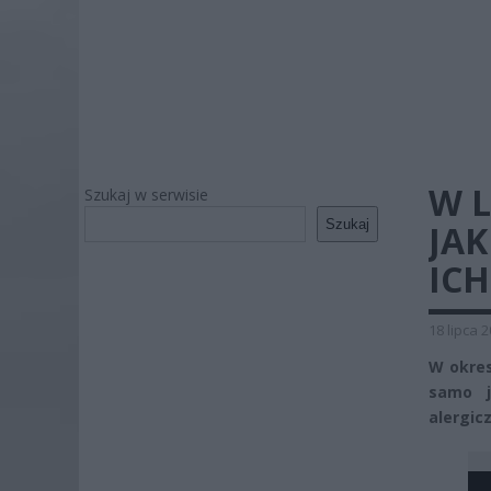
W 
Szukaj w serwisie
Szukaj
JAK
IC
18 lipca 
W okres
samo j
alergic