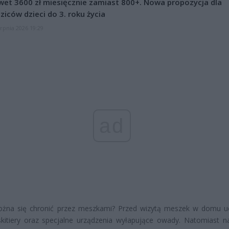
et 3600 zł miesięcznie zamiast 800+. Nowa propozycja dla
ziców dzieci do 3. roku życia
erpnia 2026 19:29
ad
ożna się chronić przez meszkami? Przed wizytą meszek w domu u
kitiery oraz specjalne urządzenia wyłapujące owady. Natomiast n