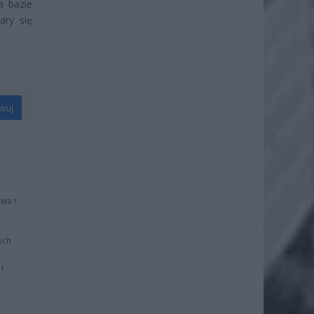
a bazie
ary się
wuj
wa i
ych
i