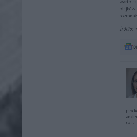
warto s
olejków
rozmnaża
Źródło: I
O
psycho
analiz
codzie