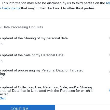
. This information may also be disclosed by us to third parties on the
IA
a od kwietnia do września. Żerują od poranka do zmroku w c
Participants
that may further disclose it to other third parties.
zowe dni.
l Data Processing Opt Outs
o opt-out of the Sharing of my personal data.
In
ad
o opt-out of the Sale of my Personal Data.
In
to opt-out of processing my Personal Data for Targeted
ing.
In
o opt-out of Collection, Use, Retention, Sale, and/or Sharing
ersonal Data that Is Unrelated with the Purposes for which it
lected.
zieniu meszki pojawi się niewielka rana kłuta oraz bolesne od
Out
iej atakują twarz oraz głowę. Podobnie jak kleszcze posiadają zdol
czania się w ciele, aby pozyskać z tkanek jak najwięcej krwi. 
CONFIRM