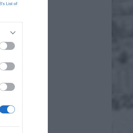
B’s List of
iepłe,
czycie.
ność do
Podczas