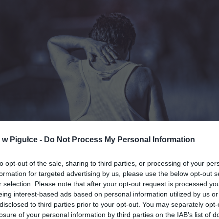
w Pigułce -
Do Not Process My Personal Information
Fot. Pixabay
to opt-out of the sale, sharing to third parties, or processing of your per
formation for targeted advertising by us, please use the below opt-out s
to bardzo małe, około sześciomilimetrowe owady. Rozmnażają
r selection. Please note that after your opt-out request is processed y
eing interest-based ads based on personal information utilized by us or
icznym tempie w wilgotnych miejscach i chętnie odwiedzają 
disclosed to third parties prior to your opt-out. You may separately opt-
ałe przez ludzi i zwierzęta. Samce żywią się nektarem kwiatów i
losure of your personal information by third parties on the IAB’s list of
 natomiast samice krwią – ludzką lub zwierzęcą. Aktywność tych