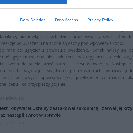
ia meszka wypuszcza jad, który u części osób wywołuje lekki, s
 u innych poważną reakcję alergiczną. Ponadto bąbel po ukąszeni
wędzi znacznie bardziej niż ten pozostawiony przez komara.
Data Deletion
Data Access
Privacy Policy
również pamiętać, że ugryzienie może być niebezpieczne i po
, obrzęk płuc, zatrucie, a nawet wstrząs anafilaktyczny. Szczególnie
alergików, niemowląt, małych dzieci oraz osób starszych. Dodat
ze reakcje po ukąszeniu narażone są osoby pod wpływem alkoholu.
cie rana po ugryzieniu powoduje swędzenie, jednak należy się o
ymać, gdyż może ona ulec zakażeniu bakteryjnemu. W celu złag
ia, trzeba dokładnie umyć skórę i zdezynfekować ją. Następni
wać środki łagodzące swędzenie po ukąszeniach owadów. Jed
onych, domowych sposobów jest przyłożenie w miejscu uką
onej cebuli, co przyspieszy gojenie.
CZ RÓWNIEŻ:
letni obywatel Ukrainy zaatakował zakonnicę i zerwał jej krzy
az nastąpił zwrot w sprawie
erpnia 2026 15:40