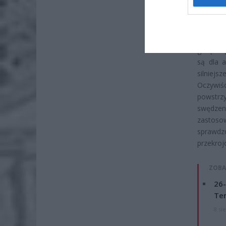
ukąszen
obrzęk,
meszkę s
Należy 
gorączkę
są dla 
silniejs
Oczywiś
powstrz
swędzen
zastoso
sprawdz
przekroj
ZOBA
26-
Ter
8 si