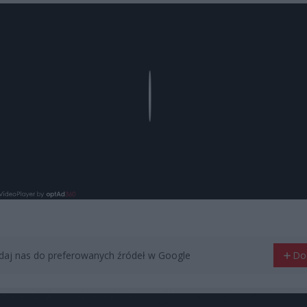
Play
aj nas do preferowanych źródeł w Google
Do