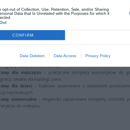
et 3600 zł miesięcznie zamiast 800+. Nowa propozycja dla
o opt-out of Collection, Use, Retention, Sale, and/or Sharing
ziców dzieci do 3. roku życia
ersonal Data that Is Unrelated with the Purposes for which it
lected.
erpnia 2026 19:29
Out
 podniesie próg 500 plus dla seniorów. Policzyliśmy, ile może
ieść wypłata przy emeryturze od 2200 do 2700 zł
CONFIRM
erpnia 2026 19:14
Data Deletion
Data Access
Privacy Policy
tawy dla kobiet
– marki takie jak
Perfecta
,
Niloi
czy
Jantar
, z pro
ielęgnacji ciała, włosów i twarzy.
tawy dla mężczyzn
– praktyczne komplety kosmetyków do gol
ęgnacji, idealne dla każdego pana.
tawy dla dzieci
– bajkowe opakowania z ulubionymi postaciami
szą najmłodszych.
tawy uniwersalne
– elegancko zapakowane komplety szczotek, p
etyków do makijażu.