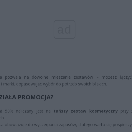
ad
a pozwala na dowolne mieszanie zestawów – możesz łączyć
 i marki, dopasowując wybór do potrzeb swoich bliskich.
DZIAŁA PROMOCJA?
at 50% naliczany jest na
tańszy zestaw kosmetyczny
przy z
ch.
ta obowiązuje do wyczerpania zapasów, dlatego warto się pospieszy