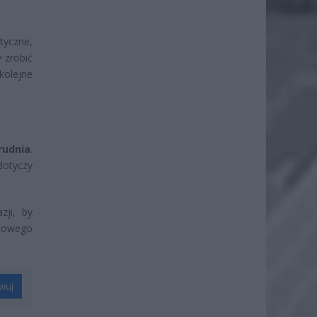
tyczne,
 zrobić
kolejne
rudnia
.
dotyczy
zji, by
omowego
wuj