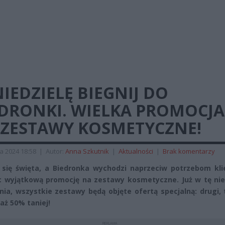
IEDZIELĘ BIEGNIJ DO
EDRONKI. WIELKA PROMOCJA
 ZESTAWY KOSMETYCZNE!
a 2024 18:58
|
Autor:
Anna Szkutnik
|
Aktualności
|
Brak komentarzy
ą się święta, a Biedronka wychodzi naprzeciw potrzebom kli
c wyjątkową promocję na zestawy kosmetyczne. Już w tę nied
nia, wszystkie zestawy będą objęte ofertą specjalną: drugi,
aż 50% taniej!
REKLAMA