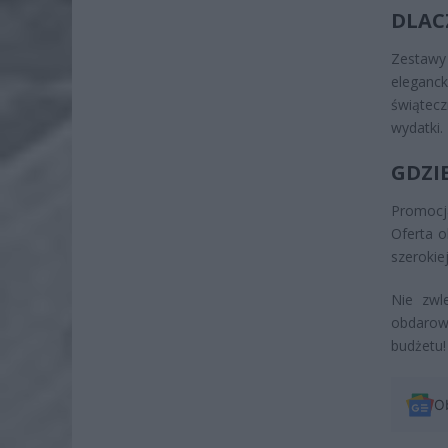
DLAC
Zestawy
eleganck
świątec
wydatki.
GDZIE
Promocj
Oferta o
szerokie
Nie zwle
obdarow
budżetu!
O