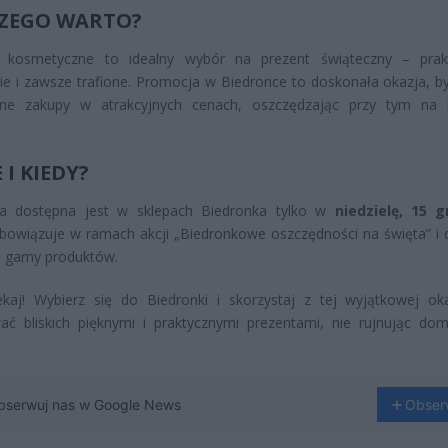
ZEGO WARTO?
 kosmetyczne to idealny wybór na prezent świąteczny – prak
ie i zawsze trafione. Promocja w Biedronce to doskonała okazja, by
zne zakupy w atrakcyjnych cenach, oszczędzając przy tym na 
 I KIEDY?
a dostępna jest w sklepach Biedronka tylko w
niedzielę, 15 g
bowiązuje w ramach akcji „Biedronkowe oszczędności na święta” i 
j gamy produktów.
kaj! Wybierz się do Biedronki i skorzystaj z tej wyjątkowej oka
ać bliskich pięknymi i praktycznymi prezentami, nie rujnując d
bserwuj nas w Google News
Obser