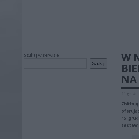
W N
Szukaj w serwisie
Szukaj
BI
NA
14 grudni
Zbliżaj
oferują
15 grud
zestaw 