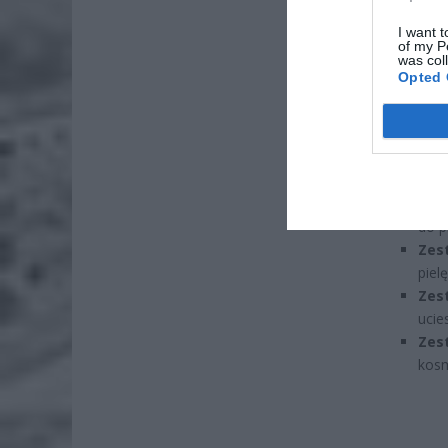
Naw
I want t
rod
of my P
was col
7 si
Opted 
ZUS
wyn
7 si
Zes
do p
Zes
piel
Zes
ucie
Zes
kosm