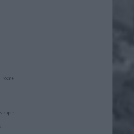
 różne
akupie
ć.