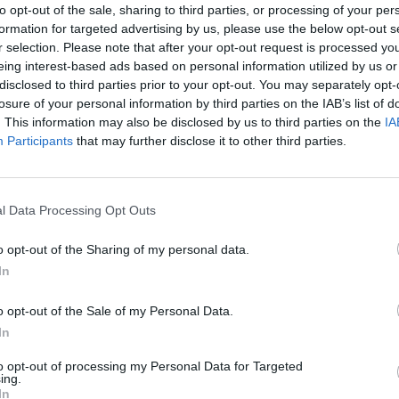
to opt-out of the sale, sharing to third parties, or processing of your per
formation for targeted advertising by us, please use the below opt-out s
e znajdziemy szeroki wybór zestawów kosmetycznych idealnych na 
r selection. Please note that after your opt-out request is processed y
ich, w tym:
eing interest-based ads based on personal information utilized by us or
disclosed to third parties prior to your opt-out. You may separately opt-
losure of your personal information by third parties on the IAB’s list of
. This information may also be disclosed by us to third parties on the
IA
Participants
that may further disclose it to other third parties.
ad
l Data Processing Opt Outs
o opt-out of the Sharing of my personal data.
In
o opt-out of the Sale of my Personal Data.
In
to opt-out of processing my Personal Data for Targeted
ing.
CZ RÓWNIEŻ:
In