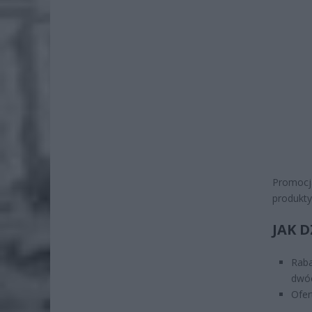
Promocj
produkty
JAK 
Rab
dwó
Ofer