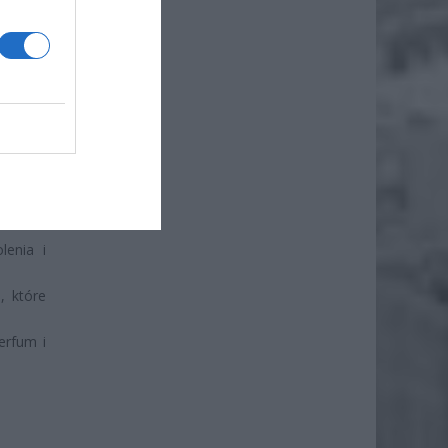
duktami
enia i
, które
erfum i