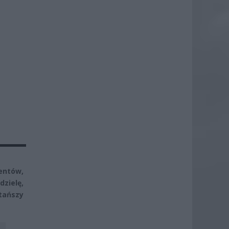
entów,
zielę,
 tańszy