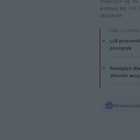
znajdujące się na
autobusy linii 116
objazdowe.
ZOBACZ RÓWNIE
Lidl przeceni
początek
4 sierpnia 2026 16
Pieniądze dla
Wnioski wcią
4 sierpnia 2026 12
Obserwuj na