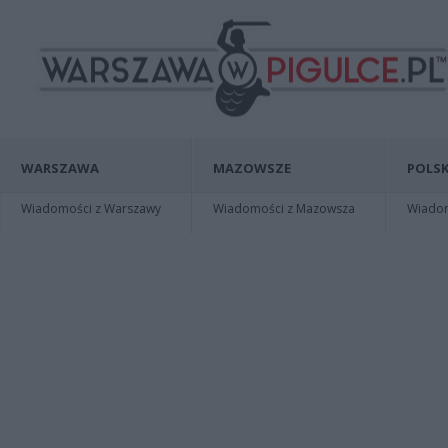
WARSZAWA
MAZOWSZE
POLSK
Wiadomości z Warszawy
Wiadomości z Mazowsza
Wiadomo