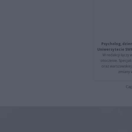
Psycholog, dzie
Uniwersytecie SW
W redakcji łączy 
otoczenie. Specja
oraz warszawskiej 
zmiany 
Cap