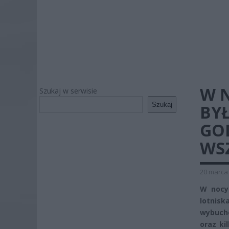
W 
Szukaj w serwisie
Szukaj
BYŁ
GO
WS
20 marca 
W nocy 
lotnisk
wybuch
oraz ki