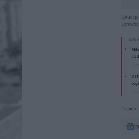
Sytuacja
Sprawdza
ZOBA
Naw
rod
7 si
ZUS
wyn
7 si
Dopiero 
O