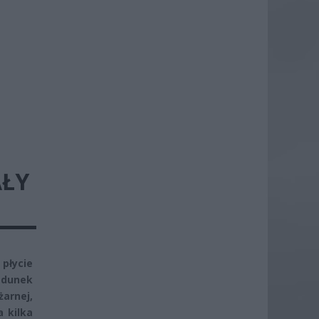
AŁY
płycie
adunek
arnej,
 kilka