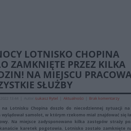
NOCY LOTNISKO CHOPINA
O ZAMKNIĘTE PRZEZ KILKA
DZIN! NA MIEJSCU PRACOW
ZYSTKIE SŁUŻBY
2022 13:44
|
Autor:
Łukasz Rytel
|
Aktualności
|
Brak komentarzy
na Lotnisku Chopina doszło do niecodziennej sytuacji na 
a wylądował samolot, w którym rzekomo miał znajdować się ł
owy. Na miejsce zadysponowano kilka zastępów straży poż
lkanaście karetek pogotowia. Lotnisko zostało zamknięte na