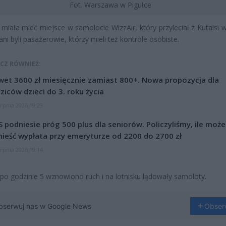
Fot. Warszawa w Pigułce
 miała mieć miejsce w samolocie WizzAir, który przyleciał z Kutaisi w
ni byli pasażerowie, którzy mieli też kontrole osobiste.
CZ RÓWNIEŻ:
et 3600 zł miesięcznie zamiast 800+. Nowa propozycja dla
ziców dzieci do 3. roku życia
erpnia 2026 19:29
 podniesie próg 500 plus dla seniorów. Policzyliśmy, ile może
ieść wypłata przy emeryturze od 2200 do 2700 zł
erpnia 2026 19:14
po godzinie 5 wznowiono ruch i na lotnisku lądowały samoloty.
bserwuj nas w Google News
Obser