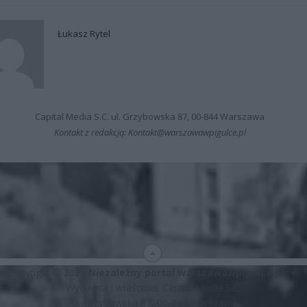
Łukasz Rytel
Capital Media S.C. ul. Grzybowska 87, 00-844 Warszawa
Kontakt z redakcją: Kontakt@warszawawpigulce.pl
Copyright © 2026
Niezależny portal warszawawpigulce.pl
∗
Wydawca i właściciel: Capital Media S.C.
ul. Grzybowska 87, 00-844 Warszawa