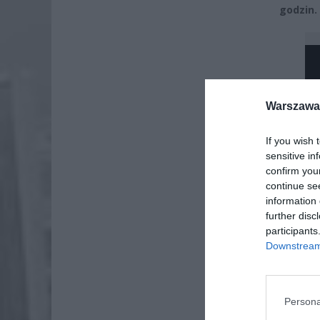
godzin.
Warszawa 
If you wish 
sensitive in
confirm you
continue se
information 
further disc
participants
Downstream 
Persona
Dod