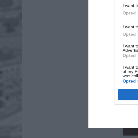
I want t
Opted 
I want t
Opted 
I want 
Advertis
Opted 
I want t
of my P
was col
Opted 