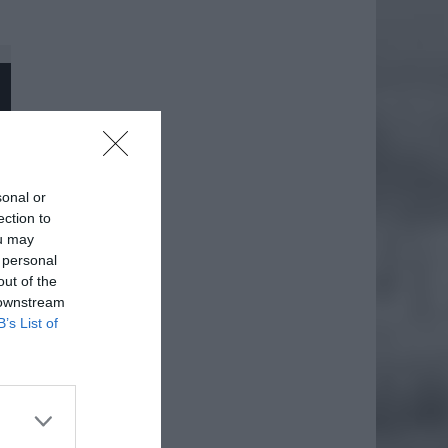
sonal or
ection to
ou may
 personal
out of the
 downstream
B’s List of
daj